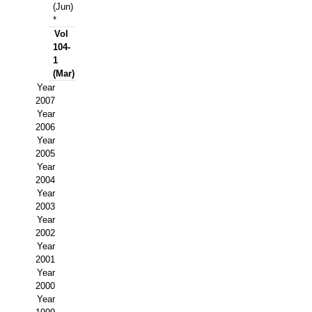
Buscador de Comunicaciones
(Jun)
*
CONTACTO
Vol
104-
1
BUSCADOR
(Mar)
Year
2007
Year
2006
Year
2005
Year
2004
Year
2003
Year
2002
Year
2001
Year
2000
Year