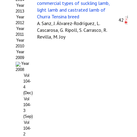
commercial types of suckling lamb,
Year
Propuesta Volumen Especial
light lamb and castrated lamb of
2013
Churra Tensina breed
Year
42
Sello Calidad FECYT
A. Sanz, J. Álvarez-Rodríguez, L.
2012
Year
Cascarosa, G. Ripoll, S. Carrasco, R.
Premio Prensa Agraria
2011
Revilla, M. Joy
Year
Buscador de Artículos
2010
Year
2009
JORNADAS AIDA
Year
2008
Presentación Jornadas
Vol
104-
Comunicaciones
4
(Dec)
Vol
Jornadas PAM 2026
104-
3
Premio Jóvenes Investigadores
(Sep)
Vol
Buscador de Comunicaciones
104-
2