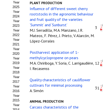
Year
PLANT PRODUCTION
Estatutos
2025
Influence of different sweet cherry
Year
Hacerse socio
rootstocks in the agronomic behaviour
2024
and fruit quality of the varieties
Year
Noticias
‘Summit’ and ‘Sunburst’
2023
3
M.J. Serradilla, M.A. Manzano, J.R.
Year
Galería de Fotos
2022
Mateos, F. Pérez, J. Prieto, V. Alarcón, M.
Year
López-Corrales
Web AIDA 2.0
2021
Year
Postharvest application of 1-
2020
REVISTA ITEA
methylcyclopropene on pears
Year
M.A. Chririboga, Y. Soria, C. Larrigaudière,
12
2019
Presentación ITEA
Year
I. Recasenss
2018
Equipo Editorial
Year
Quality characteristics of cauliflower
2017
cultivars for minimal processing
Leer revista ITEA
Year
31
A. Simón
2016
Year
Directrices para autores/as
2015
ANIMAL PRODUCTION
Year
Políticas Editoriales
Carcass characteristics of the
2014