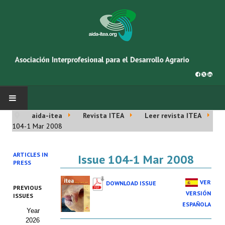
aida-itea
Revista ITEA
Leer revista ITEA
INICIO
104-1 Mar 2008
SOBRE NOSOTROS
ARTICLES IN
Issue 104-1 Mar 2008
PRESS
Asociación AIDA
VER
DOWNLOAD ISSUE
PREVIOUS
Cincuentenario AIDA
VERSIÓN
ISSUES
ESPAÑOLA
Year
Organigrama
2026