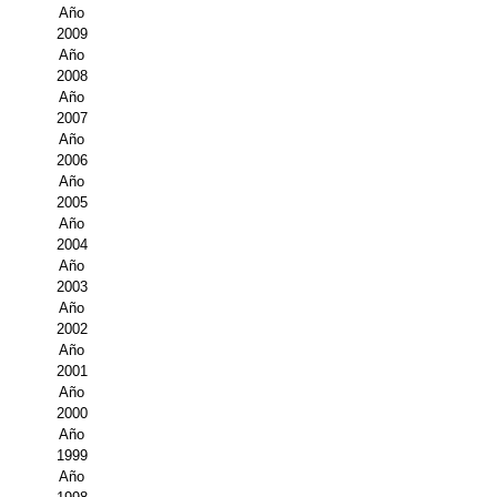
Buscador de Comunicaciones
Año
2009
CONTACTO
Año
2008
Año
BUSCADOR
2007
Año
2006
Año
2005
Año
2004
Año
2003
Año
2002
Año
2001
Año
2000
Año
1999
Año