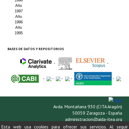
1998
Año
1997
Año
1996
Año
1995
BASES DE DATOS Y REPOSITORIOS
-
-
-
-
-
-
-
Avda. Montañana 930 (CITA Aragón)
50059 Zaragoza - España
administracion@aida-itea.org
976 716 305
Esta web usa cookies para ofrecer sus servicios. Al seguir