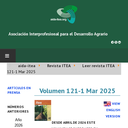
aida-itea
Revista ITEA
Leer revista ITEA
INICIO
121-1 Mar 2025
SOBRE NOSOTROS
ARTÍCULOS EN
Volumen 121-1 Mar 2025
PRENSA
Asociación AIDA
VIEW
NÚMEROS
Cincuentenario AIDA
ENGLISH
ANTERIORES
VERSION
Año
Organigrama
DESDE ABRIL DE 2026 ESTE
2026