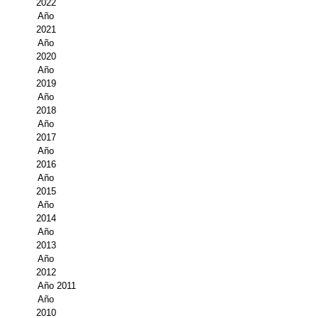
2022
Año
Propuesta Volumen Especial
2021
Año
Sello Calidad FECYT
2020
Año
Premio Prensa Agraria
2019
Año
Buscador de Artículos
2018
Año
2017
JORNADAS AIDA
Año
2016
Presentación Jornadas
Año
2015
Comunicaciones
Año
2014
Jornadas PAM 2026
Año
2013
Año
Premio Jóvenes Investigadores
2012
Año 2011
Buscador de Comunicaciones
Año
2010