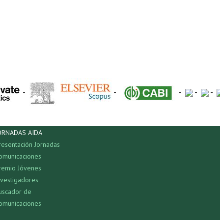
-
-
-
-
-
ORNADAS AIDA
resentación Jornadas
omunicaciones
remio Jóvenes
nvestigadores
uscador de
omunicaciones