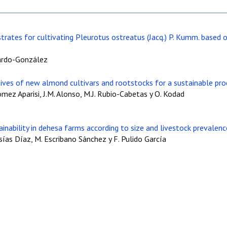
trates for cultivating Pleurotus ostreatus (Jacq.) P. Kumm. based 
Pardo-González
ives of new almond cultivars and rootstocks for a sustainable pro
ómez Aparisi, J.M. Alonso, M.J. Rubio-Cabetas y O. Kodad
nability in dehesa farms according to size and livestock prevalenc
esías Díaz, M. Escribano Sánchez y F. Pulido García