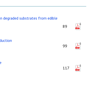
on degraded substrates from edible
89
duction
99
e
117