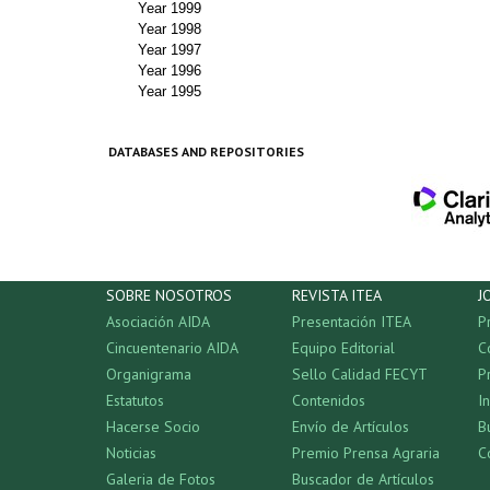
Year 1999
Year 1998
Year 1997
Year 1996
Year 1995
DATABASES AND REPOSITORIES
SOBRE NOSOTROS
REVISTA ITEA
J
Asociación AIDA
Presentación ITEA
P
Cincuentenario AIDA
Equipo Editorial
C
Organigrama
Sello Calidad FECYT
P
Estatutos
Contenidos
I
Hacerse Socio
Envío de Artículos
B
Noticias
Premio Prensa Agraria
C
Galeria de Fotos
Buscador de Artículos