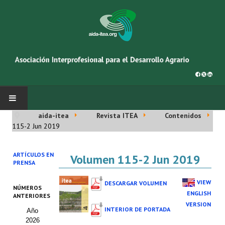
aida-itea
Revista ITEA
Contenidos
INICIO
115-2 Jun 2019
SOBRE NOSOTROS
ARTÍCULOS EN
Volumen 115-2 Jun 2019
PRENSA
Asociación AIDA
VIEW
DESCARGAR VOLUMEN
NÚMEROS
Cincuentenario AIDA
ENGLISH
ANTERIORES
VERSION
INTERIOR DE PORTADA
Año
Organigrama
2026