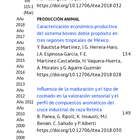
Vol
https://doi.org/10.12706/itea.2018.032
115-1
Propuesta Volumen Especial
(Mar)
PRODUCCIÓN ANIMAL
Año
Sello Calidad FECYT
2018
Caracterización económico‑productiva
Año
del sistema bovino doble propósito en
Premio Prensa Agraria
2017
tres regiones tropicales de México
Año
Y. Bautista‑Martínez, J.G. Herrera‑Haro,
Buscador de Artículos
2016
J.A. Espinosa‑García, F.E.
134
Año
Martínez‑Castañeda, H. Vaquera‑Huerta,
2015
JORNADAS AIDA
Año
A. Morales y G. Aguirre‑Guzmán
2014
https://doi.org/10.12706/itea.2018.028
Presentación Jornadas
Año
2013
Influencia de la maduración y el tipo de
Comunicaciones
Año
cocinado en la valoración sensorial y el
2012
Jornadas PAM 2026
perfil de compuestos aromáticos del
Año 2011
Año
cruce industrial de raza Retinta
149
2010
Premio Jóvenes Investigadores
B. Panea, G. Ripoll, K. Insausti, M.J.
Año
Beriain, C. Sañudo y P. Albertí
2009
Buscador de Comunicaciones
https://doi.org/10.12706/itea.2018.030
Año
2008