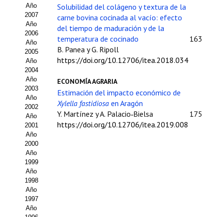
Buscador de Comunicaciones
Año
Solubilidad del colágeno y textura de la
2007
carne bovina cocinada al vacío: efecto
CONTACTO
Año
del tiempo de maduración y de la
2006
temperatura de cocinado
163
Año
BUSCADOR
B. Panea y G. Ripoll
2005
https://doi.org/10.12706/itea.2018.034
Año
2004
Año
ECONOMÍA AGRARIA
2003
Estimación del impacto económico de
Año
Xylella fastidiosa
en Aragón
2002
Y. Martínez y A. Palacio‑Bielsa
175
Año
https://doi.org/10.12706/itea.2019.008
2001
Año
2000
Año
1999
Año
1998
Año
1997
Año