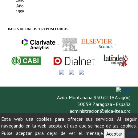
1996
Año
1995
BASES DE DATOS Y REPOSITORIOS
-
-
-
-
-
-
-
Avda. Montañana 930 (CITA Aragón)
50059 Zaragoza - España
administracion@aida-itea.org
976 716 305
Esta web usa cookies para ofrecer sus servicios. Al seguir
navegando en la web acepta el uso que se hace de las cookies.
Pulse aceptar para dejar de ver el mensaje.
Más
Aceptar