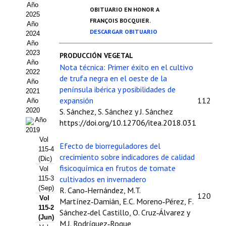
Año
Estatutos
OBITUARIO EN HONOR A
2025
FRANÇOIS BOCQUIER.
Año
Hacerse socio
DESCARGAR OBITUARIO
2024
Año
Noticias
2023
PRODUCCIÓN VEGETAL
Año
Nota técnica: Primer éxito en el cultivo
Galería de Fotos
2022
de trufa negra en el oeste de la
Año
península ibérica y posibilidades de
Web AIDA 2.0
2021
expansión
112
Año
2020
S. Sánchez, S. Sánchez y J. Sánchez
REVISTA ITEA
Año
https://doi.org/10.12706/itea.2018.031
2019
Presentación ITEA
Vol
Efecto de biorreguladores del
115-4
crecimiento sobre indicadores de calidad
Equipo Editorial
(Dic)
fisicoquímica en frutos de tomate
Vol
Leer revista ITEA
cultivados en invernadero
115-3
(Sep)
R. Cano‑Hernández, M.T.
120
Vol
Directrices para autores/as
Martínez‑Damián, E.C. Moreno‑Pérez, F.
115-2
Sánchez‑del Castillo, O. Cruz‑Álvarez y
(Jun)
Políticas Editoriales
M.J. Rodríguez‑Roque