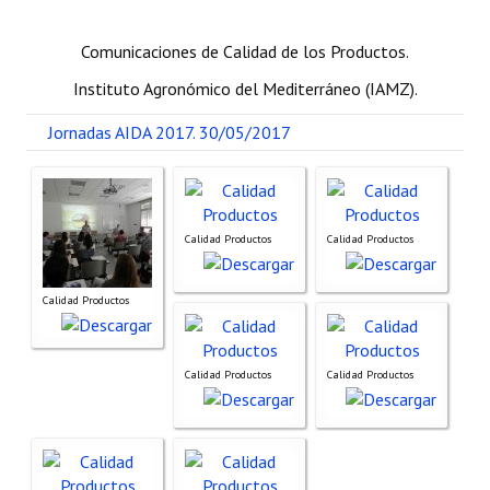
Estatutos
Comunicaciones de Calidad de los Productos.
Hacerse socio
Instituto Agronómico del Mediterráneo (IAMZ).
Noticias
Jornadas AIDA 2017. 30/05/2017
Galería de Fotos
Web AIDA 2.0
Calidad Productos
Calidad Productos
REVISTA ITEA
Presentación ITEA
Calidad Productos
Equipo Editorial
Calidad Productos
Calidad Productos
Leer revista ITEA
Directrices para autores/as
Políticas Editoriales