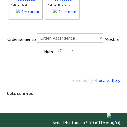
Calidad Productos
Calidad Productos
Propuesta Volumen Especial
Sello Calidad FECYT
Premio Prensa Agraria
Ordernamiento
Mostrar
Buscador de Artículos
Num
JORNADAS AIDA
Presentación Jornadas
Powered by
Phoca Gallery
Comunicaciones
Jornadas PAM 2026
Colecciones
Premio Jóvenes Investigadores
Buscador de Comunicaciones
Avda. Montañana 930 (CITA Aragón)