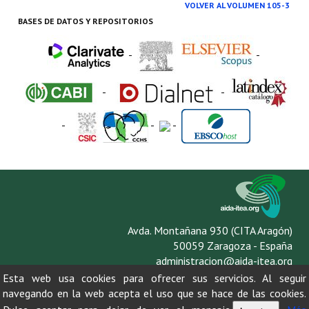
VOLVER AL VOLUMEN 105-3
BASES DE DATOS Y REPOSITORIOS
-
-
-
-
-
-
-
Avda. Montañana 930 (CITA Aragón)
50059 Zaragoza - España
administracion@aida-itea.org
976 716 305
Esta web usa cookies para ofrecer sus servicios. Al seguir
navegando en la web acepta el uso que se hace de las cookies.