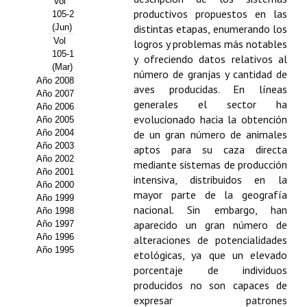
Vol
productivos propuestos en las
105-2
Propuesta Volumen Especial
(Jun)
distintas etapas, enumerando los
Vol
logros y problemas más notables
Sello Calidad FECYT
105-1
y ofreciendo datos relativos al
(Mar)
número de granjas y cantidad de
Premio Prensa Agraria
Año 2008
aves producidas. En líneas
Año 2007
Buscador de Artículos
generales el sector ha
Año 2006
evolucionado hacia la obtención
Año 2005
Año 2004
JORNADAS AIDA
de un gran número de animales
Año 2003
aptos para su caza directa
Año 2002
mediante sistemas de producción
Presentación Jornadas
Año 2001
intensiva, distribuidos en la
Año 2000
mayor parte de la geografía
Comunicaciones
Año 1999
nacional. Sin embargo, han
Año 1998
Jornadas PAM 2026
aparecido un gran número de
Año 1997
Año 1996
alteraciones de potencialidades
Año 1995
Premio Jóvenes Investigadores
etológicas, ya que un elevado
porcentaje de individuos
Buscador de Comunicaciones
producidos no son capaces de
expresar patrones