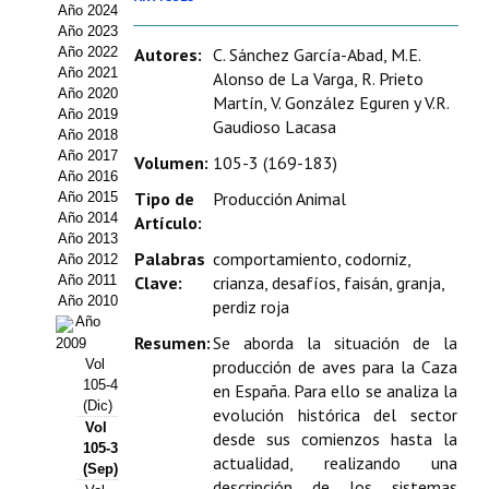
Año 2024
Estatutos
Año 2023
Año 2022
Autores:
C. Sánchez García-Abad, M.E.
Hacerse socio
Año 2021
Alonso de La Varga, R. Prieto
Año 2020
Martín, V. González Eguren y V.R.
Noticias
Año 2019
Gaudioso Lacasa
Año 2018
Galería de Fotos
Año 2017
Volumen:
105-3 (169-183)
Año 2016
Web AIDA 2.0
Tipo de
Producción Animal
Año 2015
Año 2014
Artículo:
Año 2013
REVISTA ITEA
Palabras
comportamiento, codorniz,
Año 2012
Año 2011
Clave:
crianza, desafíos, faisán, granja,
Presentación ITEA
Año 2010
perdiz roja
Año
Equipo Editorial
Resumen:
Se aborda la situación de la
2009
Vol
producción de aves para la Caza
Leer revista ITEA
105-4
en España. Para ello se analiza la
(Dic)
evolución histórica del sector
Vol
Directrices para autores/as
desde sus comienzos hasta la
105-3
actualidad, realizando una
(Sep)
Políticas Editoriales
descripción de los sistemas