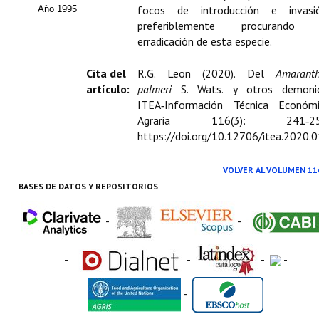
Buscador de Comunicaciones
focos de introducción e invasió
Año 1995
preferiblemente procurando 
CONTACTO
erradicación de esta especie.
BUSCADOR
Cita del
R.G. Leon (2020). Del
Amarant
artículo:
palmeri
S. Wats. y otros demonio
ITEA‑Información Técnica Económ
Agraria 116(3): 241‑25
https://doi.org/10.12706/itea.2020.
VOLVER AL VOLUMEN 11
BASES DE DATOS Y REPOSITORIOS
-
-
-
-
-
-
-