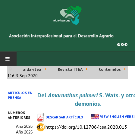
aida-itea
Revista ITEA
Contenidos
INICIO
116-3 Sep 2020
SOBRE NOSOTROS
ARTÍCULOS EN
Del
Amaranthus palmeri
S. Wats. y otr
PRENSA
Asociación AIDA
demonios.
NÚMEROS
Cincuentenario AIDA
VIEW ENGLISH VERS
DESCARGAR ARTÍCULO
ANTERIORES
https://doi.org/10.12706/itea.2020.013
Año 2026
Organigrama
Año 2025