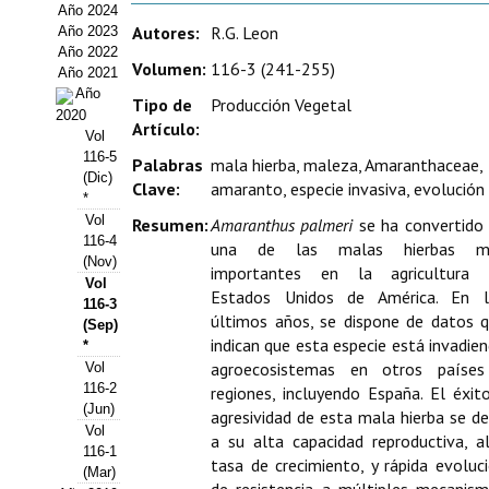
Año 2024
Estatutos
Autores:
R.G. Leon
Año 2023
Año 2022
Hacerse socio
Volumen:
116-3 (241-255)
Año 2021
Año
Tipo de
Producción Vegetal
Noticias
2020
Artículo:
Vol
Galería de Fotos
116-5
Palabras
mala hierba, maleza, Amaranthaceae,
(Dic)
Clave:
amaranto, especie invasiva, evolución
Web AIDA 2.0
*
Vol
Resumen:
Amaranthus palmeri
se ha convertido
116-4
REVISTA ITEA
una de las malas hierbas m
(Nov)
importantes en la agricultura 
Vol
Presentación ITEA
Estados Unidos de América. En l
116-3
últimos años, se dispone de datos 
(Sep)
Equipo Editorial
indican que esta especie está invadie
*
agroecosistemas en otros países
Vol
Leer revista ITEA
116-2
regiones, incluyendo España. El éxit
(Jun)
agresividad de esta mala hierba se d
Directrices para autores/as
Vol
a su alta capacidad reproductiva, a
116-1
tasa de crecimiento, y rápida evoluc
(Mar)
Políticas Editoriales