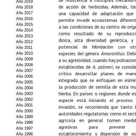
de resistencia a múltiples mecanis
Año 2019
de acción de herbicidas. Además, ti
Año 2018
Propuesta Volumen Especial
una capacidad de adaptación que
Año 2017
Año 2016
permite invadir ecosistemas diferen
Sello Calidad FECYT
Año 2015
a las condiciones de su centro de orig
Año 2014
como resultado de su reproducci
Premio Prensa Agraria
Año 2013
dioica, alta diversidad genética, y
Año 2012
Buscador de Artículos
potencial de hibridación con ot
Año 2011
especies del género
Amaranthus
. Deb
Año 2010
JORNADAS AIDA
Año 2009
a su agresividad, cuando hay poblacio
Año 2008
establecidas de
A. palmeri
, se consid
Año 2007
crítico desarrollar planes de man
Presentación Jornadas
Año 2006
integrado que se enfoquen en elimi
Año 2005
Comunicaciones
la producción de semilla de esta m
Año 2004
hierba. En países o regiones donde e
Año 2003
Jornadas PAM 2026
Año 2002
especie está iniciando el proceso
Año 2001
invasión, se recomienda que tanto 
Premio Jóvenes Investigadores
Año 2000
autoridades regulatorias como el sec
Año 1999
agrícola en general tomen medid
Año 1998
Buscador de Comunicaciones
agresivas para prevenir 
Año 1997
establecimiento y dispersión de e
Año 1996