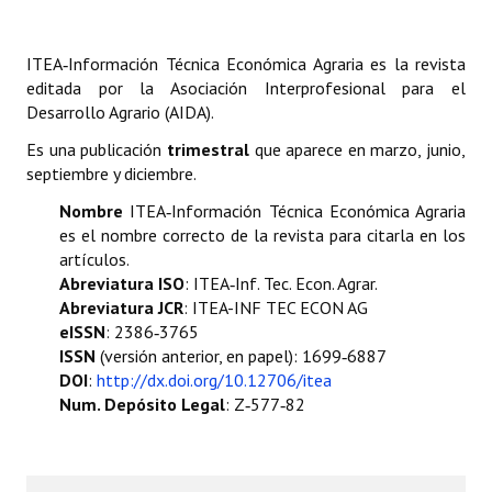
Organigrama
Estatutos
ITEA‑Información Técnica Económica Agraria es la revista
editada por la Asociación Interprofesional para el
Hacerse socio
Desarrollo Agrario (AIDA).
Es una publicación
trimestral
que aparece en marzo, junio,
Noticias
septiembre y diciembre.
Galería de Fotos
Nombre
ITEA‑Información Técnica Económica Agraria
es el nombre correcto de la revista para citarla en los
Web AIDA 2.0
artículos.
Abreviatura ISO
: ITEA‑Inf. Tec. Econ. Agrar.
REVISTA ITEA
Abreviatura JCR
: ITEA-INF TEC ECON AG
eISSN
: 2386‑3765
Presentación ITEA
ISSN
(versión anterior, en papel): 1699‑6887
DOI
:
http://dx.doi.org/10.12706/itea
Equipo Editorial
Num. Depósito Legal
: Z‑577‑82
Leer revista ITEA
Directrices para autores/as