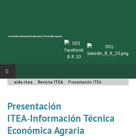
aida-itea
Revista ITEA
Presentación ITEA
INICIO
SOBRE NOSOTROS
Presentación
ITEA‑Información Técnica
Asociación AIDA
Económica Agraria
Cincuentenario AIDA