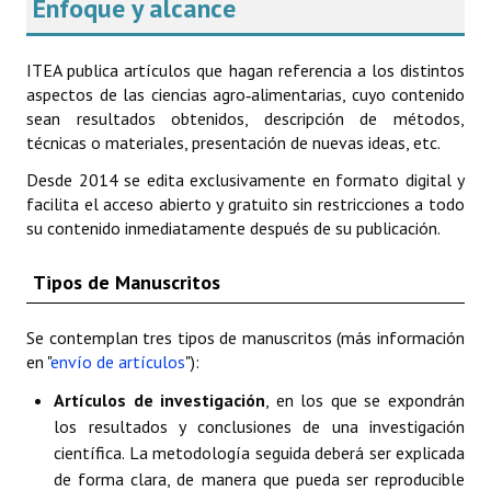
Enfoque y alcance
Políticas Editoriales
ITEA publica artículos que hagan referencia a los distintos
Propuesta Volumen Especial
aspectos de las ciencias agro‑alimentarias, cuyo contenido
sean resultados obtenidos, descripción de métodos,
Sello Calidad FECYT
técnicas o materiales, presentación de nuevas ideas, etc.
Premio Prensa Agraria
Desde 2014 se edita exclusivamente en formato digital y
facilita el acceso abierto y gratuito sin restricciones a todo
Buscador de Artículos
su contenido inmediatamente después de su publicación.
JORNADAS AIDA
Tipos de Manuscritos
Presentación Jornadas
Se contemplan tres tipos de manuscritos (más información
Comunicaciones
en "
envío de artículos
"):
Artículos de investigación
, en los que se expondrán
Jornadas PAM 2026
los resultados y conclusiones de una investigación
Premio Jóvenes Investigadores
científica. La metodología seguida deberá ser explicada
de forma clara, de manera que pueda ser reproducible
Buscador de Comunicaciones