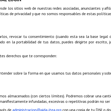
de los sitios web de nuestras redes asociadas, anunciantes y afilia
ticas de privacidad y que no somos responsables de estas políticas.
rlos, revocar tu consentimiento (cuando esta sea la base legal 
sado en la portabilidad de tus datos, puedes dirigirte por escrito
entes derechos que te corresponden:
 entender sobre la forma en que usamos tus datos personales y sobr
os almacenados (con ciertos límites). Podremos cobrar una cantid
es manifiestamente infundadas, excesivas o repetitivas podrán no ser
ravés de
administracion@aida-itea.org
con una copia de tu DNI o doc