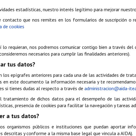
idades estadísticas, nuestro interés legítimo para mejorar nuestros
 contacto que nos remites en los formularios de suscripción o r
ca de cookies
sí lo requieran, nos podremos comunicar contigo bien a través del c
consideremos necesarios para cumplir las finalidades anteriores).
ar tus datos?
 los epígrafes anteriores para cada una de las actividades de tra
mos en este documento la información necesaria y te recomendamos
es si tienes dudas al respecto a través de
administracion@aida-itea
l tratamiento de dichos datos para el desempeño de las activid
sticas, presencia de cookies para facilitar la navegación y tareas ad
r a tus datos?
s organismos públicos e instituciones que puedan aportar inf
des descritas y conforme a la misma base legal que vincula a AIDA).