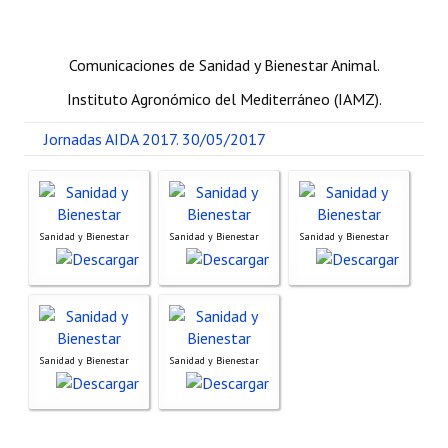
Estatutos
Comunicaciones de Sanidad y Bienestar Animal.
Hacerse socio
Instituto Agronómico del Mediterráneo (IAMZ).
Noticias
Jornadas AIDA 2017. 30/05/2017
Galería de Fotos
Web AIDA 2.0
Sanidad y Bienestar
Sanidad y Bienestar
Sanidad y Bienestar
REVISTA ITEA
Presentación ITEA
Equipo Editorial
Sanidad y Bienestar
Sanidad y Bienestar
Leer revista ITEA
Directrices para autores/as