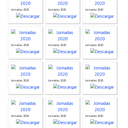
Políticas Editoriales
Jornadas 2020
Jornadas 2020
Jornadas 2020
Propuesta Volumen Especial
Sello Calidad FECYT
Premio Prensa Agraria
Jornadas 2020
Jornadas 2020
Jornadas 2020
Buscador de Artículos
JORNADAS AIDA
Jornadas 2020
Jornadas 2020
Jornadas 2020
Presentación Jornadas
Comunicaciones
Jornadas PAM 2026
Jornadas 2020
Premio Jóvenes Investigadores
Jornadas 2020
Jornadas 2020