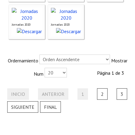
Buscador de Comunicaciones
Buscador de Comunicaciones
Jornadas 2020
Jornadas 2020
CONTACTO
BUSCADOR
Ordernamiento
Mostrar
Página 1 de 3
Num
INICIO
ANTERIOR
1
2
3
SIGUIENTE
FINAL