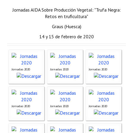
Organigrama
Jornadas AIDA Sobre Producción Vegetal: "Trufa Negra:
Retos en truficultura"
Estatutos
Graus (Huesca)
Hacerse socio
14 y 15 de febrero de 2020
Noticias
Galería de Fotos
Web AIDA 2.0
Jornadas 2020
Jornadas 2020
Jornadas 2020
REVISTA ITEA
Presentación ITEA
Equipo Editorial
Jornadas 2020
Jornadas 2020
Jornadas 2020
Leer revista ITEA
Directrices para autores/as