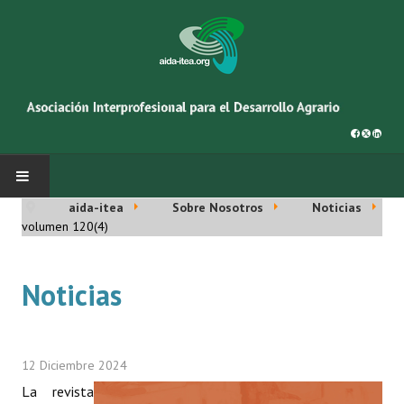
aida-itea
Sobre Nosotros
Noticias
INICIO
volumen 120(4)
SOBRE NOSOTROS
Noticias
Asociación AIDA
Cincuentenario AIDA
12 Diciembre 2024
Organigrama
La revista