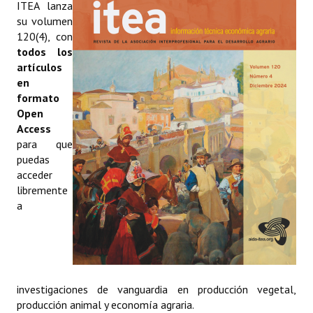
ITEA lanza
Estatutos
su volumen
120(4), con
Hacerse socio
todos los
artículos
Noticias
en
Galería de Fotos
formato
Open
Web AIDA 2.0
Access
para que
REVISTA ITEA
puedas
acceder
libremente
Presentación ITEA
a
Equipo Editorial
Leer revista ITEA
Directrices para autores/as
investigaciones de vanguardia en producción vegetal,
producción animal y economía agraria.
Políticas Editoriales