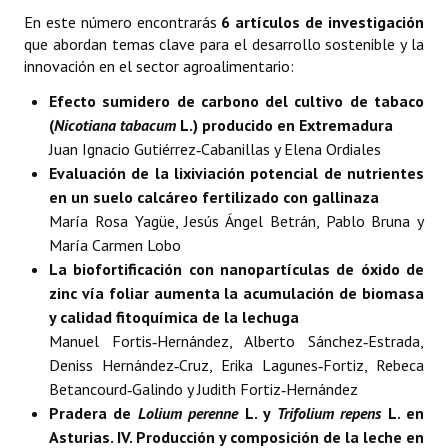
En este número encontrarás
6 artículos de investigación
Propuesta Volumen Especial
que abordan temas clave para el desarrollo sostenible y la
innovación en el sector agroalimentario:
Sello Calidad FECYT
Efecto sumidero de carbono del cultivo de tabaco
Premio Prensa Agraria
(
Nicotiana tabacum
L.) producido en Extremadura
Juan Ignacio Gutiérrez‑Cabanillas y Elena Ordiales
Buscador de Artículos
Evaluación de la lixiviación potencial de nutrientes
JORNADAS AIDA
en un suelo calcáreo fertilizado con gallinaza
María Rosa Yagüe, Jesús Ángel Betrán, Pablo Bruna y
Presentación Jornadas
María Carmen Lobo
La biofortificación con nanopartículas de óxido de
Comunicaciones
zinc vía foliar aumenta la acumulación de biomasa
y calidad fitoquímica de la lechuga
Jornadas PAM 2026
Manuel Fortis‑Hernández, Alberto Sánchez‑Estrada,
Deniss Hernández‑Cruz, Erika Lagunes‑Fortiz, Rebeca
Premio Jóvenes Investigadores
Betancourd‑Galindo y Judith Fortiz‑Hernández
Buscador de Comunicaciones
Pradera de
Lolium perenne
L. y
Trifolium repens
L. en
Asturias. IV. Producción y composición de la leche en