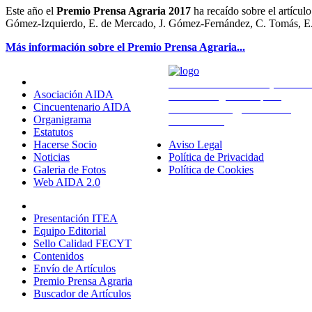
Este año el
Premio Prensa Agraria 2017
ha recaído sobre el artícul
Gómez‑Izquierdo, E. de Mercado, J. Gómez‑Fernández, C. Tomás, E.
Más información sobre el Premio Prensa Agraria...
Sobre Nosotros
Avda. Montañana 930 (CITA Ar
Asociación AIDA
50059 Zaragoza - España
Cincuentenario AIDA
administracion@aida-itea.org
Organigrama
976 716 305
Estatutos
Hacerse Socio
Aviso Legal
Noticias
Política de Privacidad
Galeria de Fotos
Política de Cookies
Web AIDA 2.0
Revista ITEA
Presentación ITEA
Equipo Editorial
Sello Calidad FECYT
Contenidos
Envío de Artículos
Premio Prensa Agraria
Buscador de Artículos