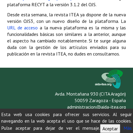
plataforma RECYT a la versión 3.1.2 del OJS.
Propuesta Volumen Especial
Desde esta semana, la revista ITEA ya dispone de la nueva
Sello Calidad FECYT
versión OJS3, con un nuevo diseño de la plataforma. La
URL de acceso
a la nueva plataforma es la misma y las
Premio Prensa Agraria
funcionalidades básicas son similares a la anterior, aunque
el aspecto ha cambiado notablemente. Si te surge alguna
Buscador de Artículos
duda con la gestión de los artículos enviados para su
publicación en la revista ITEA, no dudes en consultarnos.
JORNADAS AIDA
Presentación Jornadas
Comunicaciones
Avda. Montañana 930 (CITA Aragón)
Jornadas PAM 2026
50059 Zaragoza - España
administracion@aida-itea.org
Premio Jóvenes Investigadores
976 716 305
Esta web usa cookies para ofrecer sus servicios. Al seguir
navegando en la web acepta el uso que se hace de las cookies.
Buscador de Comunicaciones
Pulse aceptar para dejar de ver el mensaje.
Más
Aceptar