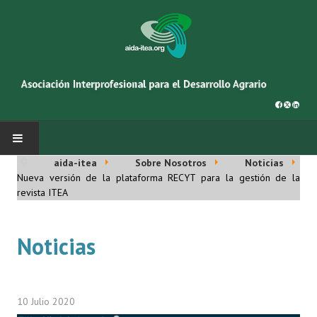
aida-itea
Sobre Nosotros
Noticias
INICIO
Nueva versión de la plataforma RECYT para la gestión de la
revista ITEA
SOBRE NOSOTROS
Noticias
Asociación AIDA
Cincuentenario AIDA
Organigrama
10 Julio 2020