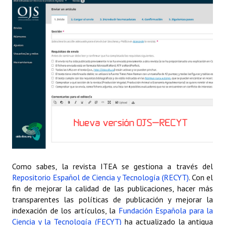
Estatutos
Hacerse socio
Noticias
Galería de Fotos
Web AIDA 2.0
REVISTA ITEA
Presentación ITEA
Equipo Editorial
Como sabes, la revista ITEA se gestiona a través del
Repositorio Español de Ciencia y Tecnología (RECYT)
. Con el
Leer revista ITEA
fin de mejorar la calidad de las publicaciones, hacer más
Directrices para autores/as
transparentes las políticas de publicación y mejorar la
indexación de los artículos, la
Fundación Española para la
Políticas Editoriales
Ciencia y la Tecnología (FECYT)
ha actualizado la antigua