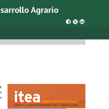
de
s
de