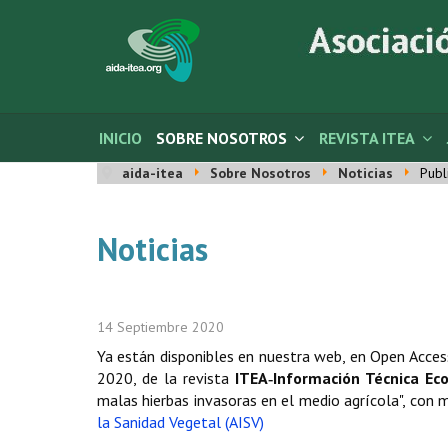
INICIO
SOBRE NOSOTROS
REVISTA ITEA
aida-itea
Sobre Nosotros
Noticias
Publ
Noticias
14 Septiembre 2020
Ya están disponibles en nuestra web, en Open Access
2020, de la revista
ITEA‑Información Técnica Ec
malas hierbas invasoras en el medio agrícola", co
la Sanidad Vegetal (AISV)