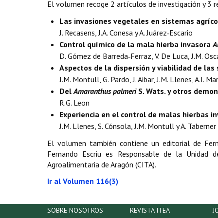
El volumen recoge 2 artículos de investigación y 3 r
Las invasiones vegetales en sistemas agríco
J. Recasens, J.A. Conesa y A. Juárez‑Escario
Control químico de la mala hierba invasora
A
D. Gómez de Barreda‑Ferraz, V. De Luca, J.M. Osc
Aspectos de la dispersión y viabilidad de las
J.M. Montull, G. Pardo, J. Aibar, J.M. Llenes, A.I. Ma
Del
Amaranthus palmeri
S. Wats. y otros demon
R.G. Leon
Experiencia en el control de malas hierbas i
J.M. Llenes, S. Cónsola, J.M. Montull y A. Taberner
El volumen también contiene un editorial de Fern
Fernando Escriu es Responsable de la Unidad de
Agroalimentaria de Aragón (CITA).
Ir al Volumen 116(3)
SOBRE NOSOTROS
REVISTA ITEA
J