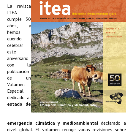
Estatutos
La revista
ITEA
Hacerse socio
cumple 50
años, y
Noticias
hemos
querido
Galería de Fotos
celebrar
este
Web AIDA 2.0
aniversario
con la
REVISTA ITEA
publicación
de un
Presentación ITEA
Volumen
Especial
Equipo Editorial
dedicado al
estado de
Leer revista ITEA
Directrices para autores/as
emergencia climática y medioambiental
declarado a
nivel global. El volumen recoge varias revisiones sobre
Políticas Editoriales