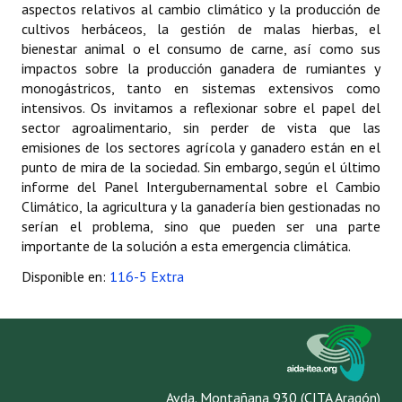
aspectos relativos al cambio climático y la producción de
Propuesta Volumen Especial
cultivos herbáceos, la gestión de malas hierbas, el
bienestar animal o el consumo de carne, así como sus
Sello Calidad FECYT
impactos sobre la producción ganadera de rumiantes y
monogástricos, tanto en sistemas extensivos como
Premio Prensa Agraria
intensivos. Os invitamos a reflexionar sobre el papel del
sector agroalimentario, sin perder de vista que las
Buscador de Artículos
emisiones de los sectores agrícola y ganadero están en el
punto de mira de la sociedad. Sin embargo, según el último
JORNADAS AIDA
informe del Panel Intergubernamental sobre el Cambio
Climático, la agricultura y la ganadería bien gestionadas no
Presentación Jornadas
serían el problema, sino que pueden ser una parte
importante de la solución a esta emergencia climática.
Comunicaciones
Disponible en:
116-5 Extra
Jornadas PAM 2026
Premio Jóvenes Investigadores
Buscador de Comunicaciones
Avda. Montañana 930 (CITA Aragón)