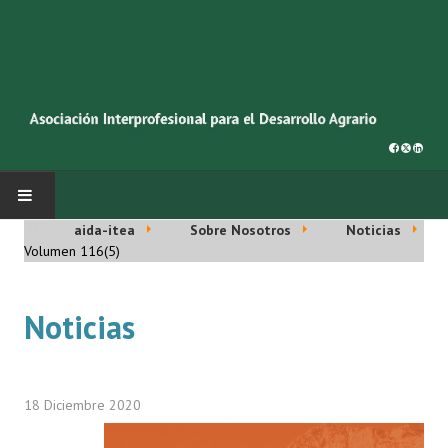
aida-itea
Sobre Nosotros
Noticias
INICIO
Volumen 116(5)
SOBRE NOSOTROS
Noticias
Asociación AIDA
Cincuentenario AIDA
18 Diciembre 2020
Organigrama