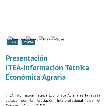
Organigrama
Estatutos
Hacerse socio
Noticias
ITEA
revista
Galería de Fotos
Web AIDA 2.0
Presentación
REVISTA ITEA
ITEA‑Información Técnica
Económica Agraria
Presentación ITEA
Equipo Editorial
Leer revista ITEA
ITEA‑Información Técnica Económica Agraria es la revista
editada por la Asociación Interprofesional para el
Directrices para autores/as
Desarrollo Agrario (AIDA).