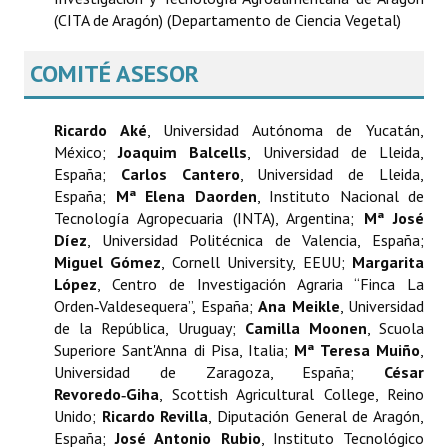
(CITA de Aragón) (Departamento de Ciencia Vegetal)
COMITÉ ASESOR
Ricardo Aké
, Universidad Autónoma de Yucatán,
México;
Joaquim Balcells
, Universidad de Lleida,
España;
Carlos Cantero
, Universidad de Lleida,
España;
Mª Elena Daorden
, Instituto Nacional de
Tecnología Agropecuaria (INTA), Argentina;
Mª José
Díez
, Universidad Politécnica de Valencia, España;
Miguel Gómez
, Cornell University, EEUU;
Margarita
López
, Centro de Investigación Agraria “Finca La
Orden‑Valdesequera”, España;
Ana Meikle
, Universidad
de la República, Uruguay;
Camilla Moonen
, Scuola
Superiore Sant'Anna di Pisa, Italia;
Mª Teresa Muiño
,
Universidad de Zaragoza, España;
César
Revoredo‑Giha
, Scottish Agricultural College, Reino
Unido;
Ricardo Revilla
, Diputación General de Aragón,
España;
José Antonio Rubio
, Instituto Tecnológico