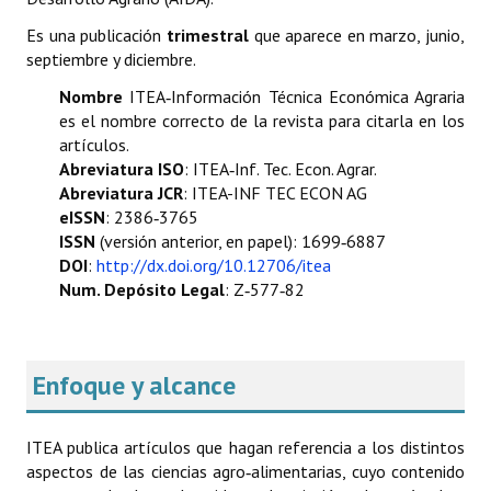
Políticas Editoriales
Es una publicación
trimestral
que aparece en marzo, junio,
septiembre y diciembre.
Propuesta Volumen Especial
Nombre
ITEA‑Información Técnica Económica Agraria
es el nombre correcto de la revista para citarla en los
Sello Calidad FECYT
artículos.
Premio Prensa Agraria
Abreviatura ISO
: ITEA‑Inf. Tec. Econ. Agrar.
Abreviatura JCR
: ITEA-INF TEC ECON AG
Buscador de Artículos
eISSN
: 2386‑3765
ISSN
(versión anterior, en papel): 1699‑6887
JORNADAS AIDA
DOI
:
http://dx.doi.org/10.12706/itea
Num. Depósito Legal
: Z‑577‑82
Presentación Jornadas
Comunicaciones
Enfoque y alcance
Jornadas PAM 2026
ITEA publica artículos que hagan referencia a los distintos
Premio Jóvenes Investigadores
aspectos de las ciencias agro‑alimentarias, cuyo contenido