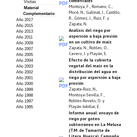
comerciales
Visitas
Estatutos
Montoya, F., Romano, C.,
Material
Moré, N., Gallinat, J., Castillo,
Complementario
Hacerse socio
R., Gómez, J., Ruiz, F. y
Año 2017
Zapata, N.
Año 2015
Noticias
Análisis del riego por
Año 2013
aspersión a baja presión
Año 2011
en un cultivo de maíz
Galería de Fotos
Año 2009
Zapata, N., Robles, O.,
Año 2007
Cavero, J. y Playán, E.
Web AIDA 2.0
Año 2005
Efecto de la cubierta
Año 2004
vegetal del maíz en la
Año 2003
REVISTA ITEA
distribución del agua en
Año 2002
riego por aspersión a baja
Año 2001
Presentación ITEA
presión
Año 2000
Zapata‑Ruiz, N.,
Año 1999
Montoya‑Sevilla, F.,
Equipo Editorial
Año 1998
Robles‑Rovelo, O. y
Año 1997
Playán‑Jubillar, E.
Año 1995
Leer revista ITEA
Informe anual: ensayo de
riego por goteo
Directrices para autores/as
subterráneo en La Melusa
(T.M. de Tamarite de
Políticas Editoriales
Litera, Huesca). Campaña