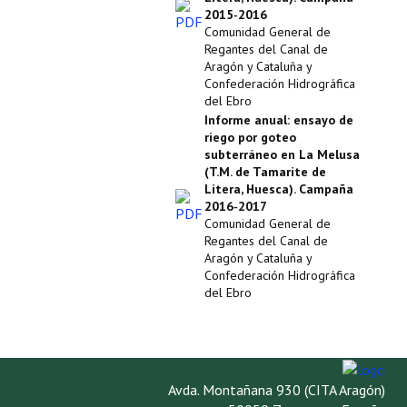
2015‑2016
Propuesta Volumen Especial
Comunidad General de
Regantes del Canal de
Sello Calidad FECYT
Aragón y Cataluña y
Confederación Hidrográfica
Premio Prensa Agraria
del Ebro
Informe anual: ensayo de
Buscador de Artículos
riego por goteo
subterráneo en La Melusa
(T.M. de Tamarite de
JORNADAS AIDA
Litera, Huesca). Campaña
2016‑2017
Presentación Jornadas
Comunidad General de
Regantes del Canal de
Comunicaciones
Aragón y Cataluña y
Confederación Hidrográfica
del Ebro
Jornadas PAM 2026
Premio Jóvenes Investigadores
Buscador de Comunicaciones
Avda. Montañana 930 (CITA Aragón)