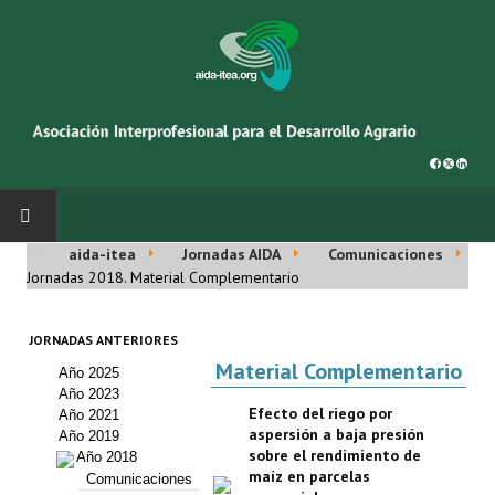
aida-itea
Jornadas AIDA
Comunicaciones
INICIO
Jornadas 2018. Material Complementario
SOBRE NOSOTROS
JORNADAS ANTERIORES
Material Complementario
Año 2025
Asociación AIDA
Año 2023
Efecto del riego por
Año 2021
Cincuentenario AIDA
aspersión a baja presión
Año 2019
sobre el rendimiento de
Año 2018
Organigrama
maíz en parcelas
Comunicaciones