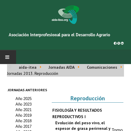
aida-itea
Jornadas AIDA
Comunicaciones
INICIO
Jornadas 2013. Reproducción
SOBRE NOSOTROS
JORNADAS ANTERIORES
Reproducción
Año 2025
Asociación AIDA
Año 2023
Año 2021
FISIOLOGÍA Y RESULTADOS
Cincuentenario AIDA
Año 2019
REPRODUCTIVOS I
Año 2018
Evolución del peso vivo, el
Organigrama
Año 2017
espesor de grasa perirrenal y
Tomo