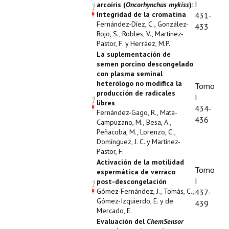
I
arcoíris (
Oncorhynchus mykiss
):
Integridad de la cromatina
431-
Fernández-Díez, C., González-
433
Rojo, S., Robles, V., Martínez-
Pastor, F. y Herráez, M.P.
La suplementación de
semen porcino descongelado
con plasma seminal
heterólogo no modifica la
Tomo
producción de radicales
I
libres
434-
Fernández-Gago, R., Mata-
436
Campuzano, M., Besa, A.,
Peñacoba, M., Lorenzo, C.,
Domínguez, J. C. y Martínez-
Pastor, F.
Activación de la motilidad
Tomo
espermática de verraco
I
post-descongelación
Gómez-Fernández, J., Tomás, C.,
437-
Gómez-Izquierdo, E. y de
439
Mercado, E.
Evaluación del
ChemSensor