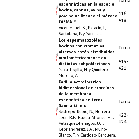
espermáticas en la especie
I
bovina, caprina, ovina y
416-
porcina utilizando el método
418
CASMA-F
Vicente-Fiel, S., Palacín, I.,
Santolaria, P. y Yániz, J.L.
Los espermatozoides
bovinos con cromatina
Tomo
alterada están distribuidos
I
morfométricamente en
419-
distintas subpoblaciones
421
Nava-Trujillo, H. y Quintero-
Moreno, A.
Perfil electroforético
bidimensional de proteínas
de la membrana
espermática de toros
Tomo
Sanmartinero
I
Restrepo-Rubio, N., Herrera-
422-
León, R.F., Rueda-Alfonso, F.L.,
424
Velásquez-Penagos, J.G.,
Cebrián-Pérez, J.A., Muiño-
Blanco, T. y Cardozo-Cerquera,