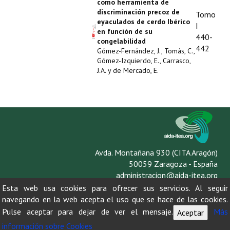
como herramienta de
discriminación precoz de
Tomo
eyaculados de cerdo Ibérico
I
en función de su
440-
congelabilidad
442
Gómez-Fernández, J., Tomás, C.,
Gómez-Izquierdo, E., Carrasco,
J.A. y de Mercado, E.
Avda. Montañana 930 (CITA Aragón)
50059 Zaragoza - España
administracion@aida-itea.org
976 716 305
Esta web usa cookies para ofrecer sus servicios. Al seguir
navegando en la web acepta el uso que se hace de las cookies.
Pulse aceptar para dejar de ver el mensaje.
Más
Aceptar
información sobre Cookies
AVISO LEGAL
POLÍTICA DE PRIVACIDAD
POLÍTICA DE COOKIES