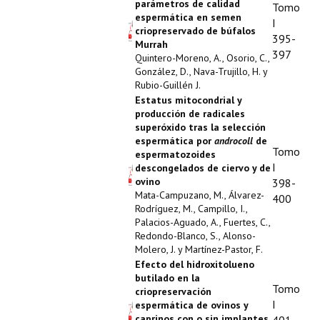
parámetros de calidad
Tomo
espermática en semen
I
criopreservado de búfalos
395-
Murrah
397
Quintero-Moreno, A., Osorio, C.,
González, D., Nava-Trujillo, H. y
Rubio-Guillén J.
Estatus mitocondrial y
producción de radicales
superóxido tras la selección
espermática por
androcoll
de
Tomo
espermatozoides
I
descongelados de ciervo y de
ovino
398-
Mata-Campuzano, M., Álvarez-
400
Rodríguez, M., Campillo, I.,
Palacios-Aguado, A., Fuertes, C.,
Redondo-Blanco, S., Alonso-
Molero, J. y Martínez-Pastor, F.
Efecto del hidroxitolueno
butilado en la
Tomo
criopreservación
I
espermática de ovinos y
caprinos con o sin implantes