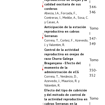
I
calidad oocitaria de sus
344-
corderas
346
Abecia, J.A., Forcada, F.,
Contreras, I., Meikle, A., Sosa, C.
y Casao, A.
Anticipación de la estación
Tomo
reproductiva en cabras
I
Serranas
347-
Correia, T., Cortez, F., Azevedo,
349
J. y Valentim, R.
Control de la actividad
reproductiva en ovejas de
raza Churra Galega
Tomo
Bragançana - Efecto del
I
momento de la
350-
administración de eCG
352
Correia, T., Venâncio, D.,
Azevedo, J., Maurício, R. y
Valentim, R.
Efecto del tipo de cubrición
y del método de control de
Tomo
la actividad reproductiva en
I
cabras Serranas en la