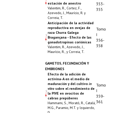
estación de anestro
353-
Valentim, R., Cortez, F.,
355
Azevedo, J., Maurício, R. y
Correia, T.
Anticipación de la actividad
reproductiva en ovejas de
Tomo
raza Churra Galega
I
Bragançana - Efecto de las
356-
gonadotropinas coriónicas
358
Valentim, R., Azevedo, J.,
Maurício, R., y Correia, T.
GAMETOS, FECUNDACIÓN Y
EMBRIONES
Efecto de la adición de
activina-A en el medio de
maduración y del cultivo
in
Tomo
vitro
sobre el rendimiento de
I
la PIVE en ovocitos de
359-
cabras prepúberes
361
Hammami, S., Morató, R., Catalá,
M.G., Paramio, M.T. y Izquierdo,
D.