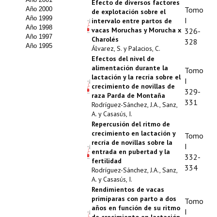
Efecto de diversos factores
Tomo
Año 2000
de explotación sobre el
Propuesta Volumen Especial
Año 1999
I
intervalo entre partos de
Año 1998
vacas Moruchas y Morucha x
326-
Sello Calidad FECYT
Año 1997
Charolés
328
Año 1995
Álvarez, S. y Palacios, C.
Premio Prensa Agraria
Efectos del nivel de
alimentación durante la
Tomo
Buscador de Artículos
lactación y la recría sobre el
I
crecimiento de novillas de
329-
JORNADAS AIDA
raza Parda de Montaña
331
Rodríguez-Sánchez, J.A., Sanz,
A. y Casasús, I.
Presentación Jornadas
Repercusión del ritmo de
crecimiento en lactación y
Tomo
Comunicaciones
recría de novillas sobre la
I
entrada en pubertad y la
332-
Jornadas PAM 2026
fertilidad
334
Rodríguez-Sánchez, J.A., Sanz,
Premio Jóvenes Investigadores
A. y Casasús, I.
Rendimientos de vacas
Buscador de Comunicaciones
primíparas con parto a dos
Tomo
años en función de su ritmo
I