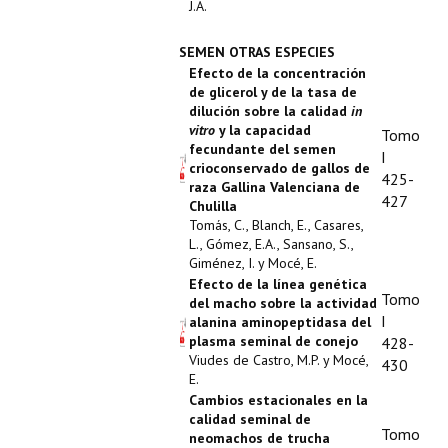
J.A.
SEMEN OTRAS ESPECIES
Efecto de la concentración
de glicerol y de la tasa de
dilución sobre la calidad
in
vitro
y la capacidad
Tomo
fecundante del semen
I
crioconservado de gallos de
425-
raza Gallina Valenciana de
427
Chulilla
Tomás, C., Blanch, E., Casares,
L., Gómez, E.A., Sansano, S.,
Giménez, I. y Mocé, E.
Efecto de la línea genética
Tomo
del macho sobre la actividad
I
alanina aminopeptidasa del
plasma seminal de conejo
428-
Viudes de Castro, M.P. y Mocé,
430
E.
Cambios estacionales en la
calidad seminal de
Tomo
neomachos de trucha