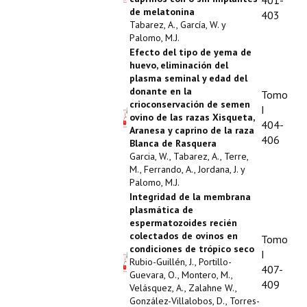
401-
de melatonina
403
Tabarez, A., García, W. y
Palomo, M.J.
Efecto del tipo de yema de
huevo, eliminación del
plasma seminal y edad del
donante en la
Tomo
crioconservación de semen
I
ovino de las razas Xisqueta,
404-
Aranesa y caprino de la raza
406
Blanca de Rasquera
Garcia, W., Tabarez, A., Terre,
M., Ferrando, A., Jordana, J. y
Palomo, M.J.
Integridad de la membrana
plasmática de
espermatozoides recién
colectados de ovinos en
Tomo
condiciones de trópico seco
I
Rubio-Guillén, J., Portillo-
407-
Guevara, O., Montero, M.,
409
Velásquez, A., Zalahne W.,
González-Villalobos, D., Torres-