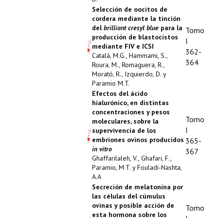
Selección de oocitos de
cordera mediante la tinción
del
brilliant cresyl blue
para la
Tomo
producción de blastocistos
I
mediante FIV e ICSI
362-
Catalá, M.G., Hammami, S.,
364
Roura, M., Romaguera, R.,
Morató, R., Izquierdo, D. y
Paramio M.T.
Efectos del ácido
hialurónico, en distintas
concentraciones y pesos
Tomo
moleculares, sobre la
I
supervivencia de los
embriones ovinos producidos
365-
in vitro
367
Ghaffarilaleh, V., Ghafari, F.,
Paramio, M.T. y Fouladi-Nashta,
A.A
Secreción de melatonina por
las células del cúmulus
ovinas y posible acción de
Tomo
esta hormona sobre los