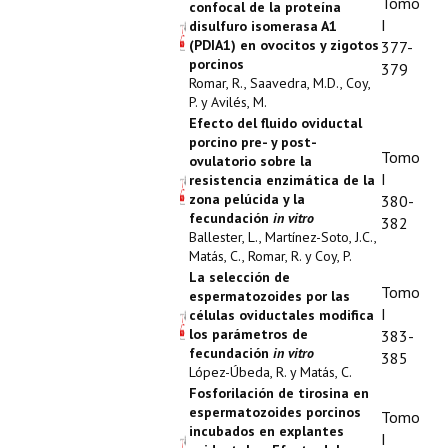
Tomo
confocal de la proteína
I
disulfuro isomerasa A1
(PDIA1) en ovocitos y zigotos
377-
porcinos
379
Romar, R., Saavedra, M.D., Coy,
P. y Avilés, M.
Efecto del fluido oviductal
porcino pre- y post-
Tomo
ovulatorio sobre la
I
resistencia enzimática de la
zona pelúcida y la
380-
fecundación
in vitro
382
Ballester, L., Martínez-Soto, J.C.,
Matás, C., Romar, R. y Coy, P.
La selección de
Tomo
espermatozoides por las
I
células oviductales modifica
los parámetros de
383-
fecundación
in vitro
385
López-Úbeda, R. y Matás, C.
Fosforilación de tirosina en
espermatozoides porcinos
Tomo
incubados en explantes
I