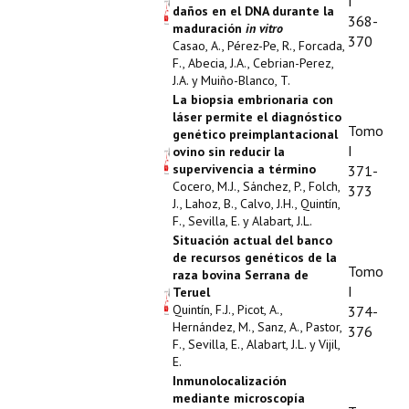
I
daños en el DNA durante la
368-
maduración
in vitro
370
Casao, A., Pérez-Pe, R., Forcada,
F., Abecia, J.A., Cebrian-Perez,
J.A. y Muiño-Blanco, T.
La biopsia embrionaria con
láser permite el diagnóstico
Tomo
genético preimplantacional
I
ovino sin reducir la
supervivencia a término
371-
Cocero, M.J., Sánchez, P., Folch,
373
J., Lahoz, B., Calvo, J.H., Quintín,
F., Sevilla, E. y Alabart, J.L.
Situación actual del banco
de recursos genéticos de la
Tomo
raza bovina Serrana de
I
Teruel
Quintín, F.J., Picot, A.,
374-
Hernández, M., Sanz, A., Pastor,
376
F., Sevilla, E., Alabart, J.L. y Vijil,
E.
Inmunolocalización
mediante microscopía