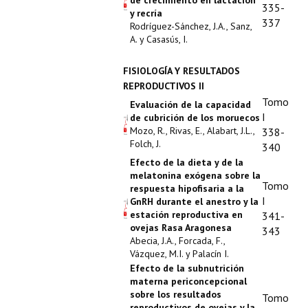
Buscador de Comunicaciones
de crecimiento en lactación
335-
y recría
337
Rodríguez-Sánchez, J.A., Sanz,
CONTACTO
A. y Casasús, I.
BUSCADOR
FISIOLOGÍA Y RESULTADOS
REPRODUCTIVOS II
Tomo
Evaluación de la capacidad
I
de cubrición de los moruecos
Mozo, R., Rivas, E., Alabart, J.L.,
338-
Folch, J.
340
Efecto de la dieta y de la
melatonina exógena sobre la
Tomo
respuesta hipofisaria a la
I
GnRH durante el anestro y la
estación reproductiva en
341-
ovejas Rasa Aragonesa
343
Abecia, J.A., Forcada, F.,
Vázquez, M.I. y Palacín I.
Efecto de la subnutrición
materna periconcepcional
sobre los resultados
Tomo
reproductivos de ovejas y la