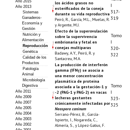
Año 2015
los ácidos grasos no
Estatutos
I
Año 2013
esterificados de la coneja
317-
Sistemas
durante su vida reproductiva
Hacerse socio
319
Ganaderos-
Peiró, R., García, M.L., Muelas, R.
Economía y
y Argente, M.J.
Noticias
Gestión
Efecto de la superovulación
Nutrición y
Tomo
sobre la supervivencia
Galería de Fotos
Alimentación
I
embrionaria y fetal en
Reproducción
conejas multíparas
320-
Web AIDA 2.0
Genética
Badawy, A.Y., Peiró, R. y
322
Calidad de los
Santacreu, M.A.
Productos
REVISTA ITEA
La producción de interferón
Patología
gamma (IFNγ) se asocia a
Animal
una menor concentración
Presentación ITEA
Microbiología
plasmática de proteína
Tomo
Digestiva
asociada a la gestación-1 y
Equipo Editorial
Año 2011
I
-2 (PAG-1 y PAG-2) en vacas
Año 2009
lecheras gestantes
323-
Leer revista ITEA
Año 2007
crónicamente infectadas por
325
Año 2005
Neospora caninum
Año 2004
Directrices para autores/as
Serrano-Pérez, B., García-
Año 2003
Ispierto, I., Nogareda, C.,
Año 2002
Almería, S., y López-Gatius, F.
Políticas Editoriales
Año 2001