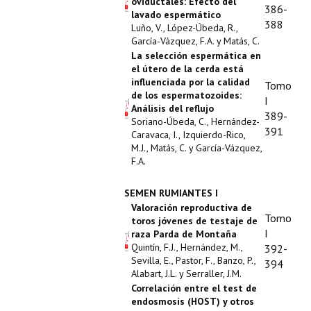
oviductales: Efecto del
386-
lavado espermático
388
Luño, V., López-Úbeda, R.,
García-Vázquez, F.A. y Matás, C.
La selección espermática en
el útero de la cerda está
influenciada por la calidad
Tomo
de los espermatozoides:
I
Análisis del reflujo
389-
Soriano-Úbeda, C., Hernández-
391
Caravaca, I., Izquierdo-Rico,
M.J., Matás, C. y García-Vázquez,
F.A.
SEMEN RUMIANTES I
Valoración reproductiva de
Tomo
toros jóvenes de testaje de
I
raza Parda de Montaña
Quintín, F.J., Hernández, M.,
392-
Sevilla, E., Pastor, F., Banzo, P.,
394
Alabart, J.L. y Serraller, J.M.
Correlación entre el test de
endosmosis (HOST) y otros