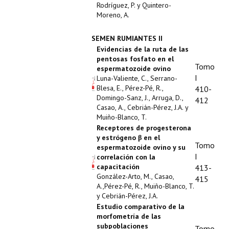
Rodríguez, P. y Quintero-
Moreno, A.
SEMEN RUMIANTES II
Evidencias de la ruta de las
pentosas fosfato en el
Tomo
espermatozoide ovino
I
Luna-Valiente, C., Serrano-
Blesa, E., Pérez-Pé, R.,
410-
Domingo-Sanz, J., Arruga, D.,
412
Casao, A., Cebrián-Pérez, J.A. y
Muiño-Blanco, T.
Receptores de progesterona
y estrógeno β en el
Tomo
espermatozoide ovino y su
I
correlación con la
capacitación
413-
González-Arto, M., Casao,
415
A.,Pérez-Pé, R., Muiño-Blanco, T.
y Cebrián-Pérez, J.A.
Estudio comparativo de la
morfometría de las
subpoblaciones
Tomo