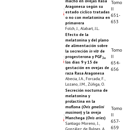
macho en ovejas Rasa
Tomo
Aragonesa según su
II
estado cíclico tratadas
651-
o no con melatonina en
653
primavera
Folch, J., Alabart, J.L.
Efecto de la
melatonina y del plano
de alimentación sobre
Tomo
la secreción
in vitr
de
II
progesterona y PGF
2α
los días 9 y 15 de
654-
gestación en ovejas de
656
raza Rasa Aragonesa
Abecia, J.A., Forcada, F.,
Lozano, J.M., Zúñiga, O.
Secreción nocturna de
melatonina y
prolactina en la
muflona (
Ovis gmelini
Tomo
musimon
) y la oveja
II
Manchega (
Ovis aries
)
657-
Santiago Moreno, J.,
659
González de Bulnes, A.,