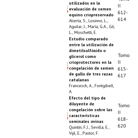
utilizados en la
II
evaluación de semen
612-
equino criopreservado
614
Alierta, S., Losinno, L.,
Aguilar, J., María, G.A., Gil,
L., Moschetti, E.
Estudio comparado
entre la utilización de
dimetilsulfóxido o
Tomo
glicerol como
II
crioprotectores en la
congelación de semen
615-
de gallo de tres razas
617
catalanas
Francesch, A., Fontgibell,
A.
Efecto del tipo de
diluyente de
Tomo
congelación sobre las
II
características
618-
seminales ovinas
620
Quintín, F.J., Sevilla, E.,
Vijil, E., Pastor, F.