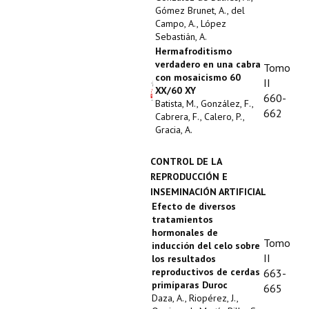
Gómez Brunet, A., del
Campo, A., López
Sebastián, A.
Hermafroditismo
verdadero en una cabra
Tomo
con mosaicismo 60
II
XX/60 XY
660-
Batista, M., González, F.,
662
Cabrera, F., Calero, P.,
Gracia, A.
CONTROL DE LA
REPRODUCCIÓN E
INSEMINACIÓN ARTIFICIAL
Efecto de diversos
tratamientos
hormonales de
Tomo
inducción del celo sobre
II
los resultados
reproductivos de cerdas
663-
primíparas Duroc
665
Daza, A., Riopérez, J.,