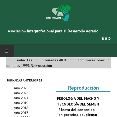
aida-itea
Jornadas AIDA
Comunicaciones
INICIO
Jornadas 1999. Reproducción
SOBRE NOSOTROS
JORNADAS ANTERIORES
Reproducción
Año 2025
Asociación AIDA
Año 2023
Año 2021
FISIOLOGÍA DEL MACHO Y
Cincuentenario AIDA
Año 2019
TECNOLOGÍA DEL SEMEN
Año 2018
Efecto del contenido
Organigrama
Año 2017
en proteína del pienso