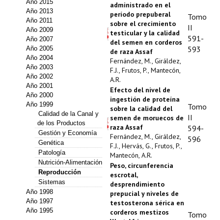
Año 2015
administrado en el
Estatutos
Año 2013
período prepuberal
Tomo
Año 2011
sobre el crecimiento
II
Hacerse socio
Año 2009
testicular y la calidad
591-
Año 2007
del semen en corderos
Noticias
593
Año 2005
de raza Assaf
Año 2004
Fernández, M., Giráldez,
Galería de Fotos
Año 2003
F.J., Frutos, P., Mantecón,
Año 2002
A.R.
Año 2001
Web AIDA 2.0
Efecto del nivel de
Año 2000
ingestión de proteína
Año 1999
Tomo
sobre la calidad del
REVISTA ITEA
Calidad de la Canal y
II
semen de moruecos de
de los Productos
raza Assaf
594-
Presentación ITEA
Gestión y Economía
Fernández, M., Giráldez,
596
Genética
F.J., Hervás, G., Frutos, P.,
Equipo Editorial
Patología
Mantecón, A.R.
Nutrición‑Alimentación
Peso, circunferencia
Reproducción
Leer revista ITEA
escrotal,
Sistemas
desprendimiento
Año 1998
Directrices para autores/as
prepucial y niveles de
Año 1997
testosterona sérica en
Año 1995
corderos mestizos
Políticas Editoriales
Tomo