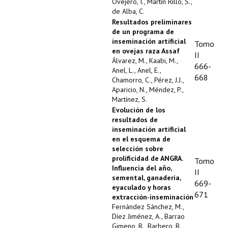
Ovejero, I., Martín Rillo, S.,
de Alba, C.
Resultados preliminares
de un programa de
inseminación artificial
Tomo
en ovejas raza Assaf
II
Álvarez, M., Kaabi, M.,
666-
Anel, L., Anel, E.,
668
Chamorro, C., Pérez, J.J.,
Aparicio, N., Méndez, P.,
Martínez, S.
Evolución de los
resultados de
inseminación artificial
en el esquema de
selección sobre
prolificidad de ANGRA.
Tomo
Influencia del año,
II
semental, ganadería,
669-
eyaculado y horas
671
extracción‑inseminación
Fernández Sánchez, M.,
Díez Jiménez, A., Barrao
Gimeno, R., Barbero, R.,