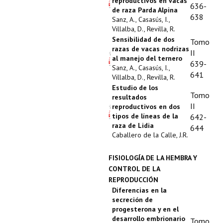
reproductivos en vacas
636-
de raza Parda Alpina
638
Sanz, A., Casasús, I.,
Villalba, D., Revilla, R.
Sensibilidad de dos
Tomo
razas de vacas nodrizas
II
al manejo del ternero
639-
Sanz, A., Casasús, I.,
641
Villalba, D., Revilla, R.
Estudio de los
Tomo
resultados
II
reproductivos en dos
tipos de líneas de la
642-
raza de Lidia
644
Caballero de la Calle, J.R.
FISIOLOGÍA DE LA HEMBRA Y
CONTROL DE LA
REPRODUCCIÓN
Diferencias en la
secreción de
progesterona y en el
desarrollo embrionario
Tomo