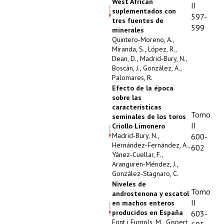
West African
II
suplementados con
Propuesta Volumen Especial
597-
tres fuentes de
599
minerales
Sello Calidad FECYT
Quintero‑Moreno, A.,
Miranda, S., López, R.,
Premio Prensa Agraria
Dean, D., Madrid‑Bury, N.,
Boscán, J., González, A.,
Buscador de Artículos
Palomares, R.
Efecto de la época
JORNADAS AIDA
sobre las
características
Tomo
seminales de los toros
Presentación Jornadas
II
Criollo Limonero
Madrid‑Bury, N.,
600-
Comunicaciones
Hernández‑Fernández, A.,
602
Yánez‑Cuellar, F.,
Jornadas PAM 2026
Aranguren‑Méndez, J.,
González‑Stagnaro, C.
Premio Jóvenes Investigadores
Niveles de
Tomo
androstenona y escatol
II
en machos enteros
Buscador de Comunicaciones
producidos en España
603-
Font i Furnols, M., Gispert,