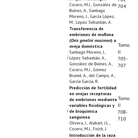
Cocero, M.J., González de
704
Bulnes, A., Santiago
Moreno, J., García López,
M., López Sebastián, A.
Transferencia de
embriones de muflona
(
Ovis gmelini musimon
) a
Tomo
oveja doméstica
II
Santiago Moreno, J.,
López Sebastián, A.,
705-
González de Bulnes, A.,
707
Cocero, M.J., Gómez
Brunet, A., del Campo, A.,
García García, R.
Predicción de fertilidad
en ovejas receptoras
Tomo
de embriones mediante
II
variables fisiológicas y
de bioquímica
708-
sanguínea
710
Olivera, J., Alabart, J.L.,
Cocero, M.J., Folch, J.
Introducción de la raza