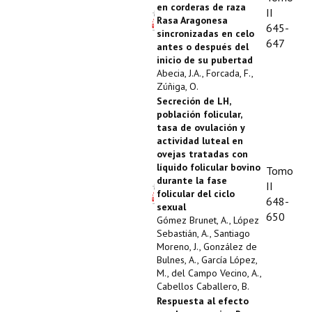
en corderas de raza
II
Rasa Aragonesa
645-
sincronizadas en celo
647
antes o después del
inicio de su pubertad
Abecia, J.A., Forcada, F.,
Zúñiga, O.
Secreción de LH,
población folicular,
tasa de ovulación y
actividad luteal en
ovejas tratadas con
líquido folicular bovino
Tomo
durante la fase
II
folicular del ciclo
648-
sexual
650
Gómez Brunet, A., López
Sebastián, A., Santiago
Moreno, J., González de
Bulnes, A., García López,
M., del Campo Vecino, A.,
Cabellos Caballero, B.
Respuesta al efecto