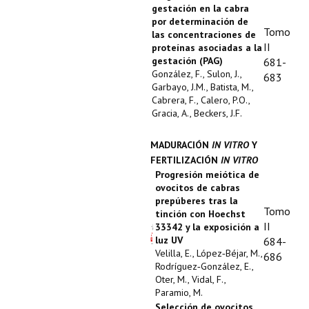
gestación en la cabra
por determinación de
Tomo
las concentraciones de
II
proteínas asociadas a la
gestación (PAG)
681-
González, F., Sulon, J.,
683
Garbayo, J.M., Batista, M.,
Cabrera, F., Calero, P.O.,
Gracia, A., Beckers, J.F.
MADURACIÓN
IN VITRO
Y
FERTILIZACIÓN
IN VITRO
Progresión meiótica de
ovocitos de cabras
prepúberes tras la
Tomo
tinción con Hoechst
II
33342 y la exposición a
luz UV
684-
Velilla, E., López‑Béjar, M.,
686
Rodríguez‑González, E.,
Oter, M., Vidal, F.,
Paramio, M.
Selección de ovocitos