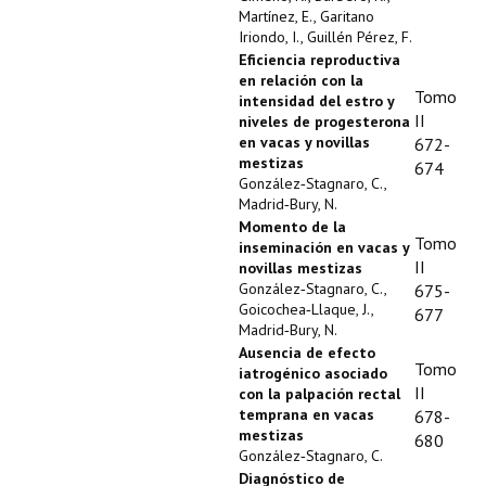
Martínez, E., Garitano
Iriondo, I., Guillén Pérez, F.
Eficiencia reproductiva
en relación con la
Tomo
intensidad del estro y
II
niveles de progesterona
en vacas y novillas
672-
mestizas
674
González‑Stagnaro, C.,
Madrid‑Bury, N.
Momento de la
Tomo
inseminación en vacas y
II
novillas mestizas
González‑Stagnaro, C.,
675-
Goicochea‑Llaque, J.,
677
Madrid‑Bury, N.
Ausencia de efecto
Tomo
iatrogénico asociado
II
con la palpación rectal
temprana en vacas
678-
mestizas
680
González‑Stagnaro, C.
Diagnóstico de