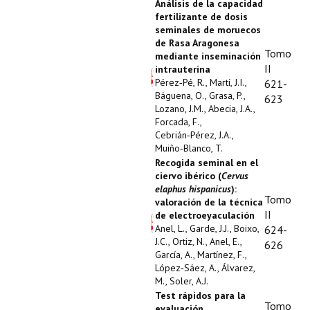
Análisis de la capacidad
fertilizante de dosis
seminales de moruecos
de Rasa Aragonesa
Tomo
mediante inseminación
II
intrauterina
Pérez‑Pé, R., Martí, J.I.,
621-
Báguena, O., Grasa, P.,
623
Lozano, J.M., Abecia, J.A.,
Forcada, F.,
Cebrián‑Pérez, J.A.,
Muiño‑Blanco, T.
Recogida seminal en el
ciervo ibérico (
Cervus
elaphus hispanicus
):
Tomo
valoración de la técnica
II
de electroeyaculación
Anel, L., Garde, J.J., Boixo,
624-
J.C., Ortiz, N., Anel, E.,
626
García, A., Martínez, F.,
López‑Sáez, A., Álvarez,
M., Soler, A.J.
Test rápidos para la
Tomo
evaluación