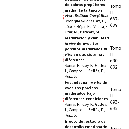
de cabras prepúberes
Tomo
mediante la tinción
II
vital
Brilliant Cresyl Blue
687-
Rodríguez‑González, E.,
689
López‑Béjar, M., Velilla, E.,
Oter, M., Paramio, M.T
Maduración y viabilidad
in vivo
de ovocitos
Tomo
porcinos madurados
in
II
vitro
en dos sistemas
diferentes
690-
Romar, R., Coy, P., Gadea,
692
J., Campos, I., Sellés, E.,
Ruiz, S.
Fecundación
in vitro
de
ovocitos porcinos
Tomo
madurados bajo
II
diferentes condiciones
693-
Romar, R., Coy, P., Gadea,
695
J., Campos, I., Sellés, E.,
Ruiz, S.
Efecto del estadio de
desarrollo embrionario
Tomo