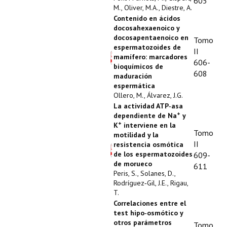
Buscador de Comunicaciones
605
M., Oliver, M.A., Diestre, A.
Contenido en ácidos
CONTACTO
docosahexaenoico y
docosapentaenoico en
Tomo
espermatozoides de
BUSCADOR
II
mamífero: marcadores
606-
bioquímicos de
608
maduración
espermática
Ollero, M., Álvarez, J.G.
La actividad ATP‑asa
+
dependiente de Na
y
+
K
interviene en la
Tomo
motilidad y la
II
resistencia osmótica
de los espermatozoides
609-
de morueco
611
Peris, S., Solanes, D.,
Rodríguez‑Gil, J.E., Rigau,
T.
Correlaciones entre el
test hipo‑osmótico y
otros parámetros
Tomo