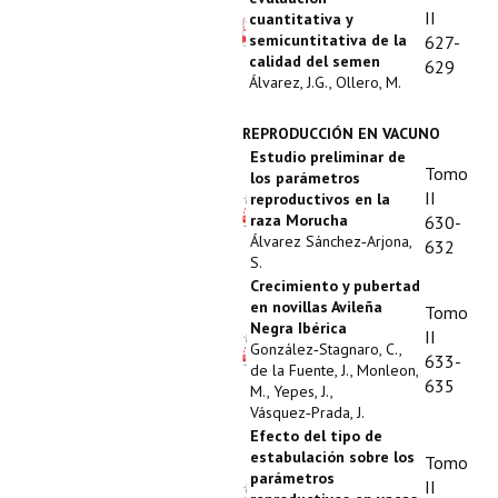
II
cuantitativa y
semicuntitativa de la
627-
calidad del semen
629
Álvarez, J.G., Ollero, M.
REPRODUCCIÓN EN VACUNO
Estudio preliminar de
Tomo
los parámetros
II
reproductivos en la
raza Morucha
630-
Álvarez Sánchez‑Arjona,
632
S.
Crecimiento y pubertad
en novillas Avileña
Tomo
Negra Ibérica
II
González‑Stagnaro, C.,
633-
de la Fuente, J., Monleon,
635
M., Yepes, J.,
Vásquez‑Prada, J.
Efecto del tipo de
estabulación sobre los
Tomo
parámetros
II