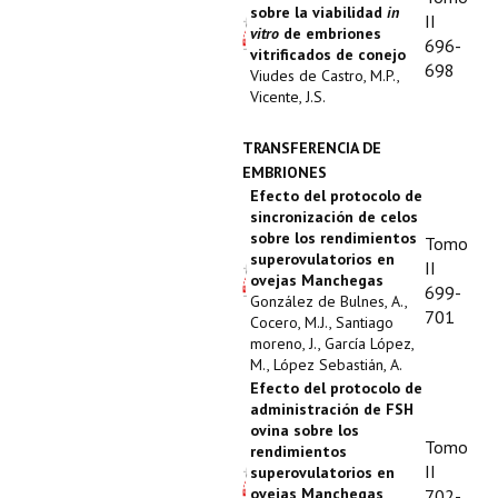
sobre la viabilidad
in
II
vitro
de embriones
696-
vitrificados de conejo
698
Viudes de Castro, M.P.,
Vicente, J.S.
TRANSFERENCIA DE
EMBRIONES
Efecto del protocolo de
sincronización de celos
sobre los rendimientos
Tomo
superovulatorios en
II
ovejas Manchegas
699-
González de Bulnes, A.,
701
Cocero, M.J., Santiago
moreno, J., García López,
M., López Sebastián, A.
Efecto del protocolo de
administración de FSH
ovina sobre los
Tomo
rendimientos
II
superovulatorios en
ovejas Manchegas
702-