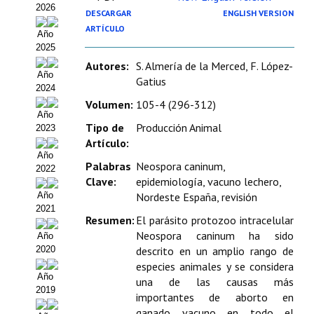
2026
Estatutos
DESCARGAR
ENGLISH VERSION
ARTÍCULO
Año
Hacerse socio
2025
Autores:
S. Almería de la Merced, F. López-
Noticias
Año
Gatius
2024
Galería de Fotos
Volumen:
105-4 (296-312)
Año
Web AIDA 2.0
Tipo de
Producción Animal
2023
Artículo:
Año
REVISTA ITEA
Palabras
Neospora caninum,
2022
Clave:
epidemiología, vacuno lechero,
Presentación ITEA
Nordeste España, revisión
Año
2021
Equipo Editorial
Resumen:
El parásito protozoo intracelular
Neospora caninum ha sido
Año
Leer revista ITEA
2020
descrito en un amplio rango de
especies animales y se considera
Directrices para autores/as
Año
una de las causas más
2019
importantes de aborto en
Políticas Editoriales
ganado vacuno en todo el