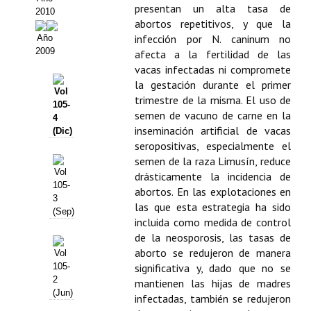
Buscador de Comunicaciones
presentan un alta tasa de
2010
abortos repetitivos, y que la
CONTACTO
infección por N. caninum no
Año
2009
afecta a la fertilidad de las
BUSCADOR
vacas infectadas ni compromete
la gestación durante el primer
Vol
trimestre de la misma. El uso de
105-
semen de vacuno de carne en la
4
inseminación artificial de vacas
(Dic)
seropositivas, especialmente el
semen de la raza Limusín, reduce
Vol
drásticamente la incidencia de
105-
abortos. En las explotaciones en
3
las que esta estrategia ha sido
(Sep)
incluida como medida de control
de la neosporosis, las tasas de
aborto se redujeron de manera
Vol
105-
significativa y, dado que no se
2
mantienen las hijas de madres
(Jun)
infectadas, también se redujeron