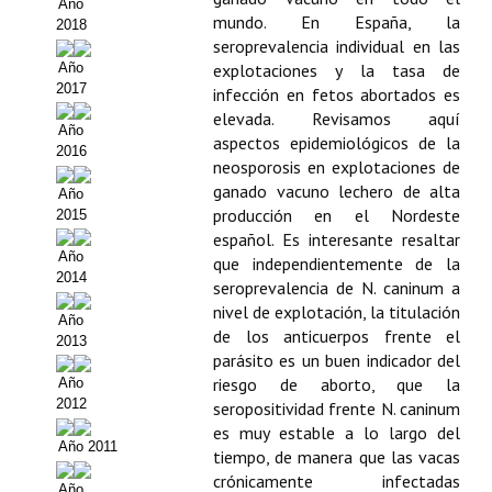
Año
mundo. En España, la
2018
Propuesta Volumen Especial
seroprevalencia individual en las
Año
explotaciones y la tasa de
Sello Calidad FECYT
2017
infección en fetos abortados es
elevada. Revisamos aquí
Premio Prensa Agraria
Año
aspectos epidemiológicos de la
2016
Buscador de Artículos
neosporosis en explotaciones de
ganado vacuno lechero de alta
Año
JORNADAS AIDA
producción en el Nordeste
2015
español. Es interesante resaltar
Año
que independientemente de la
Presentación Jornadas
2014
seroprevalencia de N. caninum a
nivel de explotación, la titulación
Comunicaciones
Año
de los anticuerpos frente el
2013
Jornadas PAM 2026
parásito es un buen indicador del
riesgo de aborto, que la
Año
Premio Jóvenes Investigadores
2012
seropositividad frente N. caninum
es muy estable a lo largo del
Buscador de Comunicaciones
Año 2011
tiempo, de manera que las vacas
crónicamente infectadas
Año