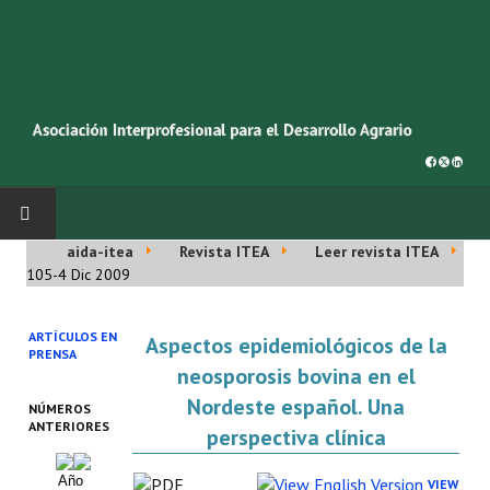
aida-itea
Revista ITEA
Leer revista ITEA
INICIO
105-4 Dic 2009
SOBRE NOSOTROS
ARTÍCULOS EN
Aspectos epidemiológicos de la
PRENSA
Asociación AIDA
neosporosis bovina en el
Nordeste español. Una
NÚMEROS
Cincuentenario AIDA
ANTERIORES
perspectiva clínica
Organigrama
Año
VIEW