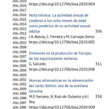
Año 2019
https://doi.org/10.12706/itea.2020.004
Año 2018
Propuesta Volumen Especial
Año 2017
Nota técnica: La actividad sexual de
Año 2016
Sello Calidad FECYT
Año 2015
corderos a los ocho meses de edad
Año 2014
como predictor de su actividad sexual
Premio Prensa Agraria
Año 2013
adulta
306
Año 2012
J.A. Abecia, C. Ferreira y M. Carvajal‑Serna
Buscador de Artículos
Año 2011
https://doi.org/10.12706/itea.2020.005
Año 2010
JORNADAS AIDA
Año 2009
Año 2008
Emisiones en la producción de forrajes
Año 2007
de las explotaciones lecheras
Presentación Jornadas
Año 2006
G. Salcedo
311
Año 2005
https://doi.org/10.12706/itea.2020.008
Comunicaciones
Año 2004
Año 2003
Jornadas PAM 2026
Año 2002
Nuevas alternativas en la alimentación
Año 2001
del cerdo Ibérico: uso de la avellana
Premio Jóvenes Investigadores
Año 2000
Gevuína
Año 1999
M.P. Serrano, N. Ruiz‑de Dulanto y A.I.
338
Año 1998
Buscador de Comunicaciones
Rey
Año 1997
https://doi.org/10.12706/itea.2020.009
Año 1996