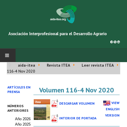
aida-itea
Revista ITEA
Leer revista ITEA
INICIO
116-4 Nov 2020
SOBRE NOSOTROS
ARTÍCULOS EN
Volumen 116-4 Nov 2020
PRENSA
Asociación AIDA
VIEW
DESCARGAR VOLUMEN
NÚMEROS
Cincuentenario AIDA
ENGLISH
ANTERIORES
VERSION
INTERIOR DE PORTADA
Año 2026
Organigrama
Año 2025