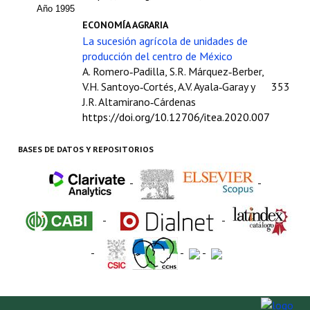
Buscador de Comunicaciones
Año 1995
ECONOMÍA AGRARIA
CONTACTO
La sucesión agrícola de unidades de
producción del centro de México
BUSCADOR
A. Romero‑Padilla, S.R. Márquez‑Berber,
V.H. Santoyo‑Cortés, A.V. Ayala‑Garay y
353
J.R. Altamirano‑Cárdenas
https://doi.org/10.12706/itea.2020.007
BASES DE DATOS Y REPOSITORIOS
-
-
-
-
-
-
-