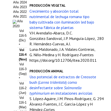
Año 2024
Estatutos
PRODUCCIÓN VEGETAL
Año 2023
Crecimiento y absorción total
Año 2022
Hacerse socio
nutrimental de lechuga romana tipo
Año 2021
Año
baby cultivada con iluminación led bajo
Noticias
2020
sistema fábrica de plantas
Vol
V.H. Avendaño‑Abarca, D.C.
Galería de Fotos
116-5
González‑Sandoval, J.P. Munguía‑López,
280
(Dic)
R. Hernández‑Cuevas, A.I.
Web AIDA 2.0
*
Luna‑Maldonado, J.A. Vidales‑Contreras,
Vol
G. Niño‑Medina y H. Rodríguez‑Fuentes
116-4
REVISTA ITEA
(Nov)
https://doi.org/10.12706/itea.2020.011
Vol
Presentación ITEA
116-3
PRODUCCIÓN ANIMAL
(Sep)
Uso potencial de extractos de Creosote
Equipo Editorial
*
bush (
Larrea tridentata
) como
Vol
Leer revista ITEA
desinfectante sobre
Salmonella
116-2
typhimurium
en instalaciones avícolas
(Jun)
Directrices para autores/as
Vol
S. López‑Aguirre, J.M. Pinos‑Rodríguez, G.
294
116-1
Álvarez‑Fuentes, J.C. García‑López y H
(Mar)
Políticas Editoriales
Méndez‑Cortes