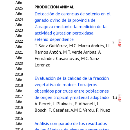
Año
Estatutos
PRODUCCIÓN ANIMAL
2025
Detección de carencias de selenio en el
Año
Hacerse socio
2024
ganado ovino de la provincia de
Año
Zaragoza mediante la medición de la
Noticias
2023
actividad glutation peroxidasa
Año
selenio‑dependiente
Galería de Fotos
2022
5
T. Sáez Gutiérrez, M.C. Marca Andrés, J.J.
Año
Ramos Antón, M.T. Verde Arribas, A.
Web AIDA 2.0
2021
Fernández Casasnovas, M.C. Sanz
Año
2020
Lorenzo
REVISTA ITEA
Año
2019
Evaluación de la calidad de la fracción
Presentación ITEA
Año
vegetativa de maíces forrajeros
2018
Equipo Editorial
obtenidos por cruce entre poblaciones
Año
2017
de origen tropical y material adaptado
13
Leer revista ITEA
Año
A. Ferret, J. Plaixats, E. Albanell, L.
2016
Bosch, F. Casañas, A.M.C. Verdu, F. Nuez
Año
Directrices para autores/as
2015
Análisis comparado de los resultados
Año
Políticas Editoriales
de las fábricas de piensos compuestos
2014