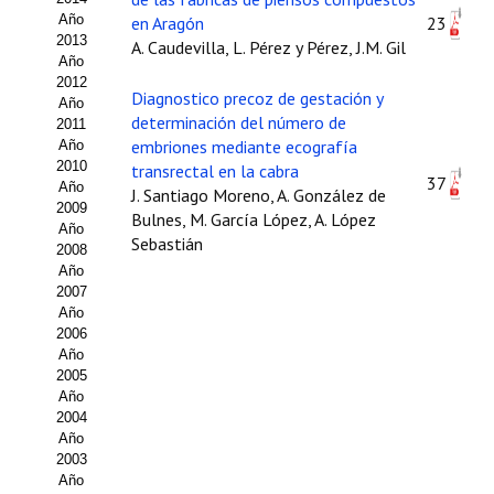
Año
en Aragón
23
Propuesta Volumen Especial
2013
A. Caudevilla, L. Pérez y Pérez, J.M. Gil
Año
Sello Calidad FECYT
2012
Diagnostico precoz de gestación y
Año
Premio Prensa Agraria
determinación del número de
2011
embriones mediante ecografía
Año
Buscador de Artículos
2010
transrectal en la cabra
37
Año
J. Santiago Moreno, A. González de
2009
JORNADAS AIDA
Bulnes, M. García López, A. López
Año
Sebastián
2008
Presentación Jornadas
Año
2007
Comunicaciones
Año
2006
Año
Jornadas PAM 2026
2005
Año
Premio Jóvenes Investigadores
2004
Año
Buscador de Comunicaciones
2003
Año