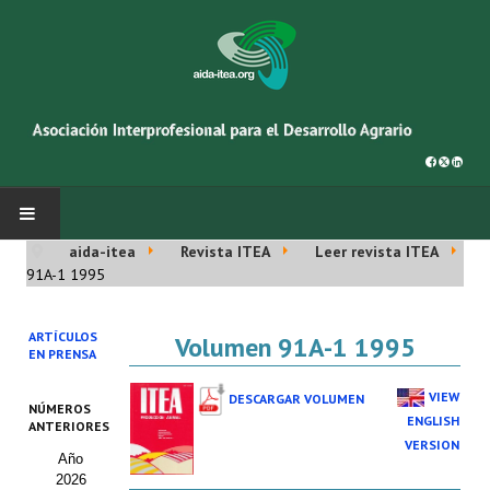
aida-itea
Revista ITEA
Leer revista ITEA
INICIO
91A-1 1995
SOBRE NOSOTROS
ARTÍCULOS
Volumen 91A-1 1995
EN PRENSA
Asociación AIDA
VIEW
DESCARGAR VOLUMEN
NÚMEROS
Cincuentenario AIDA
ENGLISH
ANTERIORES
VERSION
Año
Organigrama
2026