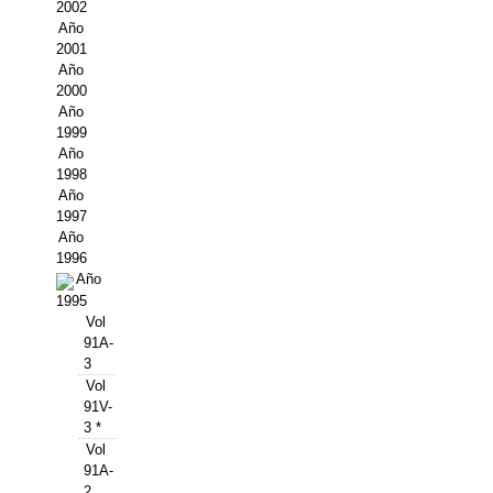
Buscador de Comunicaciones
2002
Año
CONTACTO
2001
Año
2000
BUSCADOR
Año
1999
Año
1998
Año
1997
Año
1996
Año
1995
Vol
91A-
3
Vol
91V-
3 *
Vol
91A-
2