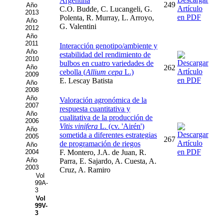
Argentina
249
Año
C.O. Budde, C. Lucangeli, G.
2013
Polenta, R. Murray, L. Arroyo,
Año
G. Valentini
2012
Año
2011
Interacción genotipo/ambiente y
Año
estabilidad del rendimiento de
2010
bulbos en cuatro variedades de
Año
262
cebolla (
Allium cepa
L.)
2009
E. Lescay Batista
Año
2008
Año
Valoración agronómica de la
2007
respuesta cuantitativa y
Año
cualitativa de la producción de
2006
Vitis vinifera
L. (cv. 'Airén')
Año
sometida a diferentes estrategias
2005
267
de programación de riegos
Año
2004
F. Montero, J.A. de Juan, R.
Año
Parra, E. Sajardo, A. Cuesta, A.
2003
Cruz, A. Ramiro
Vol
99A-
3
Vol
99V-
3