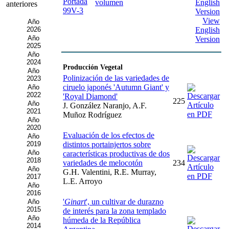
volumen
anteriores
View
Año
2026
English
Año
Version
2025
Año
2024
Producción Vegetal
Año
Polinización de las variedades de
2023
ciruelo japonés 'Autumn Giant' y
Año
2022
'Royal Diamond'
225
Año
J. González Naranjo, A.F.
2021
Muñoz Rodríguez
Año
2020
Evaluación de los efectos de
Año
2019
distintos portainjertos sobre
Año
características productivas de dos
2018
variedades de melocotón
234
Año
G.H. Valentini, R.E. Murray,
2017
L.E. Arroyo
Año
2016
'
Ginart
', un cultivar de durazno
Año
2015
de interés para la zona templado
Año
húmeda de la República
2014