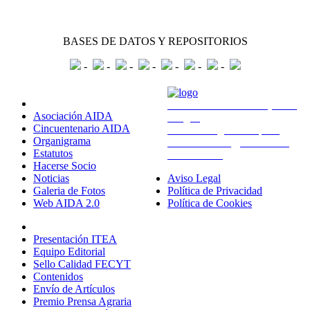
BASES DE DATOS Y REPOSITORIOS
-
-
-
-
-
-
-
Sobre Nosotros
Avda. Montañana 930 (CITA
Asociación AIDA
Aragón)
Cincuentenario AIDA
50059 Zaragoza - España
Organigrama
administracion@aida-itea.org
Estatutos
976 716 305
Hacerse Socio
Noticias
Aviso Legal
Galeria de Fotos
Política de Privacidad
Web AIDA 2.0
Política de Cookies
Revista ITEA
Presentación ITEA
Equipo Editorial
Sello Calidad FECYT
Contenidos
Envío de Artículos
Premio Prensa Agraria