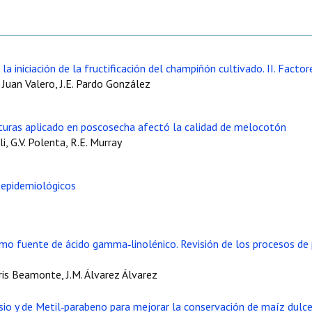
la iniciación de la fructificación del champiñón cultivado. II. Facto
e Juan Valero, J.E. Pardo González
turas aplicado en poscosecha afectó la calidad de melocotón
i, G.V. Polenta, R.E. Murray
 epidemiológicos
omo fuente de ácido gamma‑linolénico. Revisión de los procesos de 
ris Beamonte, J.M. Álvarez Álvarez
io y de Metil‑parabeno para mejorar la conservación de maíz dulc