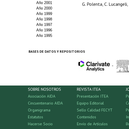
Año 2001
G. Polenta, C. Lucangeli,
Año 2000
Año 1999
Año 1998
Año 1997
Año 1996
Año 1995
BASES DE DATOS Y REPOSITORIOS
-
SOBRE NOSOTROS
REVISTA ITEA
J
Asociación AIDA
Presentación ITEA
P
Cincuentenario AIDA
Equipo Editorial
C
Organigrama
Sello Calidad FECYT
P
Estatutos
Contenidos
I
Hacerse Socio
Envío de Artículos
B