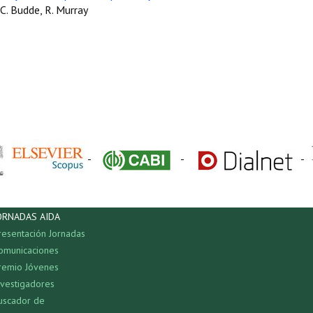
 C. Budde, R. Murray
-
-
-
ORNADAS AIDA
resentación Jornadas
omunicaciones
remio Jóvenes
nvestigadores
uscador de