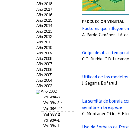
Año 2018
Año 2017
Año 2016
Año 2015
PRODUCCIÓN VEGETAL
Año 2014
Factores que influyen en 
Año 2013
A. Pardo Giménez, J.A. d
Año 2012
Año 2011
Año 2010
Golpe de altas tempera
Año 2009
C.O. Budde, C.D. Lucangel
Año 2008
Año 2007
Año 2006
Año 2005
Utilidad de los modelos
Año 2004
J. Segarra Bofarull
Año 2003
Año 2002
Vol 98A-3
La semilla de borraja c
Vol 98V-3 *
semilla en la especie
Vol 98A-2 *
C. Montaner Otín, E. Flo
Vol 98V-2
Vol 98A-1
Vol 98V-1
Uso de Sorbato de Potas