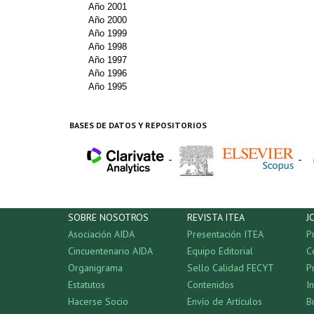
Año 2001
Año 2000
Año 1999
Año 1998
Año 1997
Año 1996
Año 1995
BASES DE DATOS Y REPOSITORIOS
-
-
SOBRE NOSOTROS
REVISTA ITEA
J
Asociación AIDA
Presentación ITEA
P
Cincuentenario AIDA
Equipo Editorial
C
Organigrama
Sello Calidad FECYT
P
Estatutos
Contenidos
I
Hacerse Socio
Envío de Artículos
B