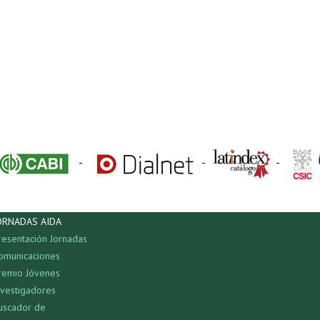
-
-
-
ORNADAS AIDA
resentación Jornadas
omunicaciones
remio Jóvenes
nvestigadores
uscador de