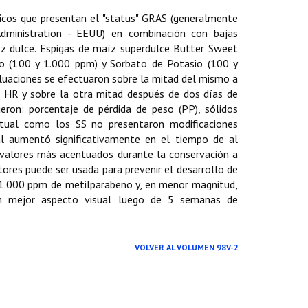
gicos que presentan el "status" GRAS (generalmente
ministration - EEUU) en combinación con bajas
z dulce. Espigas de maíz super­dulce Butter Sweet
o (100 y 1.000 ppm) y Sorbato de Potasio (100 y
aluaciones se efectuaron sobre la mitad del mismo a
% HR y sobre la otra mitad después de dos días de
ueron: porcentaje de pérdida de peso (PP), sólidos
ntual como los SS no presentaron modificaciones
l aumentó significativamente en el tiempo de al
valores más acentuados durante la conservación a
ores puede ser usada para prevenir el desarrollo de
 1.000 ppm de metilparabeno y, en menor magnitud,
n mejor aspecto visual luego de 5 semanas de
VOLVER AL VOLUMEN 98V-2