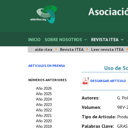
INICIO
SOBRE NOSOTROS
REVISTA ITEA
aida-itea
Revista ITEA
Leer revista ITEA
ARTÍCULOS EN PRENSA
Uso de So
NÚMEROS ANTERIORES
DESCARGAR ARTÍCULO
Año 2026
Año 2025
Autores:
G. Po
Año 2024
Año 2023
Volumen:
98V-2
Año 2022
Año 2021
Tipo de Artículo:
Produ
Año 2020
Palabras Clave:
GRAS,
Año 2019