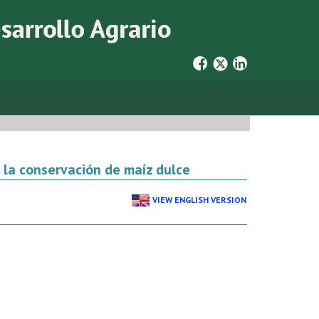
 la conservación de maíz dulce
VIEW ENGLISH VERSION