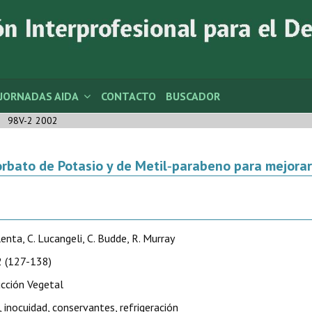
JORNADAS AIDA
CONTACTO
BUSCADOR
98V-2 2002
rbato de Potasio y de Metil‑parabeno para mejorar
lenta, C. Lucangeli, C. Budde, R. Murray
 (127-138)
cción Vegetal
 inocuidad, conservantes, refrigeración