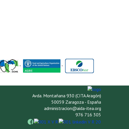
-
-
Avda. Montañana 930 (CITA Aragón)
50059 Zaragoza - España
administracion@aida-itea.org
976 716 305