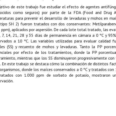
jetivo de este trabajo fue estudiar el efecto de agentes antifún
nocidos como seguros) por parte de la FDA (Food and Drug Ad
raturas para prevenir el desarrollo de levaduras y mohos en maí
tipo SH 2) fueron tratados con dos conservantes: Metilparaben
 ppm), aplicados por aspersión. De cada lote total tratado, las ev
, 7, 14, 21, 28 y 35 días de permanencia en cámara a 0 ºC y 95
rvados a 10 ºC. Las variables utilizadas para evaluar calidad f
les (SS) y recuento de mohos y levaduras. Tanto la PP porce
nciales por efecto de los tratamientos, donde la PP porcentua
amiento, mientras que los SS disminuyeron progresivamente con 
. En este trabajo se destaca cómo la combinación de distintos fact
organismos, donde los maíces conservados a 0 ºC y tratados con
tratados con 1.000 ppm de sorbato de potasio, mostraron u
rvación.