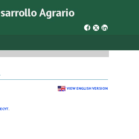
4
VIEW ENGLISH VERSION
RECYT
.