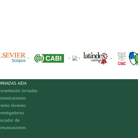
-
-
-
-
ORNADAS AIDA
resentación Jornadas
omunicaciones
remio Jóvenes
nvestigadores
uscador de
omunicaciones