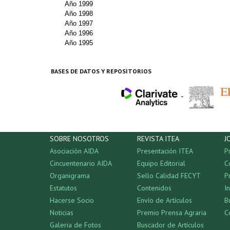
Año 1999
Año 1998
Año 1997
Año 1996
Año 1995
BASES DE DATOS Y REPOSITORIOS
-
SOBRE NOSOTROS
REVISTA ITEA
J
Asociación AIDA
Presentación ITEA
P
Cincuentenario AIDA
Equipo Editorial
C
Organigrama
Sello Calidad FECYT
P
Estatutos
Contenidos
I
Hacerse Socio
Envío de Artículos
B
Noticias
Premio Prensa Agraria
C
Galeria de Fotos
Buscador de Artículos