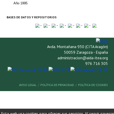
Buscador de Comunicaciones
Año 1995
CONTACTO
BASES DE DATOS Y REPOSITORIOS
BUSCADOR
-
-
-
-
-
-
-
Avda. Montañana 930 (CITA Aragón)
50059 Zaragoza - España
administracion@aida-itea.org
976 716 305
AVISO LEGAL
POLÍTICA DE PRIVACIDAD
POLÍTICA DE COOKIES
Esta web usa cookies para ofrecer sus servicios. Al seguir naveg