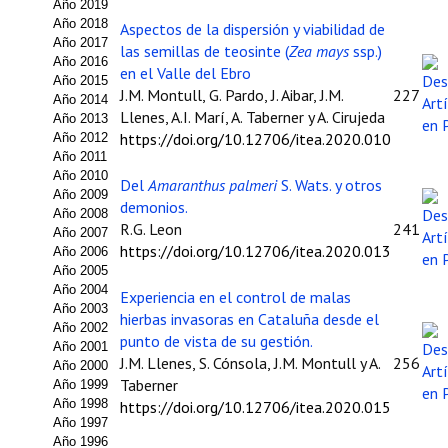
Año 2019
Año 2018
Propuesta Volumen Especial
Aspectos de la dispersión y viabilidad de
Año 2017
las semillas de teosinte (
Zea mays
ssp.)
Año 2016
Sello Calidad FECYT
en el Valle del Ebro
Año 2015
J.M. Montull, G. Pardo, J. Aibar, J.M.
227
Año 2014
Premio Prensa Agraria
Llenes, A.I. Marí, A. Taberner y A. Cirujeda
Año 2013
https://doi.org/10.12706/itea.2020.010
Año 2012
Buscador de Artículos
Año 2011
Año 2010
Del
Amaranthus palmeri
S. Wats. y otros
JORNADAS AIDA
Año 2009
demonios.
Año 2008
R.G. Leon
241
Año 2007
Presentación Jornadas
https://doi.org/10.12706/itea.2020.013
Año 2006
Año 2005
Comunicaciones
Año 2004
Experiencia en el control de malas
Año 2003
hierbas invasoras en Cataluña desde el
Jornadas PAM 2026
Año 2002
punto de vista de su gestión.
Año 2001
J.M. Llenes, S. Cónsola, J.M. Montull y A.
256
Premio Jóvenes Investigadores
Año 2000
Taberner
Año 1999
Año 1998
https://doi.org/10.12706/itea.2020.015
Buscador de Comunicaciones
Año 1997
Año 1996