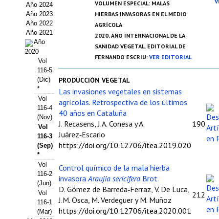
V
VOLUMEN ESPECIAL: MALAS
Año 2024
Estatutos
Año 2023
HIERBAS INVASORAS EN EL MEDIO
Año 2022
AGRÍCOLA
Hacerse socio
Año 2021
2020, AÑO INTERNACIONAL DE LA
Año
SANIDAD VEGETAL. EDITORIAL DE
Noticias
2020
FERNANDO ESCRIU:
VER EDITORIAL
Vol
Galería de Fotos
116-5
(Dic)
PRODUCCIÓN VEGETAL
Web AIDA 2.0
*
Las invasiones vegetales en sistemas
Vol
agrícolas. Retrospectiva de los últimos
116-4
REVISTA ITEA
40 años en Cataluña
(Nov)
J. Recasens, J.A. Conesa y A.
190
Vol
Presentación ITEA
Juárez‑Escario
116-3
https://doi.org/10.12706/itea.2019.020
(Sep)
Equipo Editorial
*
Vol
Control químico de la mala hierba
Leer revista ITEA
116-2
invasora
Araujia sericifera
Brot.
(Jun)
D. Gómez de Barreda‑Ferraz, V. De Luca,
Directrices para autores/as
Vol
212
J.M. Osca, M. Verdeguer y M. Muñoz
116-1
https://doi.org/10.12706/itea.2020.001
(Mar)
Políticas Editoriales