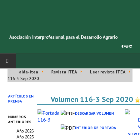
aida-itea
Revista ITEA
Leer revista ITEA
INICIO
116-3 Sep 2020
SOBRE NOSOTROS
ARTÍCULOS EN
Volumen 116-3 Sep 2020
PRENSA
Asociación AIDA
DESCARGAR VOLUMEN
NÚMEROS
Cincuentenario AIDA
ANTERIORES
INTERIOR DE PORTADA
Año 2026
Organigrama
VIEW 
Año 2025