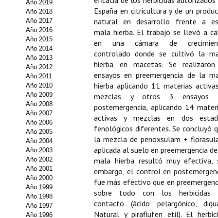
eficacia de los herbicidas autorizados
Año 2019
España en citricultura y de un produ
Año 2018
Propuesta Volumen Especial
natural en desarrollo frente a e
Año 2017
Año 2016
mala hierba. El trabajo se llevó a c
Sello Calidad FECYT
Año 2015
en una cámara de crecimien
Año 2014
controlado donde se cultivó la m
Premio Prensa Agraria
Año 2013
hierba en macetas. Se realizaro
Año 2012
Buscador de Artículos
ensayos en preemergencia de la m
Año 2011
hierba aplicando 11 materias activa
Año 2010
JORNADAS AIDA
Año 2009
mezclas y otros 3 ensayos 
Año 2008
postemergencia, aplicando 14 mater
Año 2007
activas y mezclas en dos estad
Presentación Jornadas
Año 2006
fenológicos diferentes. Se concluyó 
Año 2005
Comunicaciones
la mezcla de penoxsulam + florasu
Año 2004
aplicada al suelo en preemergencia de
Año 2003
Jornadas PAM 2026
Año 2002
mala hierba resultó muy efectiva, 
Año 2001
embargo, el control en postemergen
Premio Jóvenes Investigadores
Año 2000
fue más efectivo que en preemergenc
Año 1999
sobre todo con los herbicidas 
Año 1998
Buscador de Comunicaciones
contacto (ácido pelargónico, diqu
Año 1997
Natural y piraflufen etil). El herbic
Año 1996