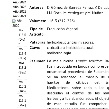
Año 2024
Estatutos
Autores:
D. Gómez de Barreda‑Ferraz, V. De Luc
Año 2023
Año 2022
J.M. Osca, M. Verdeguer y M. Muñoz
Hacerse socio
Año 2021
Volumen:
116-3 (212-226)
Año
Noticias
2020
Tipo de
Producción Vegetal
Vol
Galería de Fotos
Artículo:
116-5
(Dic)
Palabras
herbicidas, plantas invasoras,
Web AIDA 2.0
*
Clave:
citricultura, herbicida natural,
Vol
malherbología
116-4
REVISTA ITEA
(Nov)
Resumen:
La mala hierba
Araujia sericifera
Bro
Vol
Presentación ITEA
fue introducida en Europa como espe
116-3
ornamental procedente de Sudaméri
(Sep)
Equipo Editorial
Se ha adaptado al manejo de l
*
huertos de cítricos del ár
Vol
Leer revista ITEA
116-2
Mediterránea, sobre todo a los 
(Jun)
descuidan el control de las mal
Directrices para autores/as
Vol
hierbas y a los abandonados. El objet
116-1
de este estudio fue comprobar 
(Mar)
Políticas Editoriales