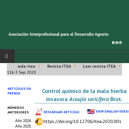
aida-itea
Revista ITEA
Leer revista ITEA
INICIO
116-3 Sep 2020
SOBRE NOSOTROS
ARTÍCULOS EN
Control químico de la mala hierba
PRENSA
Asociación AIDA
invasora
Araujia sericifera
Brot.
NÚMEROS
Cincuentenario AIDA
VIEW ENGLISH VERS
DESCARGAR ARTÍCULO
ANTERIORES
https://doi.org/10.12706/itea.2020.001
Año 2026
Organigrama
Año 2025