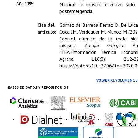
Buscador de Comunicaciones
Natural se mostró efectivo solo
Año 1995
postemergencia.
CONTACTO
Cita del
Gómez de Barreda‑Ferraz D, De Luca
BUSCADOR
artículo:
Osca JM, Verdeguer M, Muñoz M (202
Control químico de la mala hier
invasora
Araujia sericifera
Bro
ITEA‑Información Técnica Económ
Agraria 116(3): 212‑22
https://doi.org/10.12706/itea.2020.
VOLVER AL VOLUMEN 11
BASES DE DATOS Y REPOSITORIOS
-
-
-
-
-
-