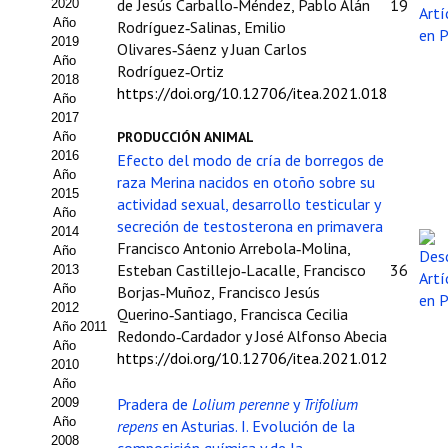
de Jesús Carballo‑Méndez, Pablo Alán
19
2020
Año
Rodríguez‑Salinas, Emilio
Propuesta Volumen Especial
2019
Olivares‑Sáenz y Juan Carlos
Año
Sello Calidad FECYT
Rodríguez‑Ortiz
2018
https://doi.org/10.12706/itea.2021.018
Año
Premio Prensa Agraria
2017
PRODUCCIÓN ANIMAL
Año
Buscador de Artículos
2016
Efecto del modo de cría de borregos de
Año
raza Merina nacidos en otoño sobre su
2015
JORNADAS AIDA
actividad sexual, desarrollo testicular y
Año
secreción de testosterona en primavera
2014
Presentación Jornadas
Francisco Antonio Arrebola‑Molina,
Año
Esteban Castillejo‑Lacalle, Francisco
36
2013
Comunicaciones
Año
Borjas‑Muñoz, Francisco Jesús
2012
Querino‑Santiago, Francisca Cecilia
Jornadas PAM 2026
Año 2011
Redondo‑Cardador y José Alfonso Abecia
Año
https://doi.org/10.12706/itea.2021.012
2010
Premio Jóvenes Investigadores
Año
Pradera de
Lolium perenne
y
Trifolium
2009
Buscador de Comunicaciones
Año
repens
en Asturias. I. Evolución de la
2008