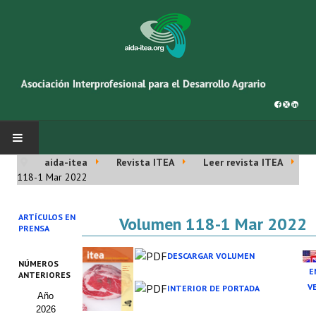
aida-itea
Revista ITEA
Leer revista ITEA
INICIO
118-1 Mar 2022
SOBRE NOSOTROS
ARTÍCULOS EN
Volumen 118-1 Mar 2022
PRENSA
Asociación AIDA
DESCARGAR VOLUMEN
NÚMEROS
Cincuentenario AIDA
E
ANTERIORES
V
INTERIOR DE PORTADA
Año
Organigrama
2026