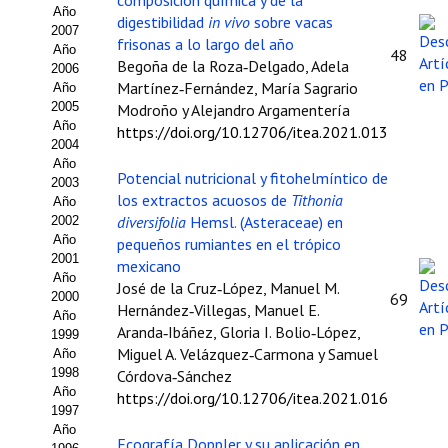
composición química y de la
Buscador de Comunicaciones
Año
digestibilidad
in vivo
sobre vacas
2007
frisonas a lo largo del año
CONTACTO
Año
48
Begoña de la Roza‑Delgado, Adela
2006
Martínez‑Fernández, María Sagrario
Año
BUSCADOR
2005
Modroño y Alejandro Argamentería
Año
https://doi.org/10.12706/itea.2021.013
2004
Año
Potencial nutricional y fitohelmíntico de
2003
los extractos acuosos de
Tithonia
Año
diversifolia
Hemsl. (Asteraceae) en
2002
Año
pequeños rumiantes en el trópico
2001
mexicano
Año
José de la Cruz‑López, Manuel M.
2000
69
Hernández‑Villegas, Manuel E.
Año
Aranda‑Ibáñez, Gloria I. Bolio‑López,
1999
Miguel A. Velázquez‑Carmona y Samuel
Año
1998
Córdova‑Sánchez
Año
https://doi.org/10.12706/itea.2021.016
1997
Año
Ecografía Doppler y su aplicación en