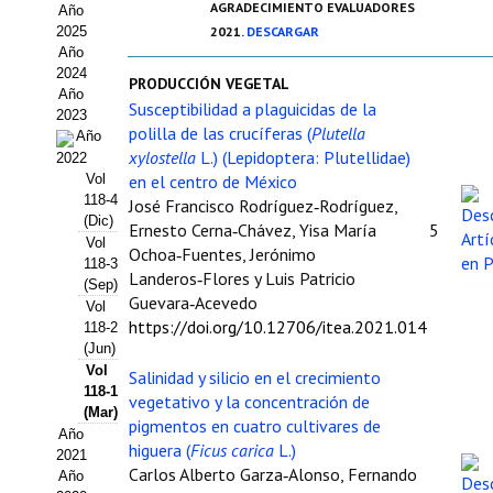
AGRADECIMIENTO EVALUADORES
Año
Estatutos
2025
2021.
DESCARGAR
Año
Hacerse socio
2024
PRODUCCIÓN VEGETAL
Año
Noticias
Susceptibilidad a plaguicidas de la
2023
polilla de las crucíferas (
Plutella
Año
Galería de Fotos
xylostella
L.) (Lepidoptera: Plutellidae)
2022
Vol
en el centro de México
Web AIDA 2.0
118-4
José Francisco Rodríguez‑Rodríguez,
(Dic)
Ernesto Cerna‑Chávez, Yisa María
5
Vol
REVISTA ITEA
Ochoa‑Fuentes, Jerónimo
118-3
Landeros‑Flores y Luis Patricio
(Sep)
Presentación ITEA
Guevara‑Acevedo
Vol
https://doi.org/10.12706/itea.2021.014
118-2
Equipo Editorial
(Jun)
Vol
Salinidad y silicio en el crecimiento
Leer revista ITEA
118-1
vegetativo y la concentración de
(Mar)
pigmentos en cuatro cultivares de
Directrices para autores/as
Año
higuera (
Ficus carica
L.)
2021
Carlos Alberto Garza‑Alonso, Fernando
Año
Políticas Editoriales