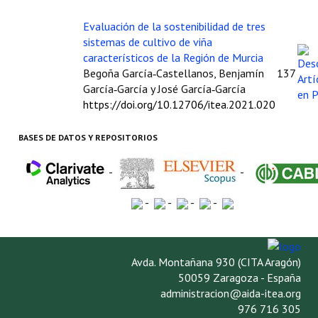
Evaluación de la sostenibilidad de tres
sistemas de cultivo de viña
característicos de la Región de Murcia
Begoña García‑Castellanos, Benjamín
137
García‑García y José García‑García
https://doi.org/10.12706/itea.2021.020
BASES DE DATOS Y REPOSITORIOS
-
-
-
-
-
-
Avda. Montañana 930 (CITA Aragón)
50059 Zaragoza - España
administracion@aida-itea.org
976 716 305