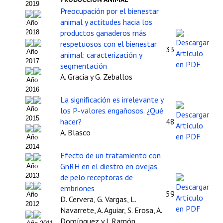
2019
Preocupación por el bienestar
Políticas Editoriales
animal y actitudes hacia los
Año
productos ganaderos más
2018
Propuesta Volumen Especial
respetuosos con el bienestar
33
Año
animal: caracterización y
Sello Calidad FECYT
2017
segmentación
Premio Prensa Agraria
A. Gracia y G. Zeballos
Año
2016
Buscador de Artículos
La significación es irrelevante y
Año
los P-valores engañosos. ¿Qué
JORNADAS AIDA
2015
hacer?
48
A. Blasco
Año
Presentación Jornadas
2014
Efecto de un tratamiento con
Comunicaciones
GnRH en el diestro en ovejas
Año
2013
de pelo receptoras de
Jornadas PAM 2026
embriones
59
Año
D. Cervera, G. Vargas, L.
Premio Jóvenes Investigadores
2012
Navarrete, A. Aguiar, S. Erosa, A.
Domínguez y J. Ramón