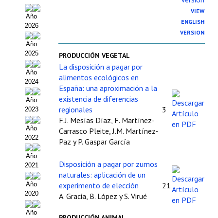
Organigrama
VIEW
Año
ENGLISH
2026
Estatutos
VERSION
Año
Hacerse socio
2025
PRODUCCIÓN VEGETAL
La disposición a pagar por
Noticias
Año
alimentos ecológicos en
2024
Galería de Fotos
España: una aproximación a la
existencia de diferencias
Año
Web AIDA 2.0
regionales
3
2023
F.J. Mesías Díaz, F. Martínez-
Año
REVISTA ITEA
Carrasco Pleite, J.M. Martínez-
2022
Paz y P. Gaspar García
Presentación ITEA
Año
Disposición a pagar por zumos
2021
Equipo Editorial
naturales: aplicación de un
Año
experimento de elección
21
Leer revista ITEA
2020
A. Gracia, B. López y S. Virué
Directrices para autores/as
Año
PRODUCCIÓN ANIMAL