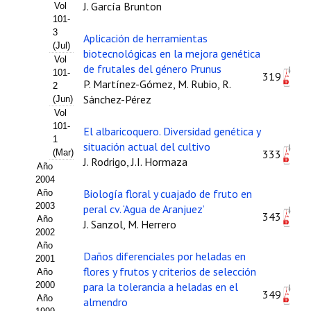
Buscador de Comunicaciones
J. García Brunton
Vol
101-
CONTACTO
3
Aplicación de herramientas
(Jul)
biotecnológicas en la mejora genética
Vol
BUSCADOR
de frutales del género Prunus
101-
319
P. Martínez-Gómez, M. Rubio, R.
2
Sánchez-Pérez
(Jun)
Vol
101-
El albaricoquero. Diversidad genética y
1
situación actual del cultivo
(Mar)
333
J. Rodrigo, J.I. Hormaza
Año
2004
Biología floral y cuajado de fruto en
Año
2003
peral cv. ‘Agua de Aranjuez’
343
Año
J. Sanzol, M. Herrero
2002
Año
Daños diferenciales por heladas en
2001
flores y frutos y criterios de selección
Año
2000
para la tolerancia a heladas en el
349
Año
almendro