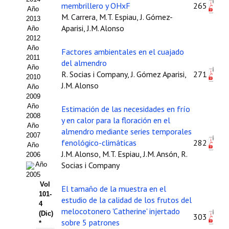
membrillero y OHxF
265
Año
Propuesta Volumen Especial
M. Carrera, M.T. Espiau, J. Gómez-
2013
Aparisi, J.M. Alonso
Año
Sello Calidad FECYT
2012
Año
Factores ambientales en el cuajado
Premio Prensa Agraria
2011
del almendro
Año
R. Socias i Company, J. Gómez Aparisi,
271
Buscador de Artículos
2010
J.M. Alonso
Año
2009
JORNADAS AIDA
Año
Estimación de las necesidades en frío
2008
y en calor para la floración en el
Presentación Jornadas
Año
almendro mediante series temporales
2007
fenológico-climáticas
282
Comunicaciones
Año
J.M. Alonso, M.T. Espiau, J.M. Ansón, R.
2006
Socias i Company
Año
Jornadas PAM 2026
2005
Vol
Premio Jóvenes Investigadores
El tamaño de la muestra en el
101-
estudio de la calidad de los frutos del
4
Buscador de Comunicaciones
melocotonero 'Catherine' injertado
(Dic)
303
sobre 5 patrones
*