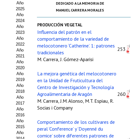
Año
DEDICADO A LA MEMORIA DE
Estatutos
2025
MANUEL CARRERA MORALES
Año
Hacerse socio
2024
PRODUCCIÓN VEGETAL
Año
Noticias
Influencia del patrón en el
2023
comportamiento de la variedad de
Año
Galería de Fotos
2022
melocotonero ‘Catherine’. 1: patrones
253
Año
tradicionales
Web AIDA 2.0
2021
M. Carrera, J. Gómez-Aparisi
Año
2020
REVISTA ITEA
La mejora genética del melocotonero
Año
2019
en la Unidad de Fruticultura del
Presentación ITEA
Año
Centro de Investigación y Tecnología
2018
Agroalimentaria de Aragón
260
Equipo Editorial
Año
M. Carrera, J.M. Alonso, M.T. Espiau, R.
2017
Socias i Company
Leer revista ITEA
Año
2016
Año
Comportamiento de los cultivares de
Directrices para autores/as
2015
peral ‘Conference’ y ‘Doyenné du
Año
Políticas Editoriales
comice’ sobre diferentes patrones de
2014