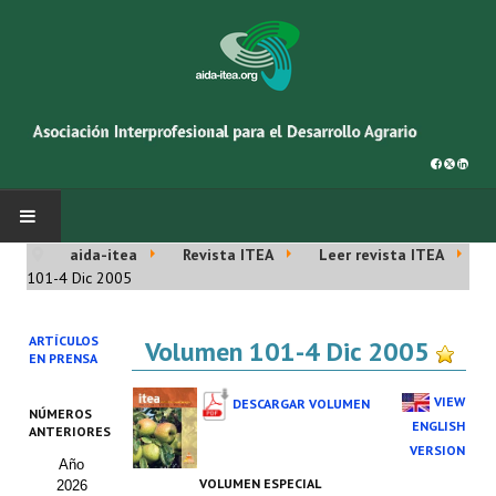
aida-itea
Revista ITEA
Leer revista ITEA
INICIO
101-4 Dic 2005
SOBRE NOSOTROS
ARTÍCULOS
Volumen 101-4 Dic 2005
EN PRENSA
Asociación AIDA
VIEW
DESCARGAR VOLUMEN
NÚMEROS
Cincuentenario AIDA
ENGLISH
ANTERIORES
VERSION
Año
Organigrama
VOLUMEN ESPECIAL
2026