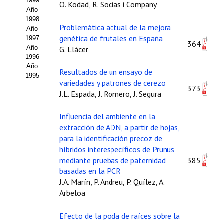
1999
O. Kodad, R. Socias i Company
Año
1998
Problemática actual de la mejora
Año
genética de frutales en España
1997
364
Año
G. Llácer
1996
Año
Resultados de un ensayo de
1995
variedades y patrones de cerezo
373
J.L. Espada, J. Romero, J. Segura
Influencia del ambiente en la
extracción de ADN, a partir de hojas,
para la identificación precoz de
híbridos interespecíficos de Prunus
mediante pruebas de paternidad
385
basadas en la PCR
J.A. Marín, P. Andreu, P. Quílez, A.
Arbeloa
Efecto de la poda de raíces sobre la