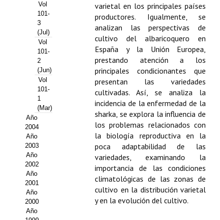
Buscador de Comunicaciones
Vol
varietal en los principales países
101-
productores. Igualmente, se
CONTACTO
3
analizan las perspectivas de
(Jul)
cultivo del albaricoquero en
Vol
BUSCADOR
España y la Unión Europea,
101-
prestando atención a los
2
principales condicionantes que
(Jun)
Vol
presentan las variedades
101-
cultivadas. Así, se analiza la
1
incidencia de la enfermedad de la
(Mar)
sharka, se explora la influencia de
Año
los problemas relacionados con
2004
la biología reproductiva en la
Año
poca adaptabilidad de las
2003
Año
variedades, examinando la
2002
importancia de las condiciones
Año
climatológicas de las zonas de
2001
cultivo en la distribución varietal
Año
y en la evolución del cultivo.
2000
Año