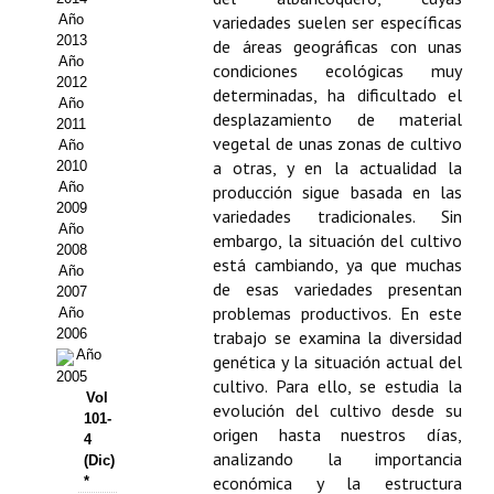
Año
variedades suelen ser específicas
Propuesta Volumen Especial
2013
de áreas geográficas con unas
Año
condiciones ecológicas muy
Sello Calidad FECYT
2012
determinadas, ha dificultado el
Año
desplazamiento de material
Premio Prensa Agraria
2011
vegetal de unas zonas de cultivo
Año
Buscador de Artículos
a otras, y en la actualidad la
2010
Año
producción sigue basada en las
2009
JORNADAS AIDA
variedades tradicionales. Sin
Año
embargo, la situación del cultivo
2008
está cambiando, ya que muchas
Presentación Jornadas
Año
de esas variedades presentan
2007
problemas productivos. En este
Comunicaciones
Año
2006
trabajo se examina la diversidad
Año
Jornadas PAM 2026
genética y la situación actual del
2005
cultivo. Para ello, se estudia la
Vol
Premio Jóvenes Investigadores
evolución del cultivo desde su
101-
origen hasta nuestros días,
4
Buscador de Comunicaciones
analizando la importancia
(Dic)
económica y la estructura
*