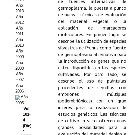
de fuentes alternativas de
Año
germoplasma, la puesta a punto
Propuesta Volumen Especial
2013
de nuevas técnicas de evaluación
Año
Sello Calidad FECYT
del material vegetal o la
2012
aplicación de marcadores
Año
Premio Prensa Agraria
moleculares. En primer lugar se
2011
Año
describe la utilización de especies
Buscador de Artículos
2010
silvestres de Prunus como fuente
Año
de germoplasma alternativa para
2009
JORNADAS AIDA
la introducción de genes que no
Año
estén disponibles en las especies
2008
Presentación Jornadas
cultivadas. Por otro lado, se
Año
2007
describe el uso de plántulas
Comunicaciones
Año
procedentes de semillas con
2006
embriones múltiples
Año
Jornadas PAM 2026
(poliembriónicas) con un gran
2005
interés para la realización de
Vol
Premio Jóvenes Investigadores
estudios genéticos. Las técnicas
101-
de cultivo in vitro ofrecen unas
4
Buscador de Comunicaciones
(Dic)
grandes posibilidades para la
*
evaluación del material debido a