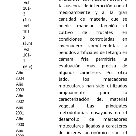
Buscador de Comunicaciones
Vol
la ausencia de interacción con el
101-
medioambiente y a la gran
CONTACTO
3
cantidad de material que se
(Jul)
puede manejar. También el
Vol
BUSCADOR
cultivo de frutales en
101-
2
condiciones controladas en
(Jun)
invernadero sometiéndolas a
Vol
periodos artificiales de letargo en
101-
cámara fría permitiría la
1
evaluación más precisa de
(Mar)
algunos caracteres. Por otro
Año
lado, los marcadores
2004
Año
moleculares han sido utilizados
2003
ampliamente para la
Año
caracterización del material
2002
vegetal. Las principales
Año
metodologías ensayadas en el
2001
desarrollo de marcadores
Año
2000
moleculares ligados a caracteres
Año
de interés agronómico son el