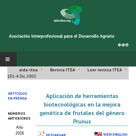
aida-itea
Revista ITEA
Leer revista ITEA
INICIO
101-4 Dic 2005
SOBRE NOSOTROS
ARTÍCULOS
Aplicación de herramientas
EN PRENSA
Asociación AIDA
biotecnológicas en la mejora
genética de frutales del género
NÚMEROS
Cincuentenario AIDA
ANTERIORES
Prunus
Año
Organigrama
2026
VIEW ENGLISH
DESCARGAR