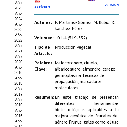
Año
Estatutos
VERSION
ARTÍCULO
2025
Año
Hacerse socio
2024
Autores:
P. Martínez-Gómez, M. Rubio, R.
Año
Noticias
Sánchez-Pérez
2023
Año
Volumen:
101-4 (319-332)
Galería de Fotos
2022
Año
Tipo de
Producción Vegetal
Web AIDA 2.0
2021
Artículo:
Año
2020
Palabras
Melocotonero, ciruelo,
REVISTA ITEA
Año
Clave:
albaricoquero, almendro, cerezo,
2019
germoplasma, técnicas de
Presentación ITEA
Año
propagación, marcadores
2018
moleculares
Equipo Editorial
Año
2017
Resumen:
En este trabajo se presentan
Leer revista ITEA
Año
diferentes herramientas
2016
biotecnológicas aplicables a la
Año
Directrices para autores/as
mejora genética de frutales del
2015
Año
género Prunus, tales como el uso
Políticas Editoriales
2014