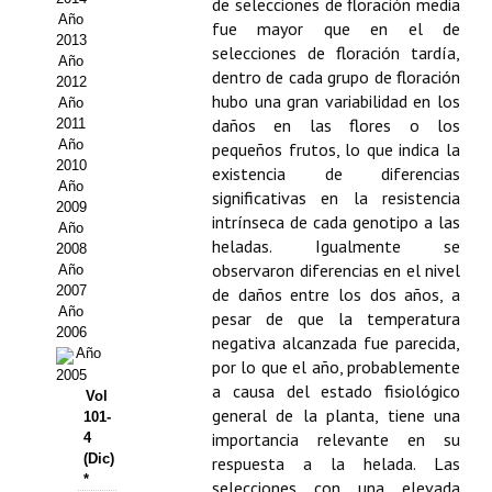
de selecciones de floración media
Año
fue mayor que en el de
Propuesta Volumen Especial
2013
selecciones de floración tardía,
Año
Sello Calidad FECYT
dentro de cada grupo de floración
2012
hubo una gran variabilidad en los
Año
Premio Prensa Agraria
daños en las flores o los
2011
Año
pequeños frutos, lo que indica la
Buscador de Artículos
2010
existencia de diferencias
Año
significativas en la resistencia
2009
JORNADAS AIDA
intrínseca de cada genotipo a las
Año
heladas. Igualmente se
2008
Presentación Jornadas
observaron diferencias en el nivel
Año
2007
de daños entre los dos años, a
Comunicaciones
Año
pesar de que la temperatura
2006
negativa alcanzada fue parecida,
Año
Jornadas PAM 2026
por lo que el año, probablemente
2005
a causa del estado fisiológico
Vol
Premio Jóvenes Investigadores
general de la planta, tiene una
101-
importancia relevante en su
4
Buscador de Comunicaciones
(Dic)
respuesta a la helada. Las
*
selecciones con una elevada