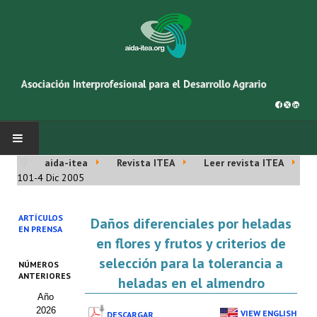
aida-itea
Revista ITEA
Leer revista ITEA
INICIO
101-4 Dic 2005
SOBRE NOSOTROS
ARTÍCULOS
Daños diferenciales por heladas
EN PRENSA
Asociación AIDA
en flores y frutos y criterios de
selección para la tolerancia a
NÚMEROS
Cincuentenario AIDA
ANTERIORES
heladas en el almendro
Año
Organigrama
2026
VIEW ENGLISH
DESCARGAR