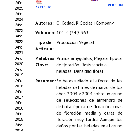
Año
Estatutos
VERSION
ARTÍCULO
2025
Año
Hacerse socio
2024
Autores:
O. Kodad, R. Socias i Company
Año
Noticias
2023
Volumen:
101-4 (349-363)
Año
Galería de Fotos
Tipo de
Producción Vegetal
2022
Año
Artículo:
Web AIDA 2.0
2021
Palabras
Prunus amygdalus, Mejora, Época
Año
2020
Clave:
de floración, Resistencia a
REVISTA ITEA
Año
heladas, Densidad floral
2019
Presentación ITEA
Resumen:
Se ha estudiado el efecto de las
Año
2018
heladas del mes de marzo de los
Equipo Editorial
Año
años 2003 y 2004 sobre un grupo
2017
de selecciones de almendro de
Leer revista ITEA
Año
distinta época de floración, unas
2016
de floración media y otras de
Año
Directrices para autores/as
floración muy tardía. Aunque los
2015
Año
daños por las heladas en el grupo
Políticas Editoriales
2014