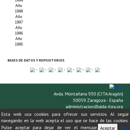
1999
Año
1998
Año
1997
Año
1996
Año
1995
BASES DE DATOS Y REPOSITORIOS
-
-
-
-
-
-
-
Avda. Montañana 930 (CITA Aragón)
50059 Zaragoza - España
administracion@aida-itea.org
976 716 305
Esta web usa cookies para ofrecer sus servicios. Al seguir
navegando en la web acepta el uso que se hace de las cookies.
Pulse aceptar para dejar de ver el mensaje.
Más
Aceptar