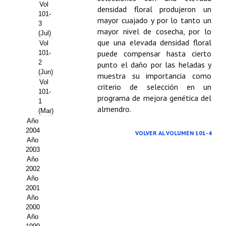
Buscador de Comunicaciones
Vol
densidad floral produjeron un
101-
mayor cuajado y por lo tanto un
CONTACTO
3
mayor nivel de cosecha, por lo
(Jul)
que una elevada densidad floral
Vol
BUSCADOR
puede compensar hasta cierto
101-
2
punto el daño por las heladas y
(Jun)
muestra su importancia como
Vol
criterio de selección en un
101-
programa de mejora genética del
1
almendro.
(Mar)
Año
2004
VOLVER AL VOLUMEN 101-4
Año
2003
Año
2002
Año
2001
Año
2000
Año