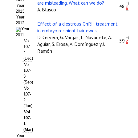
are misleading. What can we do?
Year
48
Propuesta Volumen Especial
A. Blasco
2013
Year
Sello Calidad FECYT
2012
Effect of a diestrous GnRH treatment
Year
in embryo recipient hair ewes
Premio Prensa Agraria
2011
D. Cervera, G. Vargas, L. Navarrete, A.
59
Vol
Aguiar, S. Erosa, A. Domínguez y J.
Buscador de Artículos
107-
Ramón
4
(Dec)
JORNADAS AIDA
Vol
107-
Presentación Jornadas
3
(Sep)
Comunicaciones
Vol
107-
Jornadas PAM 2026
2
(Jun)
Vol
Premio Jóvenes Investigadores
107-
1
Buscador de Comunicaciones
(Mar)
Year