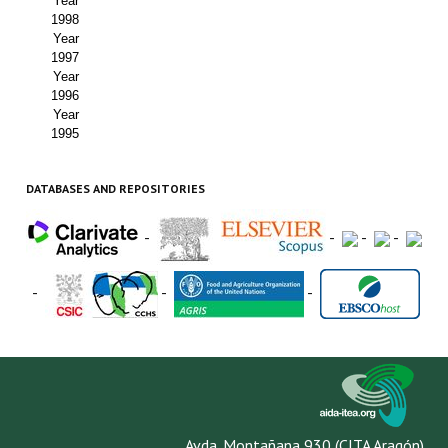
Year
1998
Year
1997
Year
1996
Year
1995
DATABASES AND REPOSITORIES
-
-
-
-
-
-
-
Avda. Montañana 930 (CITA Aragón)