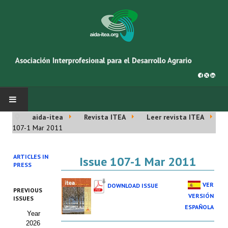
aida-itea
Revista ITEA
Leer revista ITEA
INICIO
107-1 Mar 2011
SOBRE NOSOTROS
ARTICLES IN
Issue 107-1 Mar 2011
PRESS
Asociación AIDA
VER
DOWNLOAD ISSUE
PREVIOUS
Cincuentenario AIDA
VERSIÓN
ISSUES
ESPAÑOLA
Year
Organigrama
2026