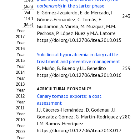
114-2
narbonensis
) in the starter phase
(Jun)
Propuesta Volumen Especial
E. Gómez‑Izquierdo, E. de Mercado, J.
Vol
243
114-1
Gómez‑Fernández, C. Tomás, E.
Sello Calidad FECYT
(Mar)
Guillamón, A. Varela, M. Muzquiz, M.M.
Year
Pedrosa, P. López‑Nuez y M.A. Latorre
Premio Prensa Agraria
2017
https://doi.org/10.12706/itea.2018.015
Year
Buscador de Artículos
2016
Subclinical hypocalcemia in dairy cattle:
Year
2015
JORNADAS AIDA
treatment and preventive management
Year
R. Muiño, B. Bueno y J.L. Benedito
259
2014
https://doi.org/10.12706/itea.2018.016
Presentación Jornadas
Year
2013
Comunicaciones
AGRICULTURAL ECONOMICS
Year
Canary tomato exports: a cost
2012
Jornadas PAM 2026
Year
assessment
2011
J.J. Cáceres-Hernández, D. Godenau, J.I.
Year
Premio Jóvenes Investigadores
González-Gómez, G. Martín-Rodríguez y
280
2010
J.M. Ramos-Henríquez
Year
Buscador de Comunicaciones
https://doi.org/10.12706/itea.2018.017
2009
Year