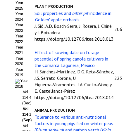
Year
Estatutos
PLANT PRODUCTION
2025
Soil properties and
bitter pit
incidence in
Year
Hacerse socio
'Golden' apple orchards
2024
Year
J. Sió, A.D. Bosch‑Serra, J. Rosera, J. Chiné
Noticias
206
2023
y J. Boixadera
Year
https://doi.org/10.12706/itea.2018.013
Galería de Fotos
2022
Year
Effect of sowing date on forage
Web AIDA 2.0
2021
potential of spring canola cultivars in
Year
2020
the Comarca Lagunera, Mexico
REVISTA ITEA
Year
H. Sánchez‑Martínez, D.G. Reta‑Sánchez,
2019
J.S. Serrato‑Corona, U.
223
Presentación ITEA
Year
Figueroa‑Viramontes, J.A. Cueto‑Wong y
2018
E. Castellanos‑Pérez
Equipo Editorial
Vol
https://doi.org/10.12706/itea.2018.014
114-4
Leer revista ITEA
(Dec)
Vol
ANIMAL PRODUCTION
114-3
Directrices para autores/as
Tolerance to various anti-nutritional
(Sep)
factors in young pigs fed on winter peas
Vol
Políticas Editoriales
(
Pisum sativum
) and narbon vetch (
Vicia