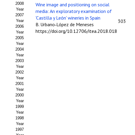
Buscador de Comunicaciones
2008
Wine image and positioning on social
Year
media: An exploratory examination of
CONTACTO
2007
'Castilla y León' wineries in Spain
303
Year
B. Urbano‑López de Meneses
2006
BUSCADOR
https://doi.org/10.12706/itea.2018.018
Year
2005
Year
2004
Year
2003
Year
2002
Year
2001
Year
2000
Year
1999
Year
1998
Year
1997