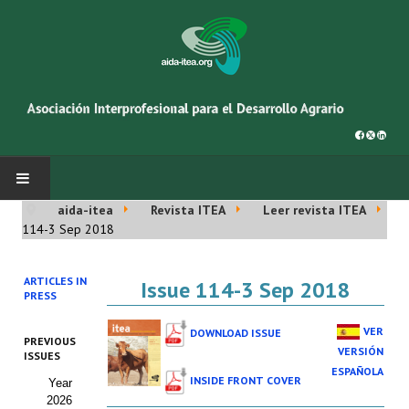
aida-itea
Revista ITEA
Leer revista ITEA
INICIO
114-3 Sep 2018
SOBRE NOSOTROS
ARTICLES IN
Issue 114-3 Sep 2018
PRESS
Asociación AIDA
VER
DOWNLOAD ISSUE
PREVIOUS
Cincuentenario AIDA
VERSIÓN
ISSUES
ESPAÑOLA
INSIDE FRONT COVER
Year
Organigrama
2026