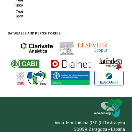
Year
1996
Year
1995
DATABASES AND REPOSITORIES
-
-
-
-
-
-
-
Avda. Montañana 930 (CITA Aragón)
50059 Zaragoza - España