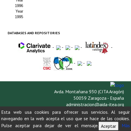
Year
1996
Year
1995
DATABASES AND REPOSITORIES
-
-
-
-
-
-
-
Avda. Montañana 930 (CITA Aragón)
50059 Zaragoza - España
administracion@aida-itea.org
976 716 305
Esta web usa cookies para ofrecer sus servicios. Al seguir
navegando en la web acepta el uso que se hace de las cookies.
Pulse aceptar para dejar de ver el mensaje.
Más
Aceptar