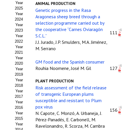
Year
ANIMAL PRODUCTION
Estatutos
2025
Genetic progress in the Rasa
Year
Hacerse socio
Aragonesa sheep breed through a
2024
selection programme carried out by
Year
Noticias
the cooperative “Carnes Oviaragón
2023
111
S.C.L.”
Year
Galería de Fotos
2022
J.J. Jurado, J.P. Smulders, M.A. Jiménez,
Year
M. Serrano
Web AIDA 2.0
2021
Year
GM food and the Spanish consumer
2020
REVISTA ITEA
Rouhia Noomene, José M. Gil
127
Year
2019
Presentación ITEA
Year
PLANT PRODUCTION
2018
Risk assessment of the field release
Equipo Editorial
Year
of transgenic European plums
2017
susceptible and resistant to Plum
Leer revista ITEA
Year
pox virus
2016
156
N. Capote, C. Monzó, A. Urbaneja, J.
Year
Directrices para autores/as
2015
Pérez-Panadés, E. Carbonell, M.
Year
Ravelonandro, R. Scorza, M. Cambra
Políticas Editoriales
2014