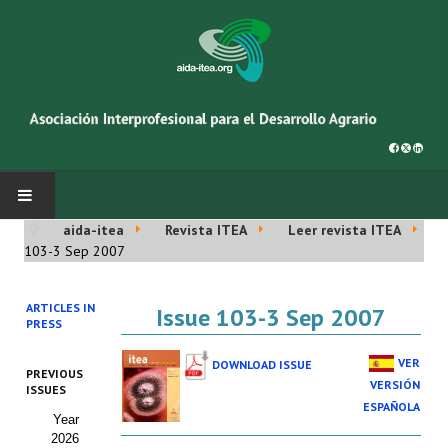
aida-itea
Revista ITEA
Leer revista ITEA
INICIO
103-3 Sep 2007
SOBRE NOSOTROS
ARTICLES IN
Issue 103-3 Sep 2007
PRESS
Asociación AIDA
VER
DOWNLOAD ISSUE
PREVIOUS
Cincuentenario AIDA
VERSIÓN
ISSUES
ESPAÑOLA
Year
Organigrama
2026