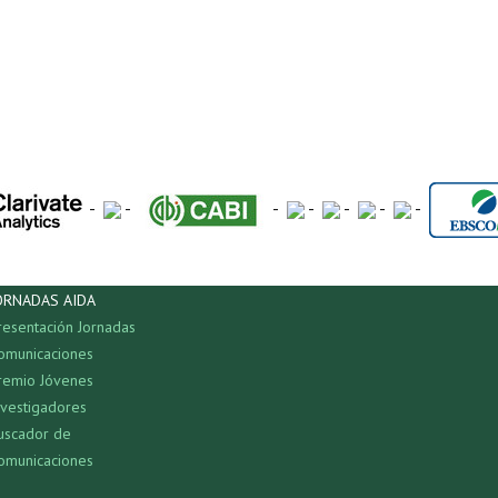
-
-
-
-
-
-
-
ORNADAS AIDA
resentación Jornadas
omunicaciones
remio Jóvenes
nvestigadores
uscador de
omunicaciones