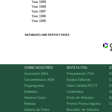
Year 1999
Year 1998
Year 1997
Year 1996
Year 1995
DATABASES AND REPOSITORIES
SOBRE NOSOTROS
REVISTA ITEA
J
Asociación AIDA
Presentación ITEA
P
Cincuentenario AIDA
Equipo Editorial
C
Organigrama
Sello Calidad FECYT
P
Estatutos
Contenidos
I
Hacerse Socio
Envío de Artículos
B
Noticias
Premio Prensa Agraria
C
Galeria de Fotos
Buscador de Artículos