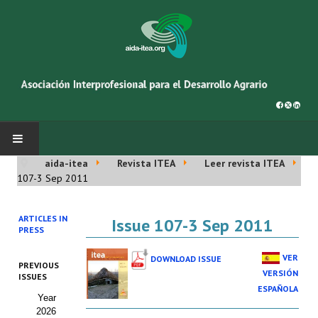
aida-itea
Revista ITEA
Leer revista ITEA
INICIO
107-3 Sep 2011
SOBRE NOSOTROS
ARTICLES IN
Issue 107-3 Sep 2011
PRESS
Asociación AIDA
VER
DOWNLOAD ISSUE
PREVIOUS
Cincuentenario AIDA
VERSIÓN
ISSUES
ESPAÑOLA
Year
Organigrama
2026