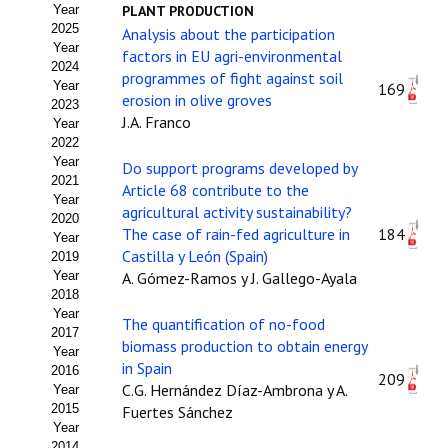
Year
PLANT PRODUCTION
Estatutos
2025
Analysis about the participation
Year
factors in EU agri-environmental
Hacerse socio
2024
programmes of fight against soil
Year
169
Noticias
erosion in olive groves
2023
J.A. Franco
Year
Galería de Fotos
2022
Year
Do support programs developed by
Web AIDA 2.0
2021
Article 68 contribute to the
Year
agricultural activity sustainability?
2020
REVISTA ITEA
The case of rain-fed agriculture in
184
Year
Castilla y León (Spain)
2019
Presentación ITEA
Year
A. Gómez-Ramos y J. Gallego-Ayala
2018
Equipo Editorial
Year
The quantification of no-food
2017
biomass production to obtain energy
Leer revista ITEA
Year
in Spain
2016
209
C.G. Hernández Díaz-Ambrona y A.
Year
Directrices para autores/as
2015
Fuertes Sánchez
Year
Políticas Editoriales
2014