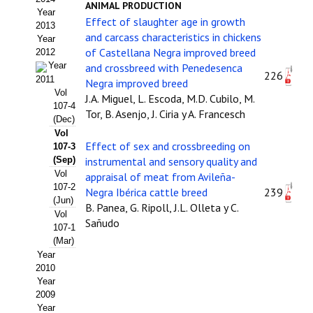
ANIMAL PRODUCTION
Year
Propuesta Volumen Especial
Effect of slaughter age in growth
2013
and carcass characteristics in chickens
Year
Sello Calidad FECYT
of Castellana Negra improved breed
2012
Year
and crossbreed with Penedesenca
226
Premio Prensa Agraria
2011
Negra improved breed
Vol
J.A. Miguel, L. Escoda, M.D. Cubilo, M.
Buscador de Artículos
107-4
Tor, B. Asenjo, J. Ciria y A. Francesch
(Dec)
Vol
JORNADAS AIDA
Effect of sex and crossbreeding on
107-3
(Sep)
instrumental and sensory quality and
Presentación Jornadas
Vol
appraisal of meat from Avileña-
107-2
Negra Ibérica cattle breed
239
Comunicaciones
(Jun)
B. Panea, G. Ripoll, J.L. Olleta y C.
Vol
Sañudo
Jornadas PAM 2026
107-1
(Mar)
Year
Premio Jóvenes Investigadores
2010
Year
Buscador de Comunicaciones
2009
Year