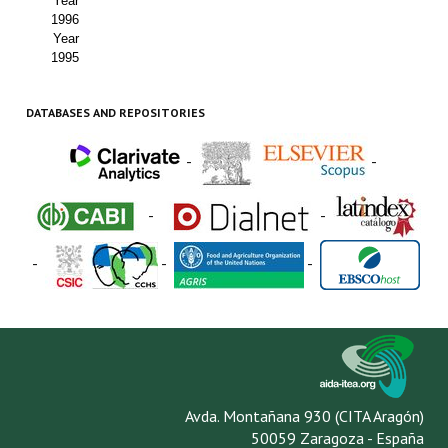
Year
1996
Year
1995
DATABASES AND REPOSITORIES
-
-
-
-
-
-
-
Avda. Montañana 930 (CITA Aragón)
50059 Zaragoza - España