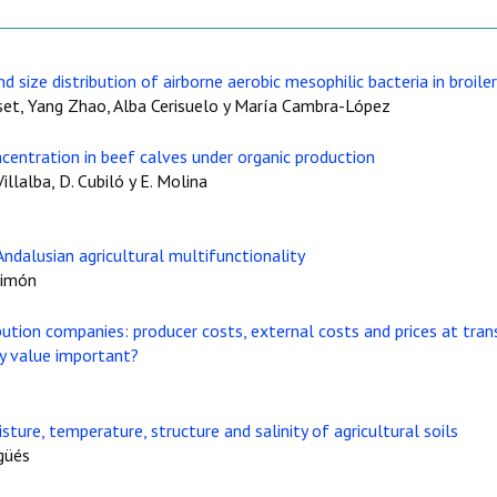
d size distribution of airborne aerobic mesophilic bacteria in broile
oset, Yang Zhao, Alba Cerisuelo y María Cambra-López
entration in beef calves under organic production
illalba, D. Cubiló y E. Molina
Andalusian agricultural multifunctionality
Limón
tion companies: producer costs, external costs and prices at trans
ity value important?
ture, temperature, structure and salinity of agricultural soils
agüés