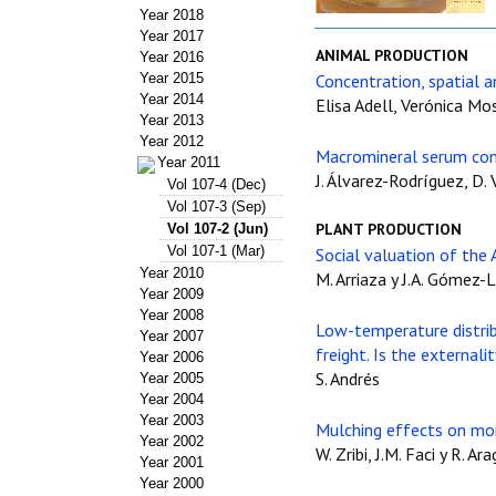
Year 2018
Year 2017
ANIMAL PRODUCTION
Year 2016
Year 2015
Concentration, spatial an
Year 2014
Elisa Adell, Verónica M
Year 2013
Year 2012
Macromineral serum conc
Year 2011
J. Álvarez-Rodríguez, D. V
Vol 107-4 (Dec)
Vol 107-3 (Sep)
PLANT PRODUCTION
Vol 107-2 (Jun)
Vol 107-1 (Mar)
Social valuation of the 
Year 2010
M. Arriaza y J.A. Gómez-
Year 2009
Year 2008
Low-temperature distribu
Year 2007
freight. Is the external
Year 2006
S. Andrés
Year 2005
Year 2004
Year 2003
Mulching effects on mois
Year 2002
W. Zribi, J.M. Faci y R. Ar
Year 2001
Year 2000