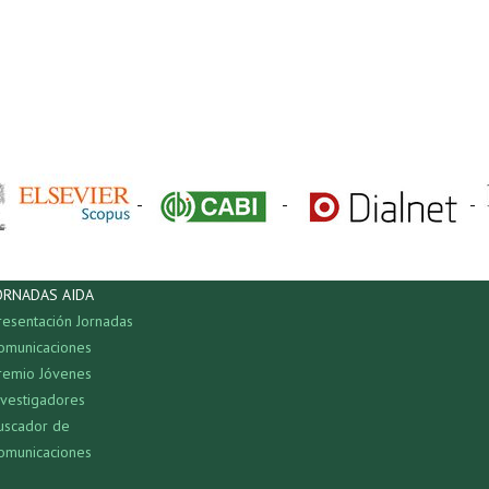
-
-
-
ORNADAS AIDA
resentación Jornadas
omunicaciones
remio Jóvenes
nvestigadores
uscador de
omunicaciones