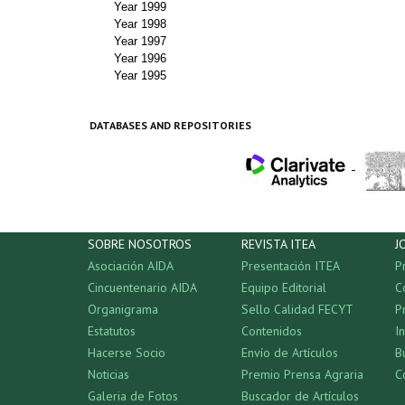
Year 1999
Year 1998
Year 1997
Year 1996
Year 1995
DATABASES AND REPOSITORIES
-
SOBRE NOSOTROS
REVISTA ITEA
J
Asociación AIDA
Presentación ITEA
P
Cincuentenario AIDA
Equipo Editorial
C
Organigrama
Sello Calidad FECYT
P
Estatutos
Contenidos
I
Hacerse Socio
Envío de Artículos
B
Noticias
Premio Prensa Agraria
C
Galeria de Fotos
Buscador de Artículos