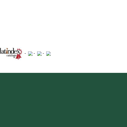
-
-
-