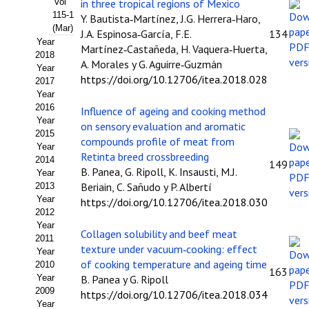
Vol
in three tropical regions of Mexico
115-1
Y. Bautista‑Martínez, J.G. Herrera‑Haro,
Propuesta Volumen Especial
(Mar)
J.A. Espinosa‑García, F.E.
134
Year
Sello Calidad FECYT
Martínez‑Castañeda, H. Vaquera‑Huerta,
2018
A. Morales y G. Aguirre‑Guzmán
Year
Premio Prensa Agraria
https://doi.org/10.12706/itea.2018.028
2017
Year
Buscador de Artículos
2016
Influence of ageing and cooking method
Year
on sensory evaluation and aromatic
2015
JORNADAS AIDA
compounds profile of meat from
Year
Retinta breed crossbreeding
2014
149
Presentación Jornadas
B. Panea, G. Ripoll, K. Insausti, M.J.
Year
Beriain, C. Sañudo y P. Albertí
2013
Comunicaciones
Year
https://doi.org/10.12706/itea.2018.030
2012
Jornadas PAM 2026
Year
Collagen solubility and beef meat
2011
texture under vacuum‑cooking: effect
Year
Premio Jóvenes Investigadores
of cooking temperature and ageing time
2010
163
Year
B. Panea y G. Ripoll
Buscador de Comunicaciones
2009
https://doi.org/10.12706/itea.2018.034
Year