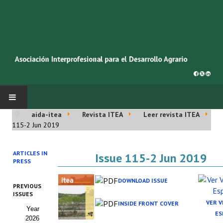
aida-itea
Revista ITEA
Leer revista ITEA
INICIO
115-2 Jun 2019
SOBRE NOSOTROS
ARTICLES IN
Issue 115-2 Jun 2019
PRESS
Asociación AIDA
DOWNLOAD ISSUE
PREVIOUS
Cincuentenario AIDA
ISSUES
VER 
INSIDE FRONT COVER
Year
Organigrama
ES
2026