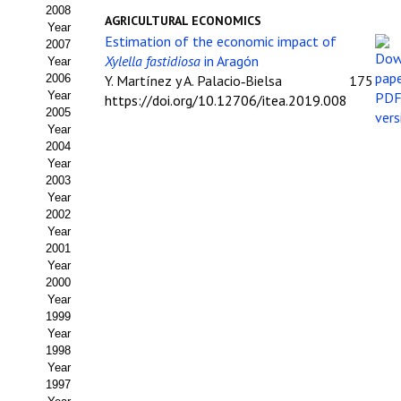
Buscador de Comunicaciones
2008
AGRICULTURAL ECONOMICS
Year
CONTACTO
Estimation of the economic impact of
2007
Xylella fastidiosa
in Aragón
Year
2006
Y. Martínez y A. Palacio‑Bielsa
175
BUSCADOR
Year
https://doi.org/10.12706/itea.2019.008
2005
Year
2004
Year
2003
Year
2002
Year
2001
Year
2000
Year
1999
Year
1998
Year
1997