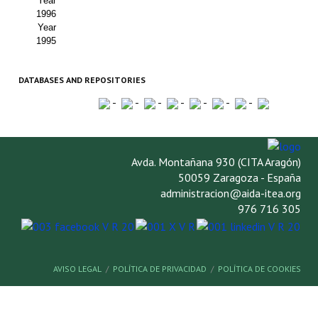
Year
1996
Year
1995
DATABASES AND REPOSITORIES
-
-
-
-
-
-
-
Avda. Montañana 930 (CITA Aragón)
50059 Zaragoza - España
administracion@aida-itea.org
976 716 305
AVISO LEGAL
POLÍTICA DE PRIVACIDAD
POLÍTICA DE COOKIES