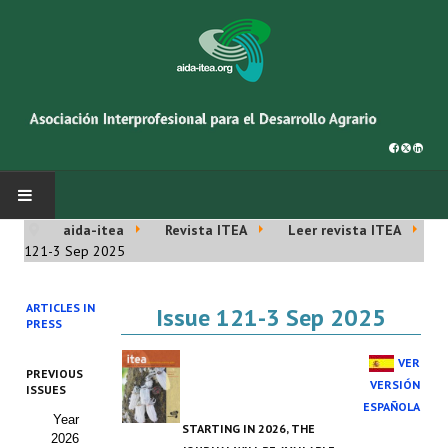
aida-itea
Revista ITEA
Leer revista ITEA
INICIO
121-3 Sep 2025
SOBRE NOSOTROS
ARTICLES IN
Issue 121-3 Sep 2025
PRESS
Asociación AIDA
VER
PREVIOUS
Cincuentenario AIDA
VERSIÓN
ISSUES
ESPAÑOLA
Year
Organigrama
STARTING IN 2026, THE
2026