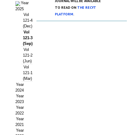
JOURNAL WILL BE AVAILABLE
Year
Estatutos
TO READ ON
THE RECYT
2025
PLATFORM
.
Vol
Hacerse socio
121-4
(Dec)
Noticias
Vol
121-3
Galería de Fotos
(Sep)
Vol
Web AIDA 2.0
121-2
(Jun)
REVISTA ITEA
Vol
121-1
(Mar)
Presentación ITEA
Year
2024
Equipo Editorial
Year
2023
Leer revista ITEA
Year
2022
Directrices para autores/as
Year
2021
Year
Políticas Editoriales