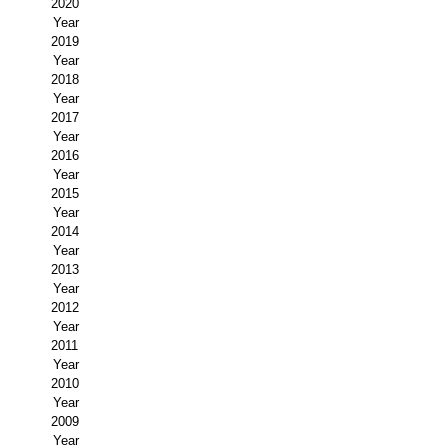
2020
Year
Propuesta Volumen Especial
2019
Year
Sello Calidad FECYT
2018
Year
Premio Prensa Agraria
2017
Year
Buscador de Artículos
2016
Year
2015
JORNADAS AIDA
Year
2014
Presentación Jornadas
Year
2013
Comunicaciones
Year
2012
Jornadas PAM 2026
Year
2011
Year
Premio Jóvenes Investigadores
2010
Year
Buscador de Comunicaciones
2009
Year