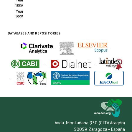
Year
1996
Year
1995
DATABASES AND REPOSITORIES
-
-
-
-
-
-
-
Avda. Montañana 930 (CITA Aragón)
50059 Zaragoza - España