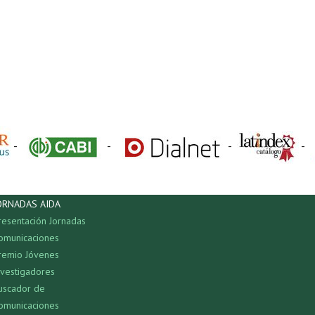
-
-
-
-
ORNADAS AIDA
resentación Jornadas
omunicaciones
remio Jóvenes
nvestigadores
uscador de
omunicaciones