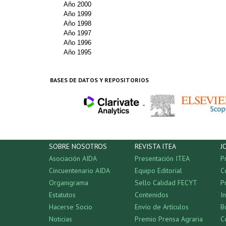
Año 2000
Año 1999
Año 1998
Año 1997
Año 1996
Año 1995
BASES DE DATOS Y REPOSITORIOS
-
SOBRE NOSOTROS
REVISTA ITEA
J
Asociación AIDA
Presentación ITEA
P
Cincuentenario AIDA
Equipo Editorial
C
Organigrama
Sello Calidad FECYT
P
Estatutos
Contenidos
I
Hacerse Socio
Envío de Artículos
B
Noticias
Premio Prensa Agraria
C