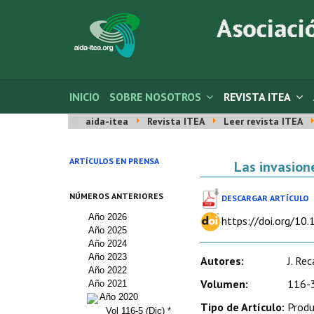
INICIO
SOBRE NOSOTROS
REVISTA ITEA
aida-itea
Revista ITEA
Leer revista ITEA
ARTÍCULOS EN PRENSA
Las invasion
NÚMEROS ANTERIORES
DESCARGAR ARTÍCULO
Año 2026
https://doi.org/10
Año 2025
Año 2024
Año 2023
Autores:
J. Rec
Año 2022
Volumen:
116-3
Año 2021
Año 2020
Tipo de Artículo:
Produ
Vol 116-5 (Dic) *