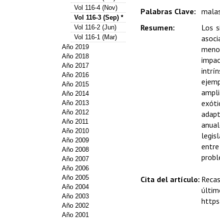
Vol 116-4 (Nov)
Palabras Clave:
malas
Vol 116-3 (Sep) *
Resumen:
Los s
Vol 116-2 (Jun)
Vol 116-1 (Mar)
asoci
Año 2019
menor
Año 2018
impac
Año 2017
intrí
Año 2016
ejemp
Año 2015
ampli
Año 2014
exóti
Año 2013
Año 2012
adapt
Año 2011
anual
Año 2010
legis
Año 2009
entre
Año 2008
probl
Año 2007
Año 2006
Año 2005
Cita del artículo:
Recas
Año 2004
últi
Año 2003
https
Año 2002
Año 2001