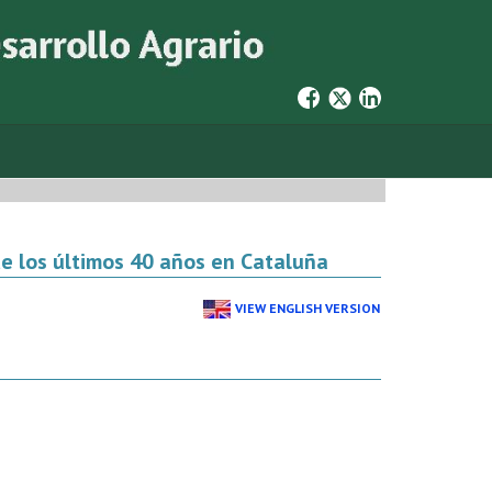
de los últimos 40 años en Cataluña
VIEW ENGLISH VERSION