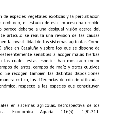
n de especies vegetales exóticas y la perturbación
n embargo, el estudio de este proceso ha recibido
 parece deberse a una desigual visión acerca del
te artículo se realiza una revisión de las causas
nen la invasibilidad de los sistemas agrícolas. Como
40 años en Cataluña y sobre los que se dispone de
 preferentemente sensibles a acoger malas hierbas
 a las cuales estas especies han mostrado mejor
 campos de arroz, campos de maíz y otros cultivos
. Se recogen también las distintas disposiciones
nera crítica, las diferencias de criterio utilizadas
tonómico, respecto a las especies que constituyen
tales en sistemas agrícolas. Retrospectiva de los
ca Económica Agraria 116(3): 190‑211.