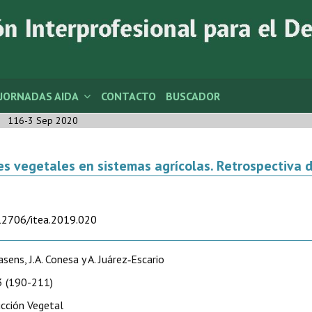
JORNADAS AIDA
CONTACTO
BUSCADOR
116-3 Sep 2020
es vegetales en sistemas agrícolas. Retrospectiva 
.12706/itea.2019.020
asens, J.A. Conesa y A. Juárez‑Escario
 (190-211)
cción Vegetal