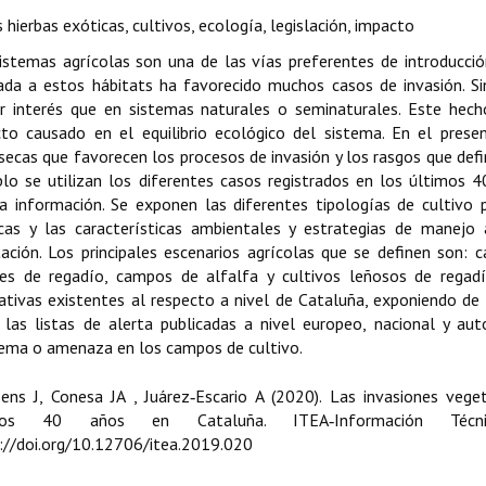
 hierbas exóticas, cultivos, ecología, legislación, impacto
istemas agrícolas son una de las vías preferentes de introducció
ada a estos hábitats ha favorecido muchos casos de invasión. Si
 interés que en sistemas naturales o seminaturales. Este hecho
to causado en el equilibrio ecológico del sistema. En el presen
nsecas que favorecen los procesos de invasión y los rasgos que defi
lo se utilizan los diferentes casos registrados en los últimos 
a información. Se exponen las diferentes tipologías de cultivo
cas y las características ambientales y estrategias de manejo
ación. Los principales escenarios agrícolas que se definen son:
es de regadío, campos de alfalfa y cultivos leñosos de regadío
lativas existentes al respecto a nivel de Cataluña, exponiendo de ma
 las listas de alerta publicadas a nivel europeo, nacional y au
ema o amenaza en los campos de cultivo.
ens J, Conesa JA , Juárez‑Escario A (2020). Las invasiones vege
mos 40 años en Cataluña. ITEA‑Información Técni
://doi.org/10.12706/itea.2019.020