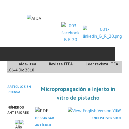
aida-itea
Revista ITEA
Leer revista ITEA
INICIO
106-4 Dic 2010
SOBRE NOSOTROS
ARTÍCULOS EN
Micropropagación e injerto in
PRENSA
Asociación AIDA
vitro de pistacho
Cincuentenario AIDA
NÚMEROS
VIEW
ANTERIORES
DESCARGAR
ENGLISH VERSION
Organigrama
ARTÍCULO
Año