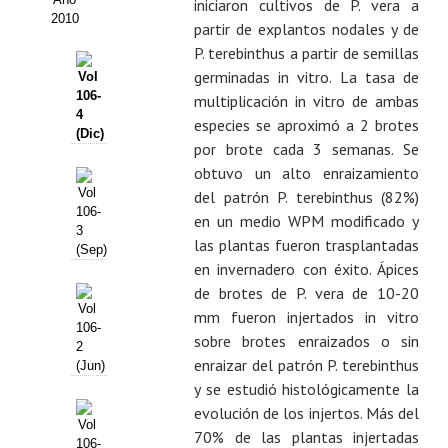
iniciaron cultivos de P. vera a
2010
partir de explantos nodales y de
CONTACTO
P. terebinthus a partir de semillas
germinadas in vitro. La tasa de
Vol
BUSCADOR
106-
multiplicación in vitro de ambas
4
especies se aproximó a 2 brotes
(Dic)
por brote cada 3 semanas. Se
obtuvo un alto enraizamiento
Vol
del patrón P. terebinthus (82%)
106-
en un medio WPM modificado y
3
las plantas fueron trasplantadas
(Sep)
en invernadero con éxito. Ápices
de brotes de P. vera de 10-20
Vol
mm fueron injertados in vitro
106-
sobre brotes enraizados o sin
2
enraizar del patrón P. terebinthus
(Jun)
y se estudió histológicamente la
evolución de los injertos. Más del
Vol
70% de las plantas injertadas
106-