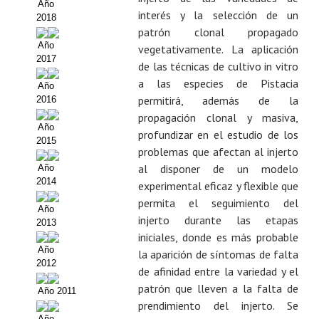
Año
Propuesta Volumen Especial
interés y la selección de un
2018
patrón clonal propagado
Sello Calidad FECYT
Año
vegetativamente. La aplicación
2017
de las técnicas de cultivo in vitro
Premio Prensa Agraria
a las especies de Pistacia
Año
permitirá, además de la
2016
Buscador de Artículos
propagación clonal y masiva,
Año
JORNADAS AIDA
profundizar en el estudio de los
2015
problemas que afectan al injerto
Presentación Jornadas
al disponer de un modelo
Año
2014
experimental eficaz y flexible que
Comunicaciones
permita el seguimiento del
Año
injerto durante las etapas
2013
Jornadas PAM 2026
iniciales, donde es más probable
Año
la aparición de síntomas de falta
Premio Jóvenes Investigadores
2012
de afinidad entre la variedad y el
Buscador de Comunicaciones
patrón que lleven a la falta de
Año 2011
prendimiento del injerto. Se
Buscador de Comunicaciones
Año