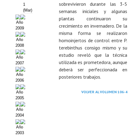
sobrevivieron durante las 3-5
1
(Mar)
semanas iniciales y algunas
plantas continuaron su
Año
crecimiento en invernadero. De la
2009
misma forma se realizaron
homoinjertos de control entre P.
Año
2008
terebinthus consigo mismo y su
estudio reveló que la técnica
Año
utilizada es prometedora, aunque
2007
deberá ser perfeccionada en
Año
posteriores trabajos.
2006
VOLVER AL VOLUMEN 106-4
Año
2005
Año
2004
Año
2003