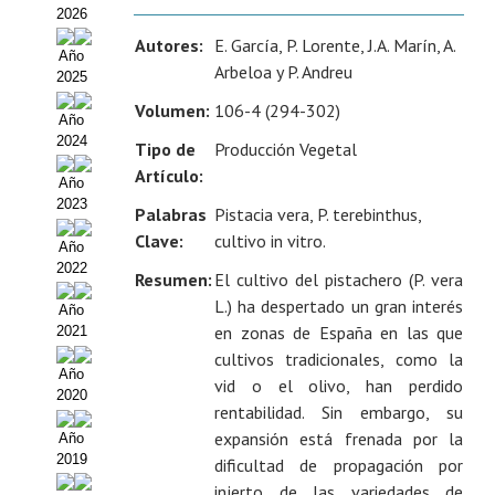
Estatutos
2026
Autores:
E. García, P. Lorente, J.A. Marín, A.
Hacerse socio
Año
Arbeloa y P. Andreu
2025
Noticias
Volumen:
106-4 (294-302)
Año
2024
Galería de Fotos
Tipo de
Producción Vegetal
Artículo:
Año
Web AIDA 2.0
2023
Palabras
Pistacia vera, P. terebinthus,
REVISTA ITEA
Clave:
cultivo in vitro.
Año
2022
Resumen:
El cultivo del pistachero (P. vera
Presentación ITEA
L.) ha despertado un gran interés
Año
en zonas de España en las que
2021
Equipo Editorial
cultivos tradicionales, como la
Año
Leer revista ITEA
vid o el olivo, han perdido
2020
rentabilidad. Sin embargo, su
Directrices para autores/as
expansión está frenada por la
Año
2019
dificultad de propagación por
Políticas Editoriales
injerto de las variedades de