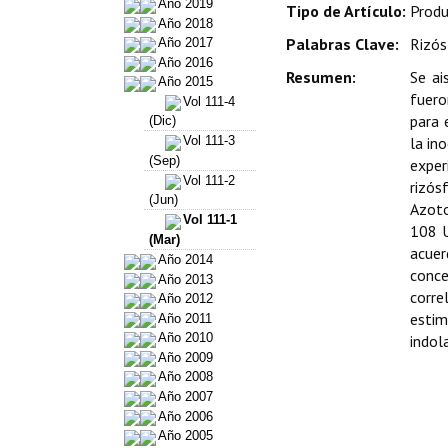
Año 2019
Tipo de Artículo:
Produ
Año 2018
Palabras Clave:
Rizós
Año 2017
Año 2016
Resumen:
Se ai
Año 2015
fuero
Vol 111-4
para 
(Dic)
la in
Vol 111-3
(Sep)
exper
Vol 111-2
rizós
(Jun)
Azoto
Vol 111-1
108 U
(Mar)
acuer
Año 2014
conce
Año 2013
corre
Año 2012
estim
Año 2011
Año 2010
indol
Año 2009
Año 2008
Año 2007
Año 2006
Año 2005