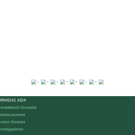
-
-
-
-
-
-
-
ORNADAS AIDA
resentación Jornadas
omunicaciones
remio Jóvenes
nvestigadores