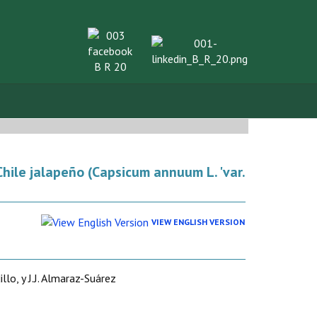
Chile jalapeño (Capsicum annuum L. 'var.
VIEW ENGLISH VERSION
lo, y J.J. Almaraz-Suárez