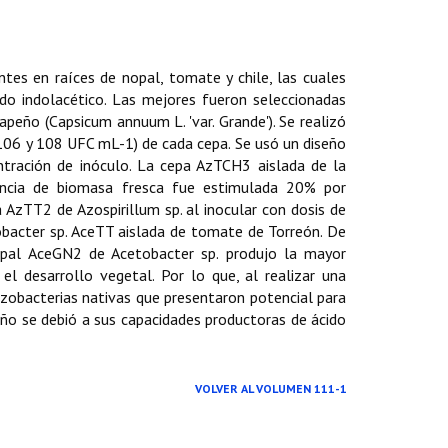
ntes en raíces de nopal, tomate y chile, las cuales
ido indolacético. Las mejores fueron seleccionadas
apeño (Capsicum annuum L. 'var. Grande'). Se realizó
 106 y 108 UFC mL-1) de cada cepa. Se usó un diseño
tración de inóculo. La cepa AzTCH3 aislada de la
ancia de biomasa fresca fue estimulada 20% por
AzTT2 de Azospirillum sp. al inocular con dosis de
bacter sp. AceTT aislada de tomate de Torreón. De
nopal AceGN2 de Acetobacter sp. produjo la mayor
 el desarrollo vegetal. Por lo que, al realizar una
rizobacterias nativas que presentaron potencial para
peño se debió a sus capacidades productoras de ácido
VOLVER AL VOLUMEN 111-1