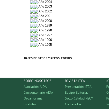
Año 2004
Año 2003
Año 2002
Año 2001
Año 2000
Año 1999
Año 1998
Año 1997
Año 1996
Año 1995
BASES DE DATOS Y REPOSITORIOS
SOBRE NOSOTROS
REVISTA ITEA
J
Asociación AIDA
Presentación ITEA
P
Cincuentenario AIDA
Equipo Editorial
C
Organigrama
Sello Calidad FECYT
P
Estatutos
Contenidos
I