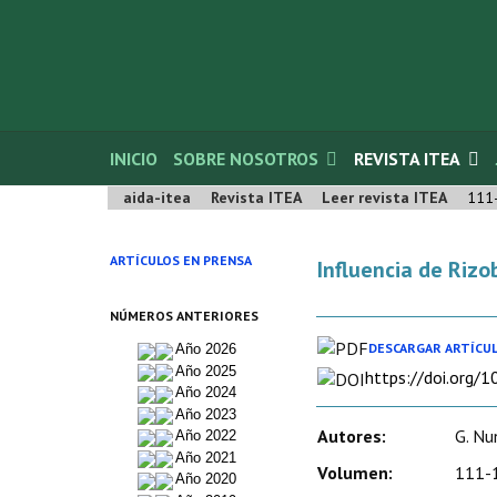
INICIO
SOBRE NOSOTROS
REVISTA ITEA
aida-itea
Revista ITEA
Leer revista ITEA
111
ARTÍCULOS EN PRENSA
Influencia de Rizo
NÚMEROS ANTERIORES
DESCARGAR ARTÍCU
Año 2026
Año 2025
https://doi.org/
Año 2024
Año 2023
Autores:
G. Nu
Año 2022
Año 2021
Volumen:
111-1
Año 2020