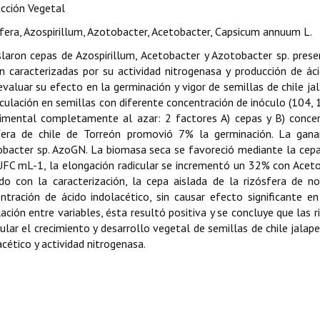
cción Vegetal
fera, Azospirillum, Azotobacter, Acetobacter, Capsicum annuum L.
slaron cepas de Azospirillum, Acetobacter y Azotobacter sp. prese
n caracterizadas por su actividad nitrogenasa y producción de ác
evaluar su efecto en la germinación y vigor de semillas de chile jal
oculación en semillas con diferente concentración de inóculo (104,
imental completamente al azar: 2 factores A) cepas y B) concen
fera de chile de Torreón promovió 7% la germinación. La gan
bacter sp. AzoGN. La biomasa seca se favoreció mediante la cepa 
FC mL-1, la elongación radicular se incrementó un 32% con Aceto
do con la caracterización, la cepa aislada de la rizósfera de 
ntración de ácido indolacético, sin causar efecto significante en
lación entre variables, ésta resultó positiva y se concluye que las 
ular el crecimiento y desarrollo vegetal de semillas de chile jala
acético y actividad nitrogenasa.