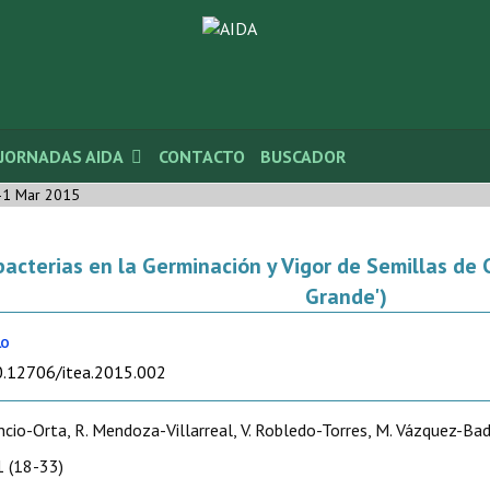
JORNADAS AIDA
CONTACTO
BUSCADOR
-1 Mar 2015
bacterias en la Germinación y Vigor de Semillas de 
Grande')
LO
10.12706/itea.2015.002
ncio-Orta, R. Mendoza-Villarreal, V. Robledo-Torres, M. Vázquez-Badil
 (18-33)