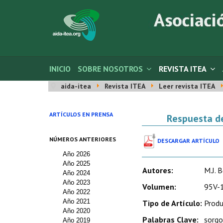
INICIO
SOBRE NOSOTROS
REVISTA ITEA
aida-itea
Revista ITEA
Leer revista ITEA
ARTÍCULOS EN PRENSA
Respuesta del
NÚMEROS ANTERIORES
DESCARGAR ARTÍCULO
Año 2026
Año 2025
Autores:
M.J. 
Año 2024
Año 2023
Volumen:
95V-1
Año 2022
Año 2021
Tipo de Artículo:
Produ
Año 2020
Palabras Clave:
sorgo
Año 2019