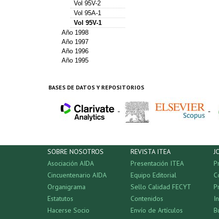
Vol 95V-2
Vol 95A-1
Vol 95V-1
Año 1998
Año 1997
Año 1996
Año 1995
BASES DE DATOS Y REPOSITORIOS
-
-
SOBRE NOSOTROS
REVISTA ITEA
J
Asociación AIDA
Presentación ITEA
P
Cincuentenario AIDA
Equipo Editorial
C
Organigrama
Sello Calidad FECYT
P
Estatutos
Contenidos
I
Hacerse Socio
Envío de Artículos
B