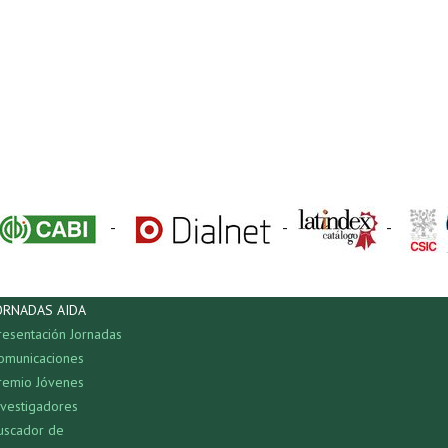
-
-
-
ORNADAS AIDA
resentación Jornadas
omunicaciones
remio Jóvenes
nvestigadores
uscador de