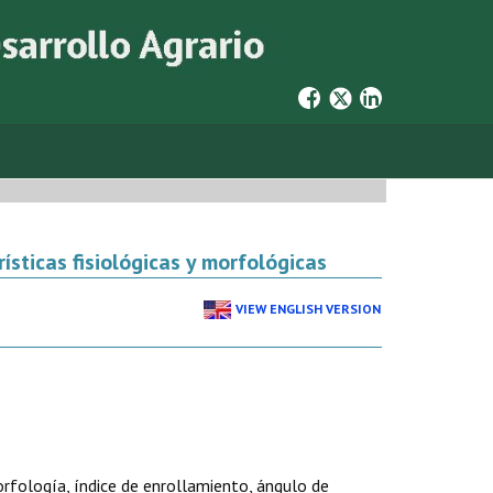
rísticas fisiológicas y morfológicas
VIEW ENGLISH VERSION
morfología, índice de enrollamiento, ángulo de