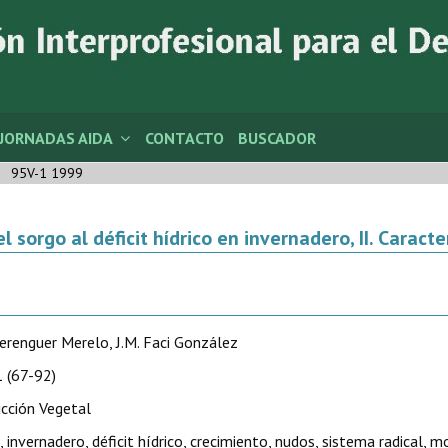
JORNADAS AIDA
CONTACTO
BUSCADOR
95V-1 1999
 sorgo al déficit hídrico en invernadero, II. Caracte
Berenguer Merelo, J.M. Faci González
 (67-92)
cción Vegetal
, invernadero, déficit hídrico, crecimiento, nudos, sistema radical, 