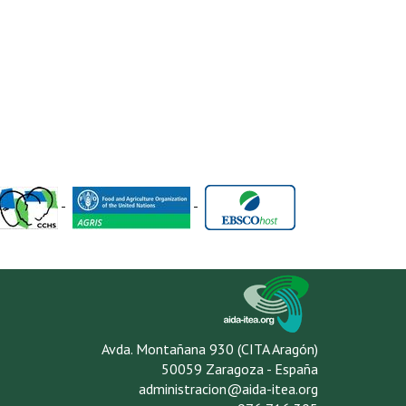
-
-
Avda. Montañana 930 (CITA Aragón)
50059 Zaragoza - España
administracion@aida-itea.org