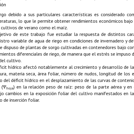
ción
rgo debido a sus particulares características es considerado co
raturas, lo que le permite obtener rendimientos económicos bajo
 cultivos de verano como el maíz.
jetivo de este trabajo fue estudiar la respuesta de distintos car
istro variable de agua de riego en condiciones de invernadero y de
se dispuso de plantas de sorgo cultivadas en contenedores bajo cond
mientos diferenciales de riego, de manera que el estrés se impuso d
del cultivo.
ficit hídrico afectó notablemente al crecimiento y desarrollo de l
tura, materia seca, área foliar, número de nudos, longitud de los
o del déficit hídrico en el desplazamiento de las curvas de contenid
r (Ψ
) en la relación peso de raíz: peso de la parte aérea y en e
hoja
jo cambios en la exposición foliar del cultivo manifestados en las
 de inserción foliar.