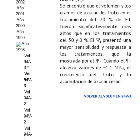
Buscador de Comunicaciones
r
2002
Se encontró que el volumen y los
Año
gramos de azúcar del fruto en el
CONTACTO
2001
tratamiento del 70 % de ET
Año
fueron significativamente más
2000
BUSCADOR
Año
altos que en los tratamientos
1999
del 30 y 0 %. El Ψ
presentó una
r
Año
mayor sensibilidad y respuesta a
1998
los tratamientos, que la
Vol
mostrada por el Ψ
. Cuando el Ψ
94A-
h
r
alcanza valores de −1,1 MPa, el
3 *
crecimiento del fruto y la
Vol
94V-
acumulación de azúcar cesan.
3
Vol
VOLVER AL VOLUMEN 94V-3
94A-
2
Vol
94V-
2
Vol
94A-