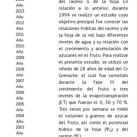
del racimo o de la hoja. En
Año
relación a lo anterior, durante
Propuesta Volumen Especial
2013
1994 se realizó un estudio cuyo
Año
Sello Calidad FECYT
objetivo principal fue conocer las
2012
relaciones hídricas del racimo y de
Año
Premio Prensa Agraria
la hoja de la vid, bajo diferentes
2011
Año
niveles de agua y su relación con
Buscador de Artículos
2010
el crecimiento y acumulación de
Año
azúcares en el fruto. Para realizar
2009
JORNADAS AIDA
el presente estudio, se utilizó un
Año
viñedo de 18 años de edad del Cv
2008
Presentación Jornadas
Grenache, el cual fue sometido
Año
2007
durante la fase III del
Comunicaciones
Año
crecimiento del fruto a tres
2006
niveles de la evapotranspiración
Año
Jornadas PAM 2026
(ET) que fueron el 0, 30 y 70 %.
2005
Tres veces por semana se midió
Año
Premio Jóvenes Investigadores
el volumen y gramos de azúcar
2004
Año
del fruto, así como el potencial
Buscador de Comunicaciones
2003
hídrico de la hoja (Ψ
) y del
h
Año
racimo (Ψ
).