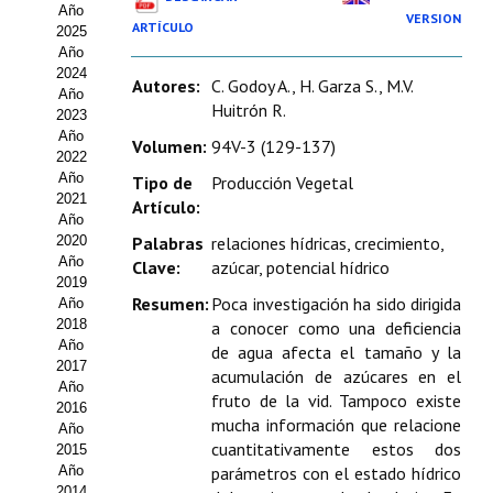
Año
Estatutos
VERSION
ARTÍCULO
2025
Año
Hacerse socio
2024
Autores:
C. Godoy A., H. Garza S., M.V.
Año
Noticias
Huitrón R.
2023
Año
Volumen:
94V-3 (129-137)
Galería de Fotos
2022
Año
Tipo de
Producción Vegetal
Web AIDA 2.0
2021
Artículo:
Año
2020
Palabras
relaciones hídricas, crecimiento,
REVISTA ITEA
Año
Clave:
azúcar, potencial hídrico
2019
Presentación ITEA
Resumen:
Poca investigación ha sido dirigida
Año
2018
a conocer como una deficiencia
Equipo Editorial
Año
de agua afecta el tamaño y la
2017
acumulación de azúcares en el
Leer revista ITEA
Año
fruto de la vid. Tampoco existe
2016
mucha información que relacione
Año
Directrices para autores/as
cuantitativamente estos dos
2015
Año
parámetros con el estado hídrico
Políticas Editoriales
2014