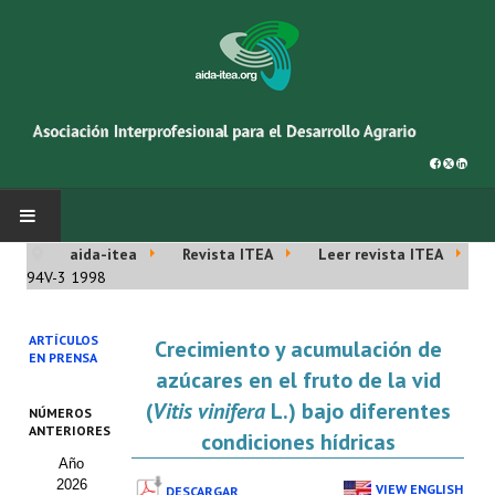
aida-itea
Revista ITEA
Leer revista ITEA
INICIO
94V-3 1998
SOBRE NOSOTROS
ARTÍCULOS
Crecimiento y acumulación de
EN PRENSA
Asociación AIDA
azúcares en el fruto de la vid
(
Vitis vinifera
L.) bajo diferentes
NÚMEROS
Cincuentenario AIDA
ANTERIORES
condiciones hídricas
Año
Organigrama
2026
VIEW ENGLISH
DESCARGAR