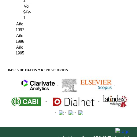
1
Vol
94V-
1
Año
1997
Año
1996
Año
1995
BASES DE DATOS Y REPOSITORIOS
-
-
-
-
-
-
-