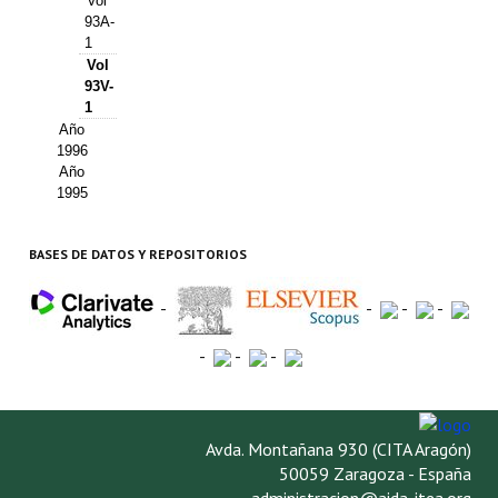
Vol
93A-
1
Vol
93V-
1
Año
1996
Año
1995
BASES DE DATOS Y REPOSITORIOS
-
-
-
-
-
-
-
Avda. Montañana 930 (CITA Aragón)
50059 Zaragoza - España