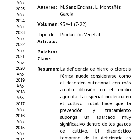
Año
Estatutos
Autores:
M. Sanz Encinas, L. Montañés
2025
García
Año
Hacerse socio
2024
Volumen:
93V-1 (7-22)
Año
Noticias
2023
Tipo de
Producción Vegetal
Año
Artículo:
Galería de Fotos
2022
Año
Palabras
Web AIDA 2.0
2021
Clave:
Año
Resumen:
La deficiencia de hierro o clorosis
2020
REVISTA ITEA
Año
férrica puede considerarse como
2019
el desorden nutricional con más
Presentación ITEA
Año
amplia difusión en el medio
2018
agrícola. La especial incidencia en
Equipo Editorial
Año
el cultivo frutal hace que la
2017
prevención y tratamiento
Leer revista ITEA
Año
2016
suponga un apartado muy
Año
Directrices para autores/as
significativo dentro de los gastos
2015
de cultivo. El diagnóstico
Año
Políticas Editoriales
temprano de la deficiencia es
2014