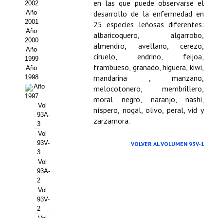
Buscador de Comunicaciones
en las que puede observarse el
2002
Año
desarrollo de la enfermedad en
CONTACTO
2001
25 especies leñosas diferentes:
Año
albaricoquero, algarrobo,
2000
almendro, avellano, cerezo,
BUSCADOR
Año
ciruelo, endrino, feijoa,
1999
frambueso, granado, higuera, kiwi,
Año
mandarina , manzano,
1998
Año
melocotonero, membrillero,
1997
moral negro, naranjo, nashi,
Vol
níspero, nogal, olivo, peral, vid y
93A-
zarzamora.
3
Vol
93V-
VOLVER AL VOLUMEN 93V-1
3
Vol
93A-
2
Vol
93V-
2