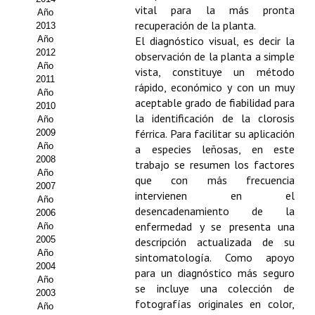
vital para la más pronta
Año
Propuesta Volumen Especial
recuperación de la planta.
2013
Año
El diagnóstico visual, es decir la
Sello Calidad FECYT
2012
observación de la planta a simple
Año
vista, constituye un método
Premio Prensa Agraria
2011
rápido, económico y con un muy
Año
aceptable grado de fiabilidad para
Buscador de Artículos
2010
la identificación de la clorosis
Año
férrica. Para facilitar su aplicación
2009
JORNADAS AIDA
Año
a especies leñosas, en este
2008
trabajo se resumen los factores
Presentación Jornadas
Año
que con más frecuencia
2007
intervienen en el
Comunicaciones
Año
desencadenamiento de la
2006
enfermedad y se presenta una
Año
Jornadas PAM 2026
2005
descripción actualizada de su
Año
sintomatología. Como apoyo
Premio Jóvenes Investigadores
2004
para un diagnóstico más seguro
Año
Buscador de Comunicaciones
se incluye una colección de
2003
fotografías originales en color,
Año