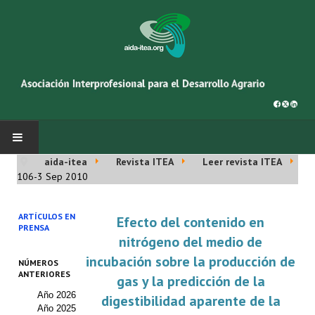
aida-itea
Revista ITEA
Leer revista ITEA
INICIO
106-3 Sep 2010
SOBRE NOSOTROS
ARTÍCULOS EN
Efecto del contenido en
PRENSA
Asociación AIDA
nitrógeno del medio de
incubación sobre la producción de
NÚMEROS
Cincuentenario AIDA
ANTERIORES
gas y la predicción de la
Año 2026
Organigrama
digestibilidad aparente de la
Año 2025