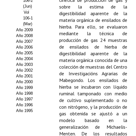
cinética de producción de gas y
106-2
sobre la estima de la
(Jun)
Propuesta Volumen Especial
Vol
digestibilidad aparente de la
106-1
materia orgánica de ensilados de
Sello Calidad FECYT
(Mar)
hierba. Para ello, se evaluaron
Año 2009
mediante la técnica de
Premio Prensa Agraria
Año 2008
producción de gas 24 muestras
Año 2007
Buscador de Artículos
de ensilados de hierba de
Año 2006
digestibilidad aparente de la
Año 2005
Año 2004
JORNADAS AIDA
materia orgánica conocida de una
Año 2003
colección de muestras del Centro
Año 2002
de Investigacións Agrarias de
Presentación Jornadas
Año 2001
Mabegondo. Los ensilados de
Año 2000
Comunicaciones
hierba se incubaron con líquido
Año 1999
ruminal tamponado con medio
Año 1998
Jornadas PAM 2026
Año 1997
de cultivo suplementado o no
Año 1996
con nitrógeno, y la producción de
Año 1995
Premio Jóvenes Investigadores
gas obtenida se ajustó a un
modelo basado en la
Buscador de Comunicaciones
generalización de Michaelis-
Menten. De los resultados