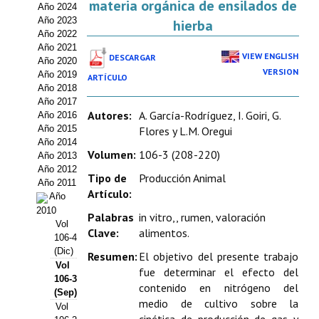
materia orgánica de ensilados de
Año 2024
Estatutos
Año 2023
hierba
Año 2022
Hacerse socio
Año 2021
VIEW ENGLISH
DESCARGAR
Año 2020
Noticias
VERSION
Año 2019
ARTÍCULO
Año 2018
Galería de Fotos
Año 2017
Autores:
A. García-Rodríguez, I. Goiri, G.
Año 2016
Web AIDA 2.0
Año 2015
Flores y L.M. Oregui
Año 2014
Volumen:
106-3 (208-220)
Año 2013
REVISTA ITEA
Año 2012
Tipo de
Producción Animal
Año 2011
Presentación ITEA
Artículo:
Año
2010
Palabras
in vitro,, rumen, valoración
Equipo Editorial
Vol
Clave:
alimentos.
106-4
Leer revista ITEA
(Dic)
Resumen:
El objetivo del presente trabajo
Vol
fue determinar el efecto del
106-3
Directrices para autores/as
contenido en nitrógeno del
(Sep)
medio de cultivo sobre la
Vol
Políticas Editoriales